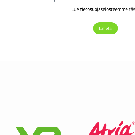
Lue tietosuojaselosteemme
tä
Lähetä