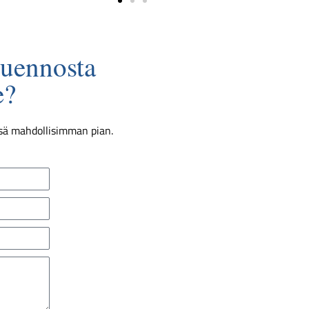
luennosta
e?
ssä mahdollisimman pian.