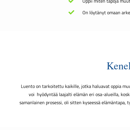
Oppii miten tapoja muu
On löytänyt omaan ark
Kenel
Luento on tarkoitettu kaikille, jotka haluavat oppia m
voi hyödyntää laajalti elämän eri osa-alueilla, k
osk
samanlainen prosessi, oli sitten kyseessä elämäntapa, t