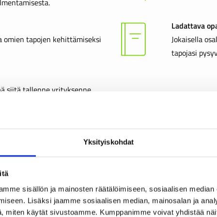
lmentamisesta.
Ladattava opas
a omien tapojen kehittämiseksi
Jokaisella osa
tapojasi pysyv
ä siitä tallenne yrityksenne
a toimitamme teille
on.
Yksityiskohdat
itä
mme sisällön ja mainosten räätälöimiseen, sosiaalisen median
iseen. Lisäksi jaamme sosiaalisen median, mainosalan ja analy
, miten käytät sivustoamme. Kumppanimme voivat yhdistää näitä t