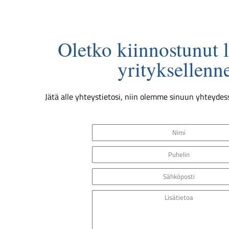
t
a
Oletko kiinnostunut 
yrityksellenn
Jätä alle yhteystietosi, niin olemme sinuun yhteyde