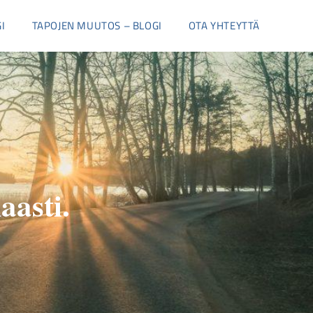
I
TAPOJEN MUUTOS – BLOGI
OTA YHTEYTTÄ
aasti.