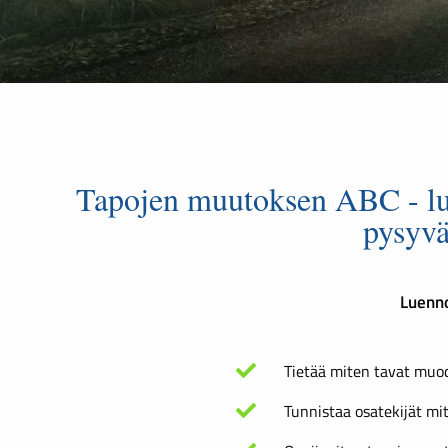
Tapojen muutoksen ABC - luen
pysyvä
Luenno
Tietää miten tavat muo
Tunnistaa osatekijät mi