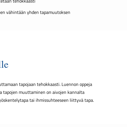
tetaan tehokkaasti
een vähintään yhden tapamuutoksen
le
uuttamaan tapojaan tehokkaasti. L
uennon oppeja
a tapojen muuttaminen on aivojen kannalta
yöskentelytapa tai ihmissuhteeseen liittyvä tapa.