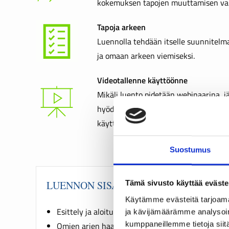
kokemuksen tapojen muuttamisen va
Tapoja arkeen
Luennolla tehdään itselle suunnitelm
ja omaan arkeen viemiseksi.
Videotallenne käyttöönne
Mikäli luento pidetään webinaarina, jä
hyödynnettäväksi. Muussa tapauksess
käyttöönne erikseen tallennetun vide
Suostumus
LUENNON SISÄLTÖ
Tämä sivusto käyttää eväste
Käytämme evästeitä tarjoama
Esittely ja aloitus
ja kävijämäärämme analysoim
kumppaneillemme tietoja siitä
Omien arjen haasteiden pohdinta