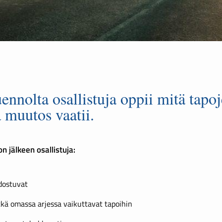
nolta osallistuja oppii mitä tapo
 muutos vaatii.
n jälkeen osallistuja:
dostuvat
tkä omassa arjessa vaikuttavat tapoihin