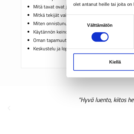
olet antanut heille tai joita o
Mitä tavat ovat ja miten ne muodostuvat
Mitkä tekijät vaikuttavat tapojen taustalla
S
Miten onnistunut tapamuutos toteutetaan
Välttämätön
u
Käytännön keinoja ja lisävinkkejä omien tapoje
o
Oman tapamuutossuunnitelman tekeminen
s
t
Keskustelu ja lopetus
u
m
Kiellä
u
k
s
e
n
tä!”
”Hyvä luento, kiitos he
v
a
l
i
n