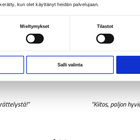
n kerätty, kun olet käyttänyt heidän palvelujaan.
Mieltymykset
Tilastot
n muuttamiseen
Salli valinta
rättelystä!”
”Kiitos, paljon hyvi