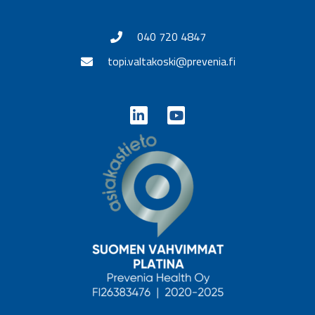
040 720 4847
topi.valtakoski@prevenia.fi