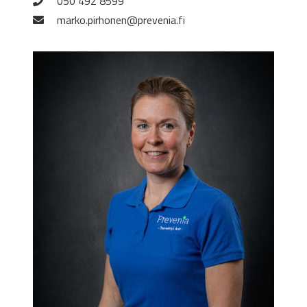
050 492 8599
marko.pirhonen@prevenia.fi