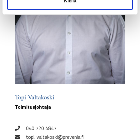
Kiellä
a
Topi Valtakoski
Toimitusjohtaja
040 720 4847
topi. valtakoski@prevenia.fi