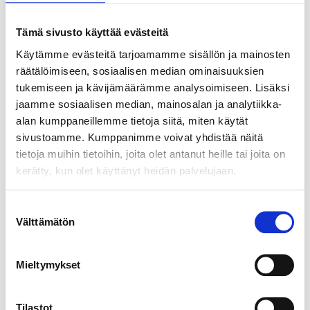
LUE LISÄÄ »
Tämä sivusto käyttää evästeitä
Käytämme evästeitä tarjoamamme sisällön ja mainosten
räätälöimiseen, sosiaalisen median ominaisuuksien
tukemiseen ja kävijämäärämme analysoimiseen. Lisäksi
jaamme sosiaalisen median, mainosalan ja analytiikka-
alan kumppaneillemme tietoja siitä, miten käytät
sivustoamme. Kumppanimme voivat yhdistää näitä
tietoja muihin tietoihin, joita olet antanut heille tai joita on
kerätty, kun olet käyttänyt heidän palvelujaan.
S
Välttämätön
u
Virtaa arkeen 24/7 – opas
o
s
Mieltymykset
Ennaltaehkäise vuoro- ja epäsäännöllisen työn
t
haasteita. Oppaan avulla voitte auttaa
u
henkilöstöänne ratkaisemaan vuoro- tai
m
Tilastot