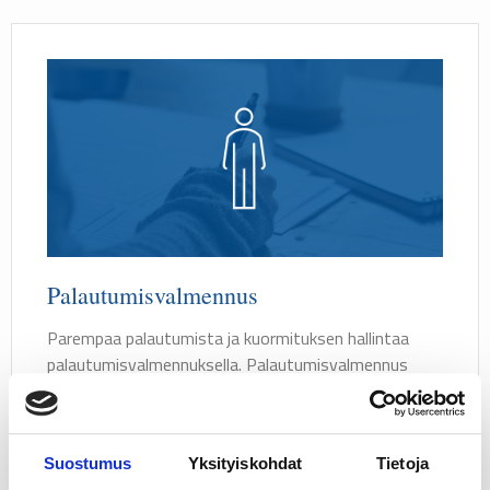
Palautumisvalmennus
Parempaa palautumista ja kuormituksen hallintaa
palautumisvalmennuksella. Palautumisvalmennus
yrityksen työkaluna Palautumisvalmennuksen avulla
voit kehittää osallistujien tilannetta ajasta ja
paikasta riippumatta. Valmennuksen avulla
Suostumus
Yksityiskohdat
Tietoja
osallistujat tekevät muutoksiajotka jäävät