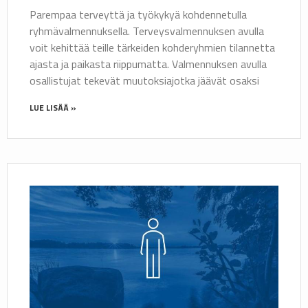
Parempaa terveyttä ja työkykyä kohdennetulla
ryhmävalmennuksella. Terveysvalmennuksen avulla
voit kehittää teille tärkeiden kohderyhmien tilannetta
ajasta ja paikasta riippumatta. Valmennuksen avulla
osallistujat tekevät muutoksiajotka jäävät osaksi
LUE LISÄÄ »