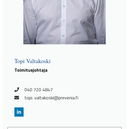
Topi Valtakoski
Toimitusjohtaja
040 720 4847
topi. valtakoski@prevenia.fi