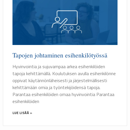
Tapojen johtaminen esihenkilötyössä
Hyvinvointia ja sujuvampaa arkea esihenkilöiden
tapoja kehittämällä. Koulutuksen avulla esihenkilönne
oppivat käytännönläheisesti ja järjestelmällisesti
kehittämään omia ja työntekijöidensä tapoja.
Parantaa esihenkilöiden omaa hyvinvointia Parantaa
esihenkilöiden
LUE LISÄÄ »