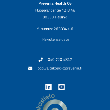
Prevenia Health Oy
Huopalahdentie 12 B 48
00330 Helsinki
Y-tunnus: 2638347-6
Rekisteriseloste
040 720 4847
topi.valtakoski@prevenia.fi