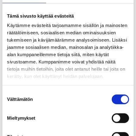
Valmentaja on sinuun yhteydessä mahdollisimman
Tämä sivusto käyttää evästeitä
nopeasti, kun olemme saaneet ilmoittautumisesi.
Käytämme evästeitä tarjoamamme sisällön ja mainosten
Valmennuksesta voit lukea lisää
täältä
.
räätälöimiseen, sosiaalisen median ominaisuuksien
tukemiseen ja kävijämäärämme analysoimiseen. Lisäksi
jaamme sosiaalisen median, mainosalan ja analytiikka-
Nimi
alan kumppaneillemme tietoja siitä, miten käytät
sivustoamme. Kumppanimme voivat yhdistää näitä
tietoja muihin tietoihin, joita olet antanut heille tai joita on
Tehtävänimike
kerätty, kun olet käyttänyt heidän palvelujaan.
S
Puhelin
Välttämätön
u
o
s
Mieltymykset
Sähköposti
t
u