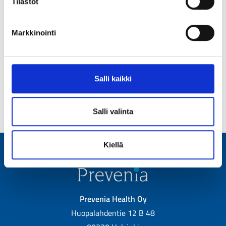
m
Tilastot
Miksi koet tarvitsevasi valmennusta?
u
k
Markkinointi
s
e
n
v
Lähetä
Salli kaikki
a
l
i
Salli valinta
n
t
Kiellä
a
Prevenia Health Oy
Huopalahdentie 12 B 48