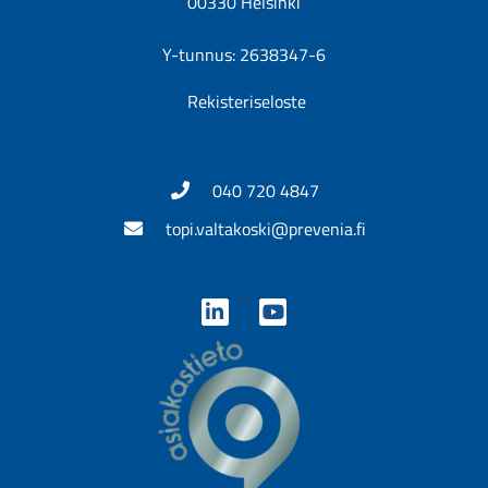
00330 Helsinki
Y-tunnus: 2638347-6
Rekisteriseloste
040 720 4847
topi.valtakoski@prevenia.fi