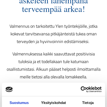
askeleen lähempänä
terveempää arkea!
Valmennus on tarkoitettu Ylen työntekijöille, jotka
kokevat tarvitsevansa pitkäjänteistä tukea oman
terveyden ja hyvinvoinnin edistämiseksi.
Valmennuksessa kaikki saavuttavat positiivisia
tuloksia ja et todellakaan tule katumaan
osallistumistasi.
Alkuun pääset helposti ilmoittamalla
meille tietosi alla olevalla lomakkeella.
Koska paikkoja on rajoitetusti, pyytäisimme
sinua
samalla lyhyesti kertomaan, miksi koet
Suostumus
Yksityiskohdat
Tietoja
tarvitsevasi valmennusta.