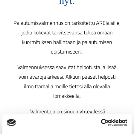
Palautumisvalmennus on tarkoitettu ARElaisille,
jotka kokevat tarvitsevansa tukea omaan
kuormituksen hallintaan ja palautumisen
edistämiseen.
Valmennuksessa saavutat helpotusta ja lisää
voimavaroja arkeesi.
Alkuun pääset helposti
ilmoittamalla meille tietosi alla olevalla
lomakkeella.
Valmentaja on sinuun yhteydessä
mahdollisimman nopeasti, kun olemme saaneet
ilmoittautumisesi.
Valmennuksesta voit lukea