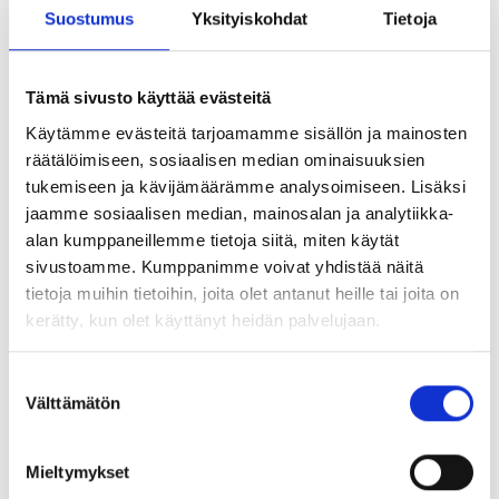
lisää
täältä
.
Suostumus
Yksityiskohdat
Tietoja
Nimi
Tämä sivusto käyttää evästeitä
Käytämme evästeitä tarjoamamme sisällön ja mainosten
räätälöimiseen, sosiaalisen median ominaisuuksien
tukemiseen ja kävijämäärämme analysoimiseen. Lisäksi
Tehtävänimike
jaamme sosiaalisen median, mainosalan ja analytiikka-
alan kumppaneillemme tietoja siitä, miten käytät
sivustoamme. Kumppanimme voivat yhdistää näitä
Puhelin
tietoja muihin tietoihin, joita olet antanut heille tai joita on
kerätty, kun olet käyttänyt heidän palvelujaan.
Sähköposti
S
Välttämätön
u
o
Miksi koet tarvitsevasi valmennusta?
s
Mieltymykset
t