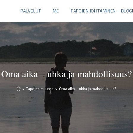
PALVELUT
ME
TAPOJEN JOHTAMINEN – BLOG
Oma aika – uhka ja mahdollisuus?
>
Tapojen muutos
>
Oma aika – uhka ja mahdollisuus?