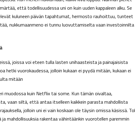
märtää, että todellisuudessa uni on kuin uuden kappaleen alku. Se
sittelevät kuluneen päivän tapahtumat, hermosto rauhoittuu, tunteet
stää, nukkumaanmeno ei tunnu luovuttamiselta vaan investoinnilta
ää
issä, joissa voi eteen tulla lasten unihaasteista ja painajaisista
ainoa hetki vuorokaudessa, jolloin kukaan ei pyydä mitään, kukaan ei
nulta mitään
ri muodossa kuin Netflix tai some. Kun tämän oivaltaa,
, vaan siltä, että antaa itselleen kaikkein parasta mahdollista
rajauksella, jolloin uni ei vain koskaan ole täysin omissa käsissä. To
ä ja mahdollisuuksia rakentaa vähintäänkin vuorotellen paremmin