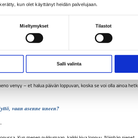
n kerätty, kun olet käyttänyt heidän palvelujaan.
 aikuisia. Me venytämme sitä, koska olemme ihmisiä, joilla on
Mieltymykset
Tilastot
anssa. Kun tämän ymmärtää, voi suhtautua itseensä
antaa itselleen sitä, mitä oikeasti kaipaa, ilman, että uni jää
asta omaa aikaa
Salli valinta
on kuin päivän loppuun liimattu velvollisuus, joka vie aikaa
 meno venyy – et halua päivän loppuvan, koska se voi olla ainoa hetki
äyttö, vaan asenne uneen?
.
opussa. Kun menen nukkumaan, kaikki kiva loppuu. Näinhän pienet