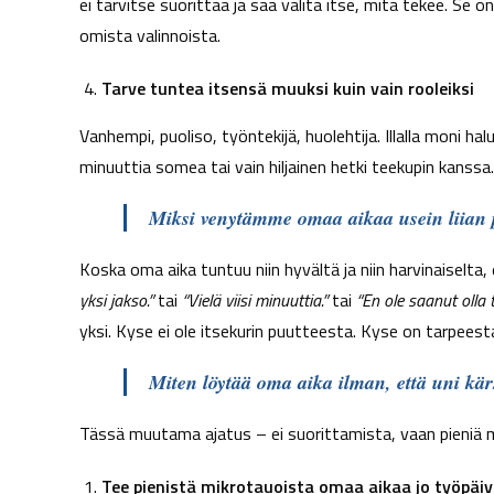
ei tarvitse suorittaa ja saa valita itse, mitä tekee. S
omista valinnoista.
Tarve tuntea itsensä muuksi kuin vain rooleiksi
Vanhempi, puoliso, työntekijä, huolehtija. Illalla moni ha
minuuttia somea tai vain hiljainen hetki teekupin kanssa.
Miksi venytämme omaa aikaa usein liian p
Koska oma aika tuntuu niin hyvältä ja niin harvinaiselta,
yksi jakso.”
tai
“Vielä viisi minuuttia.”
tai
“En ole saanut olla
yksi. Kyse ei ole itsekurin puutteesta. Kyse on tarpeesta,
Miten löytää oma aika ilman, että uni kär
Tässä muutama ajatus – ei suorittamista, vaan pieniä 
Tee pienistä mikrotauoista omaa aikaa jo työpäiv