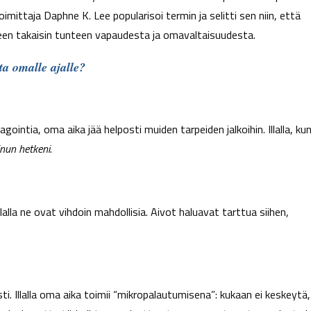
imittaja Daphne K. Lee popularisoi termin ja selitti sen niin, että
akseen takaisin tunteen vapaudesta ja omavaltaisuudesta.
ta omalle ajalle?
gointia, oma aika jää helposti muiden tarpeiden jalkoihin. Illalla, ku
nun hetkeni
.
alla ne ovat vihdoin mahdollisia. Aivot haluavat tarttua siihen,
. Illalla oma aika toimii “mikropalautumisena”: kukaan ei keskeytä,