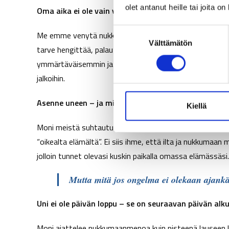
olet antanut heille tai joita o
Oma aika ei ole vain ylellisyys – se on elinehto
S
Me emme venytä nukkumaanmenoa, koska olemme huonoja
Välttämätön
u
tarve hengittää, palautua ja olla hetki vain itsensä k
o
ymmärtäväisemmin ja lempeämmin – ja ehkä löytää tapoja 
s
jalkoihin.
t
u
Asenne uneen – ja miksi nukkuminen on lopulta par
m
Kiellä
u
Moni meistä suhtautuu uneen kuin pakolliseen pahaan. Se 
k
“oikealta elämältä”. Ei siis ihme, että ilta ja nukkumaan
s
e
jolloin tunnet olevasi kuskin paikalla omassa elämässäsi.
n
Mutta mitä jos ongelma ei olekaan ajank
v
a
Uni ei ole päivän loppu – se on seuraavan päivän alku
l
i
Moni ajattelee nukkumaanmenoa kuin pisteenä lauseen l
n