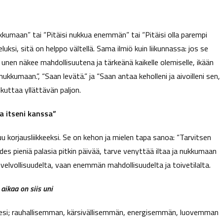
kkumaan” tai “Pitäisi nukkua enemmän” tai “Pitäisi olla parempi
luksi, sitä on helppo vältellä. Sama ilmiö kuin liikunnassa: jos se
 unen näkee mahdollisuutena ja tärkeänä kaikelle olemiselle, ikään
kumaan.”, “Saan levätä.” ja “Saan antaa keholleni ja aivoilleni sen,
kuttaa yllättävän paljon.
la itseni kanssa”
tuu korjausliikkeeksi. Se on kehon ja mielen tapa sanoa: “Tarvitsen
des pieniä palasia pitkin päivää, tarve venyttää iltaa ja nukkumaan
ä velvollisuudelta, vaan enemmän mahdollisuudelta ja toivetilalta.
aikaa on siis uni
tsesi; rauhallisemman, kärsivällisemmän, energisemmän, luovemman