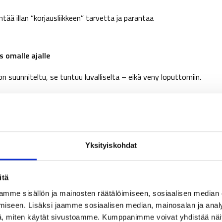
tää illan “korjausliikkeen” tarvetta ja parantaa
 omalle ajalle
n suunniteltu, se tuntuu luvalliselta – eikä veny loputtomiin.
etoisesti esimerkiksi yksi asia seuraavista: lämmin juoma, kirja,
nen hetki. Tietoinen valinta tekee ajasta laadukkaampaa, ajallisesti
Yksityiskohdat
nteen.
ali
itä
ä, sitä on helppo vältellä. Pyri miettimään sitä ennemminkin
mme sisällön ja mainosten räätälöimiseen, sosiaalisen median
iseen. Lisäksi jaamme sosiaalisen median, mainosalan ja analy
, miten käytät sivustoamme. Kumppanimme voivat yhdistää näitä t