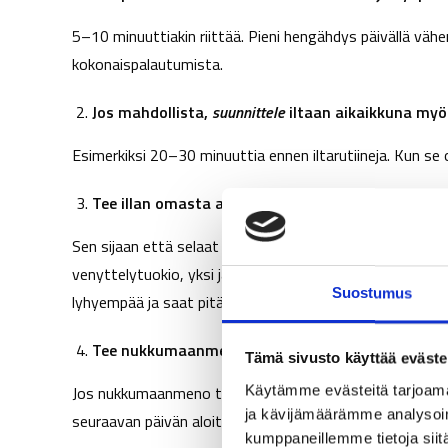
5–10 minuuttiakin riittää. Pieni hengähdys päivällä vähen
kokonaispalautumista.
Jos mahdollista,
suunnittele
iltaan aikaikkuna myös
Esimerkiksi 20–30 minuuttia ennen iltarutiineja. Kun se o
Tee illan omasta ajasta tietoisempi
Sen sijaan että selaat puhelinta automaatiolla, valitse ti
venyttelytuokio, yksi jakso suosikkisarjaa tai vain hiljai
Suostumus
lyhyempää ja saat pitää kontrollin sekä päätösvallan tu
Tee nukkumaanmenosta itsellesi miellyttävä ritua
Tämä sivusto käyttää eväste
Jos nukkumaanmeno tuntuu luopumiselta tai päättymiselt
Käytämme evästeitä tarjoama
ja kävijämäärämme analysoim
seuraavan päivän aloitukselta.
kumppaneillemme tietoja siitä