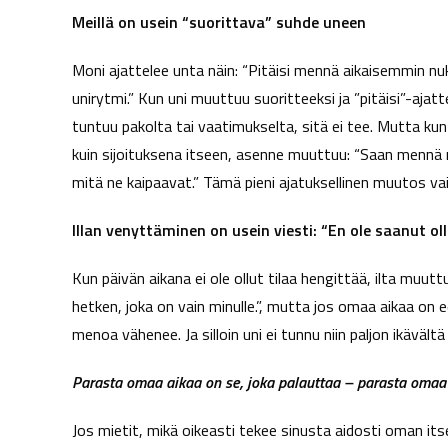
Meillä on usein “suorittava” suhde uneen
Moni ajattelee unta näin: “Pitäisi mennä aikaisemmin nu
unirytmi.” Kun uni muuttuu suoritteeksi ja ”pitäisi”-ajatte
tuntuu pakolta tai vaatimukselta, sitä ei tee. Mutta kun
kuin sijoituksena itseen, asenne muuttuu: “Saan mennä nuk
mitä ne kaipaavat.” Tämä pieni ajatuksellinen muutos vai
Illan venyttäminen on usein viesti: “En ole saanut ol
Kun päivän aikana ei ole ollut tilaa hengittää, ilta muut
hetken, joka on vain minulle.”, mutta jos omaa aikaa on e
menoa vähenee. Ja silloin uni ei tunnu niin paljon ikävält
Parasta omaa aikaa on se, joka palauttaa – parasta omaa 
Jos mietit, mikä oikeasti tekee sinusta aidosti oman i