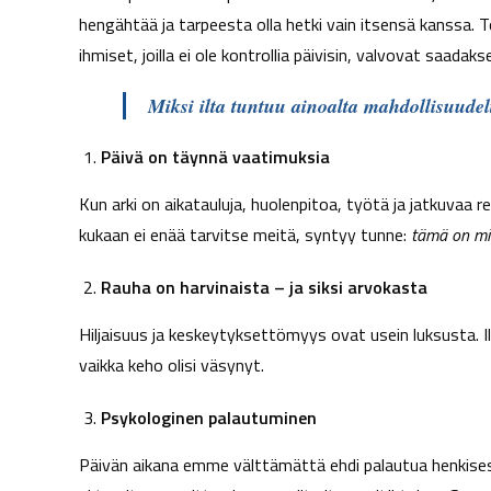
hengähtää ja tarpeesta olla hetki vain itsensä kanssa. To
ihmiset, joilla ei ole kontrollia päivisin, valvovat saad
Miksi ilta tuntuu ainoalta mahdollisuudel
Päivä on täynnä vaatimuksia
Kun arki on aikatauluja, huolenpitoa, työtä ja jatkuvaa rea
kukaan ei enää tarvitse meitä, syntyy tunne:
tämä on mi
Rauha on harvinaista – ja siksi arvokasta
Hiljaisuus ja keskeytyksettömyys ovat usein luksusta. Ill
vaikka keho olisi väsynyt.
Psykologinen palautuminen
Päivän aikana emme välttämättä ehdi palautua henkisesti