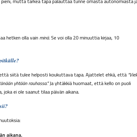
e on pieni, mutta tärkeä tapa palauttaa tunne omasta autonomiasta j
luaa hetken olla vain
minä
. Se voi olla 20 minuuttia kirjaa, 10
itkälle?
 että siitä tulee helposti koukuttava tapa. Ajattelet ehkä, että
“Viel
 tänään yhtään rauhassa.”
Ja yhtäkkiä huomaat, että kello on puoli
 joka ei ole saanut tilaa päivän aikana.
sii?
muutoksia:
än aikana.