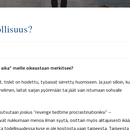
llisuus?
ika” meille oikeastaan merkitsee?
 tiskit on hoidettu, työasiat siirretty huomiseen. Ja juuri silloin, k
elimen, laitat sarjan pyörimään tai jäät vain istumaan sohvalle
 kutsutaan joskus “revenge bedtime procrastinationiksi” –
ävät nukkumaan menoa ilman syytä, osittain myös alitajuisesti ikä
a todellisuudessa kyse ei ole kostosta vaan tarpeesta. Tarpeesta