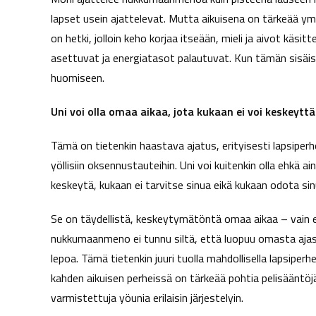
t
lapset usein ajattelevat. Mutta aikuisena on tärkeää ym
a
on hetki, jolloin keho korjaa itseään, mieli ja aivot kä
asettuvat ja energiatasot palautuvat. Kun tämän sisäi
huomiseen.
Uni voi olla omaa aikaa, jota kukaan ei voi keskeytt
Tämä on tietenkin haastava ajatus, erityisesti lapsiperhe
yöllisiin oksennustauteihin. Uni voi kuitenkin olla ehkä 
keskeytä, kukaan ei tarvitse sinua eikä kukaan odota si
Se on täydellistä, keskeytymätöntä omaa aikaa – vain e
nukkumaanmeno ei tunnu siltä, että luopuu omasta ajasta
lepoa. Tämä tietenkin juuri tuolla mahdollisella lapsiperhe
kahden aikuisen perheissä on tärkeää pohtia pelisääntöj
varmistettuja yöunia erilaisin järjestelyin.