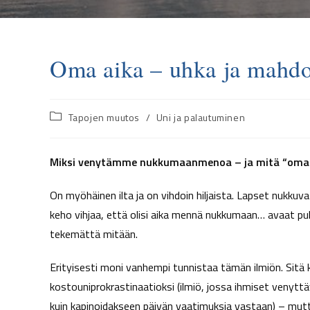
Oma aika – uhka ja mahdo
Tapojen muutos
/
Uni ja palautuminen
Miksi venytämme nukkumaanmenoa – ja mitä “oma a
On myöhäinen ilta ja on vihdoin hiljaista. Lapset nukkuvat,
keho vihjaa, että olisi aika mennä nukkumaan… avaat puh
tekemättä mitään.
Erityisesti moni vanhempi tunnistaa tämän ilmiön. Sitä
kostouniprokrastinaatioksi (ilmiö, jossa ihmiset venytt
kuin kapinoidakseen päivän vaatimuksia vastaan) – mutt