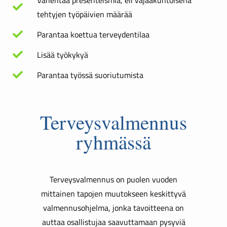
Vähentää presenteismiä, eli vajaakuntoisena
tehtyjen työpäivien määrää
Parantaa koettua terveydentilaa
Lisää työkykyä
Parantaa työssä suoriutumista
Terveysvalmennus
ryhmässä
Terveysvalmennus on puolen vuoden
mittainen tapojen muutokseen keskittyvä
valmennusohjelma, jonka tavoitteena on
auttaa osallistujaa saavuttamaan pysyviä