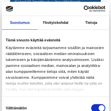
1) Henkilö ilmoittautuu itse sähköisesti
2) Henkilön yhteystiedot lähetetään sähköisesti
Suostumus
Yksityiskohdat
Tietoja
Tämä sivusto käyttää evästeitä
Käytämme evästeitä tarjoamamme sisällön ja mainosten
räätälöimiseen, sosiaalisen median ominaisuuksien
tukemiseen ja kävijämäärämme analysoimiseen. Lisäksi
jaamme sosiaalisen median, mainosalan ja analytiikka-
alan kumppaneillemme tietoja siitä, miten käytät
3.Valmennus
sivustoamme. Kumppanimme voivat yhdistää näitä
tietoja muihin tietoihin, joita olet antanut heille tai joita on
Valmentaja on yhteydessä valmennettaviin,
kerätty, kun olet käyttänyt heidän palvelujaan.
kasaa ryhmät ja valmennus alkaa
S
Välttämätön
u