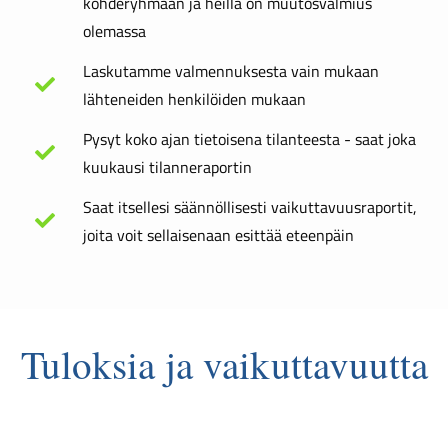
kohderyhmään ja heillä on muutosvalmius
olemassa
Laskutamme valmennuksesta vain mukaan
lähteneiden henkilöiden mukaan
Pysyt koko ajan tietoisena tilanteesta - saat joka
kuukausi tilanneraportin
Saat itsellesi säännöllisesti vaikuttavuusraportit,
joita voit sellaisenaan esittää eteenpäin
Tuloksia ja vaikuttavuutta