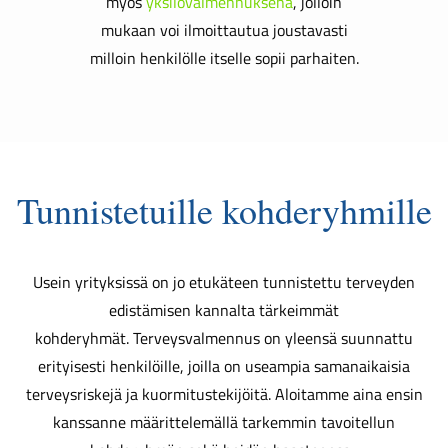
myös
yksilövalmennuksena
, jolloin
mukaan voi ilmoittautua joustavasti
milloin henkilölle itselle sopii parhaiten.
Tunnistetuille kohderyhmille
Usein yrityksissä on jo etukäteen
tunnistettu terveyden
edistämisen kannalta tärkeimmät
kohderyhmät.
Terveysvalmennus on yleensä suunnattu
erityisesti henkilöille, joilla on useampia samanaikaisia
terveysriskejä ja kuormitustekijöitä.
Aloitamme aina ensin
kanssanne määrittelemällä tarkemmin tavoitellun