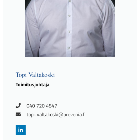
Topi Valtakoski
Toimitusjohtaja
040 720 4847
topi. valtakoski@prevenia.fi