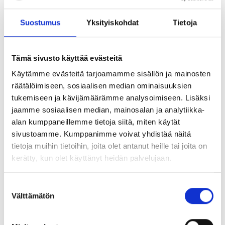
Suostumus
Yksityiskohdat
Tietoja
Tilaa Tapojen muutos - blogin vinkit suoraan
sähköpostiisi.
Tämä sivusto käyttää evästeitä
Tilaa
Käytämme evästeitä tarjoamamme sisällön ja mainosten
räätälöimiseen, sosiaalisen median ominaisuuksien
Tilaamalla blogimme saat itsellesi sisältöä tapojen muuttamisesta ja
tukemiseen ja kävijämäärämme analysoimiseen. Lisäksi
terveyden edistämisestä sekä satunnaisesti tietoa palveluistamme.
jaamme sosiaalisen median, mainosalan ja analytiikka-
Voit perua tilauksen aina halutessasi.
alan kumppaneillemme tietoja siitä, miten käytät
Lue tietosuojaselosteemme tästä
sivustoamme. Kumppanimme voivat yhdistää näitä
tietoja muihin tietoihin, joita olet antanut heille tai joita on
kerätty, kun olet käyttänyt heidän palvelujaan.
Uusimmat kanavalla
S
Kesäloma – aikaa palautumiselle, irrottautumiselle ja hyvän
Välttämätön
u
arjen vahvistamiselle
o
03/06/2026 11:36
s