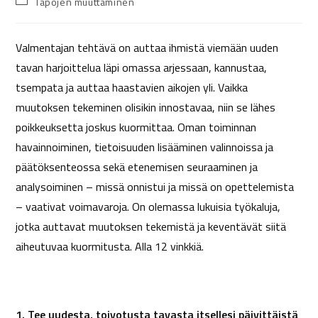
Tapojen muuttaminen
Valmentajan tehtävä on auttaa ihmistä viemään uuden
tavan harjoittelua läpi omassa arjessaan, kannustaa,
tsempata ja auttaa haastavien aikojen yli. Vaikka
muutoksen tekeminen olisikin innostavaa, niin se lähes
poikkeuksetta joskus kuormittaa. Oman toiminnan
havainnoiminen, tietoisuuden lisääminen valinnoissa ja
päätöksenteossa sekä etenemisen seuraaminen ja
analysoiminen – missä onnistui ja missä on opettelemista
– vaativat voimavaroja. On olemassa lukuisia työkaluja,
jotka auttavat muutoksen tekemistä ja keventävät siitä
aiheutuvaa kuormitusta. Alla 12 vinkkiä.
1. Tee uudesta, toivotusta tavasta itsellesi päivittäistä