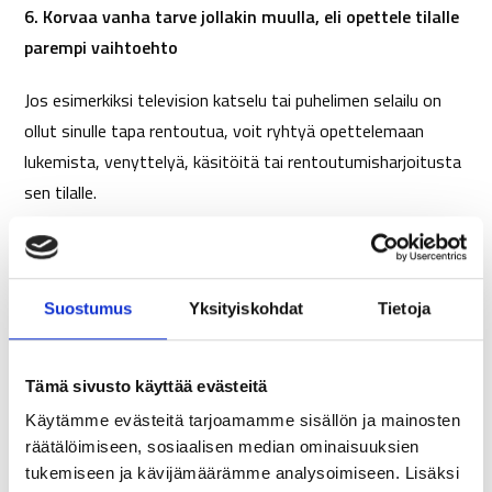
6. Korvaa vanha tarve jollakin muulla, eli opettele tilalle
parempi vaihtoehto
Jos esimerkiksi television katselu tai puhelimen selailu on
ollut sinulle tapa rentoutua, voit ryhtyä opettelemaan
lukemista, venyttelyä, käsitöitä tai rentoutumisharjoitusta
sen tilalle.
7. Hyväksy epätäydellisyys
Suostumus
Yksityiskohdat
Tietoja
Älä edes odota, että kaikki yrityksesi muuttaa tapoja
onnistuvat heti. Yritä parhaasi, mutta ennakoi myös
Tämä sivusto käyttää evästeitä
kompuroiminen matkan varrella.
Käytämme evästeitä tarjoamamme sisällön ja mainosten
räätälöimiseen, sosiaalisen median ominaisuuksien
tukemiseen ja kävijämäärämme analysoimiseen. Lisäksi