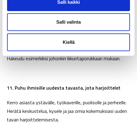
Salli kaikki
helposti käden ulottuvillesi jne.
a
l
i
Salli valinta
n
10 Jos mahdollista, vietä enemmän aikaa ihmisten
t
Kiellä
kanssa, jotka mallintavat toivottuja, uusia tapoja
a
Hakeudu esimerkiksi johonkin liikuntaporukkaan mukaan.
11. Puhu ihmisille uudesta tavasta, jota harjoittelet
Kerro asiasta ystävälle, työkaverille, puolisolle ja perheelle.
Herätä keskustelua, kysele ja jaa omia kokemuksiasi uuden
tavan harjoittelemisesta.