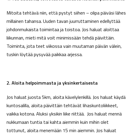
Mitoita tehtävä niin, että pystyt siihen – olipa päiväsi lähes
millainen tahansa. Uuden tavan juurruttaminen edellyttää
johdonmukaista toimintaa ja toistoa. Jos haluat aloittaa
liikunnan, mieti mitä voit minimissään tehdä päivittäin.
Toiminta, jota teet viikossa vain muutaman päivän välein,
tuskin löytää pysyvää paikkaa arjessa.
2. Aloita helpoimmasta ja yksinkertaisesta
Jos haluat juosta 5km, aloita kävelylenkillä. Jos haluat käydä
kuntosalilla, aloita päivittäin tehtävät lihaskuntoliikkeet,
vaikka kotona. Aluksi yksikin liike riittää. Jos haluat mennä
nukkumaan tuntia tai kahta aiemmin kuin mihin olet
tottunut, aloita menemään 15 min aiemmin. Jos haluat