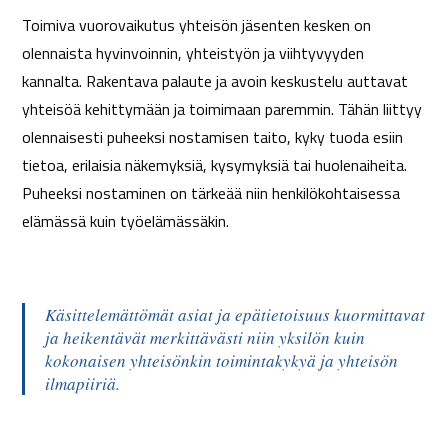
Toimiva vuorovaikutus yhteisön jäsenten kesken on
olennaista hyvinvoinnin, yhteistyön ja viihtyvyyden
kannalta. Rakentava palaute ja avoin keskustelu auttavat
yhteisöä kehittymään ja toimimaan paremmin. Tähän liittyy
olennaisesti puheeksi nostamisen taito, kyky tuoda esiin
tietoa, erilaisia näkemyksiä, kysymyksiä tai huolenaiheita.
Puheeksi nostaminen on tärkeää niin henkilökohtaisessa
elämässä kuin työelämässäkin.
Käsittelemättömät asiat ja epätietoisuus kuormittavat
ja heikentävät merkittävästi niin yksilön kuin
kokonaisen yhteisönkin toimintakykyä ja yhteisön
ilmapiiriä.