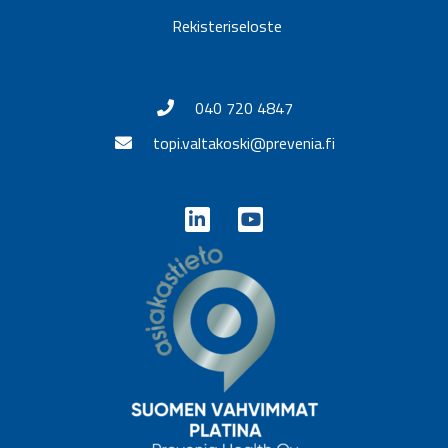
Rekisteriseloste
040 720 4847
topi.valtakoski@prevenia.fi