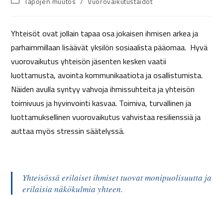
Tapojen muutos
/
Vuorovaikutustaidot
Yhteisöt ovat jollain tapaa osa jokaisen ihmisen arkea ja
parhaimmillaan lisäävät yksilön sosiaalista pääomaa. Hyvä
vuorovaikutus yhteisön jäsenten kesken vaatii
luottamusta, avointa kommunikaatiota ja osallistumista.
Näiden avulla syntyy vahvoja ihmissuhteita ja yhteisön
toimivuus ja hyvinvointi kasvaa. Toimiva, turvallinen ja
luottamuksellinen vuorovaikutus vahvistaa resilienssiä ja
auttaa myös stressin säätelyssä.
Yhteisössä erilaiset ihmiset tuovat monipuolisuutta ja
erilaisia näkökulmia yhteen.