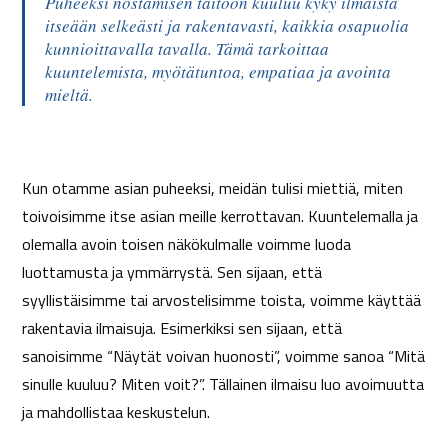
Puheeksi nostamisen taitoon kuuluu kyky ilmaista
itseään selkeästi ja rakentavasti, kaikkia osapuolia
kunnioittavalla tavalla. Tämä tarkoittaa
kuuntelemista, myötätuntoa, empatiaa ja avointa
mieltä.
Kun otamme asian puheeksi, meidän tulisi miettiä, miten
toivoisimme itse asian meille kerrottavan. Kuuntelemalla ja
olemalla avoin toisen näkökulmalle voimme luoda
luottamusta ja ymmärrystä. Sen sijaan, että
syyllistäisimme tai arvostelisimme toista, voimme käyttää
rakentavia ilmaisuja. Esimerkiksi sen sijaan, että
sanoisimme “Näytät voivan huonosti”, voimme sanoa “Mitä
sinulle kuuluu? Miten voit?”. Tällainen ilmaisu luo avoimuutta
ja mahdollistaa keskustelun.