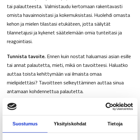
tai palautteesta. Valmistaudu kertomaan rakentavasti
omista havainnoistasi ja kokemuksistasi. Huolehdi omasta
kehon ja mielen tilastasi etukäteen, jotta säilytät
tilannetajusi ja kykenet säätelemään omia tunteitasi ja
reagointiasi.
Tunnista tavoite.
Ennen kuin nostat haluamasi asian esille
tai annat palautetta, mieti, mikä on tavoitteesi. Haluatko
auttaa toista kehittymään vai ilmaista omaa
mielipidettäsi? Tavoitteen selkeyttäminen auttaa sinua
antamaan kohdennettua palautetta.
Anna keskustelussa tilaa toiselle.
Kysy, kuuntele ja
arvosta toisen näkemyksiä. Ole valmis ottamaan vastaan
rehellinen vastaus. Osoita hyvää tahtoa ilmaisemalla
Suostumus
Yksityiskohdat
Tietoja
sanoin, ilmein ja elein, että tarkoituksesi on auttaa. Älä