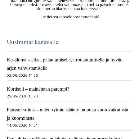
Tilaamalla blogimme saat itsellesi sisältöä tapojen muuttamisesta ja
terveyden edistämisestä sekä satunnaisesti tietoa palveluistamme.
Voit perua tilauksen aina halutessasi.
Lue tietosuojaselosteemme tästä
Uusimmat kanavalla
Kesäloma – aikaa palautumiselle, irrottautumiselle ja hyvän
arjen vahvistamiselle
03/06/2026 11:36
Kortisoli – mainettaan parempi?
25/05/2026 13:20
Paussin voima – miten rytmin säätely muuttaa vuorovaikutusta
ja kuormitusta
11/05/2026 14:54
Parisuhde ja rakkaus on tekoja, valintoja ja vuorovaikutusta