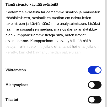
aseta vastauksia toisen suuhun sen mukaan, mitä itse
Tämä sivusto käyttää evästeitä
haluaisit kuulla – kysy sen sijaan lisää.
Käytämme evästeitä tarjoamamme sisällön ja mainosten
räätälöimiseen, sosiaalisen median ominaisuuksien
Puhu rakentavasti.
Vältä syyllistämistä tai negatiivista
tukemiseen ja kävijämäärämme analysoimiseen. Lisäksi
kieltä. Sen sijaan keskity konkreettisiin havaintoihin ja
jaamme sosiaalisen median, mainosalan ja analytiikka-
ehdota parannusehdotuksia. Esimerkiksi “Huomasin, että
alan kumppaneillemme tietoja siitä, miten käytät
tämä osio voisi olla selkeämpi” on parempi kuin “Tämä on
sivustoamme. Kumppanimme voivat yhdistää näitä
huono.”
tietoja muihin tietoihin, joita olet antanut heille tai joita on
kerätty, kun olet käyttänyt heidän palvelujaan.
Kuuntele ja ole avoin.
Anna toiselle mahdollisuus kertoa
omasta näkökulmastaan. Kuuntele tarkasti ja ole valmis
S
muuttamaan omaa kantaasi, jos saat uutta tietoa.
Välttämätön
u
Esittämällä lisäkysymyksiä voit vahvistaa toisen kuulluksi
o
s
ja ymmärretyksi tulemisen kokemusta.
Mieltymykset
t
u
Nosta onnistumisia esille.
Älä keskity pelkästään
m
Tilastot
korjaamaan virheitä. Muista myös kiittää ja kannustaa
u