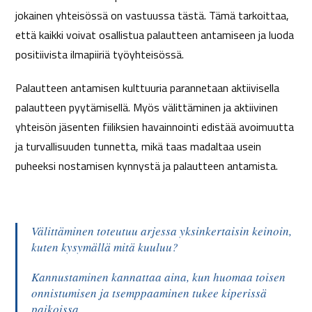
jokainen yhteisössä on vastuussa tästä. Tämä tarkoittaa,
että kaikki voivat osallistua palautteen antamiseen ja luoda
positiivista ilmapiiriä työyhteisössä.
Palautteen antamisen kulttuuria parannetaan aktiivisella
palautteen pyytämisellä. Myös välittäminen ja aktiivinen
yhteisön jäsenten fiiliksien havainnointi edistää avoimuutta
ja turvallisuuden tunnetta, mikä taas madaltaa usein
puheeksi nostamisen kynnystä ja palautteen antamista.
Välittäminen toteutuu arjessa yksinkertaisin keinoin,
kuten kysymällä mitä kuuluu?
Kannustaminen kannattaa aina, kun huomaa toisen
onnistumisen ja tsemppaaminen tukee kiperissä
paikoissa.