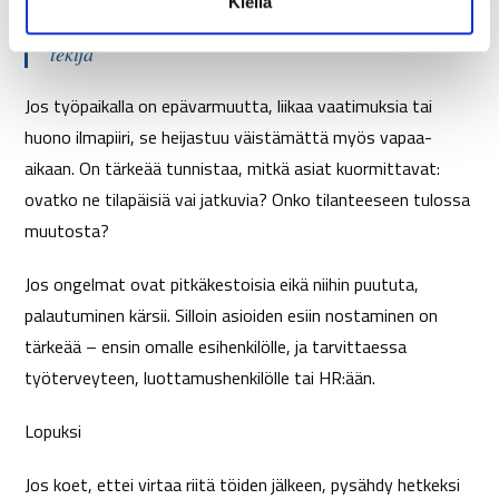
Kiellä
a
Työpaikan ilmapiiri – näkymätön mutta voimakas
tekijä
Jos työpaikalla on epävarmuutta, liikaa vaatimuksia tai
huono ilmapiiri, se heijastuu väistämättä myös vapaa-
aikaan. On tärkeää tunnistaa, mitkä asiat kuormittavat:
ovatko ne tilapäisiä vai jatkuvia? Onko tilanteeseen tulossa
muutosta?
Jos ongelmat ovat pitkäkestoisia eikä niihin puututa,
palautuminen kärsii. Silloin asioiden esiin nostaminen on
tärkeää – ensin omalle esihenkilölle, ja tarvittaessa
työterveyteen, luottamushenkilölle tai HR:ään.
Lopuksi
Jos koet, ettei virtaa riitä töiden jälkeen, pysähdy hetkeksi