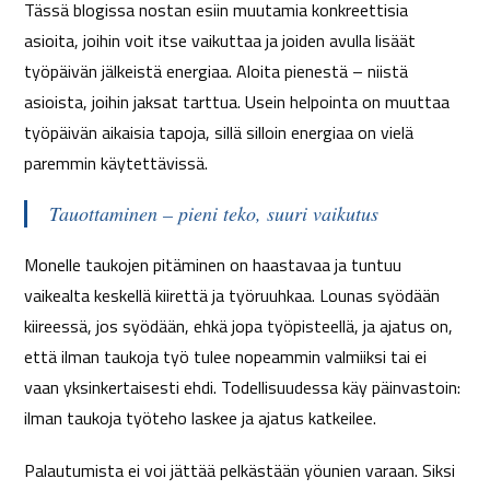
Tässä blogissa nostan esiin muutamia konkreettisia
asioita, joihin voit itse vaikuttaa ja joiden avulla lisäät
työpäivän jälkeistä energiaa. Aloita pienestä – niistä
asioista, joihin jaksat tarttua. Usein helpointa on muuttaa
työpäivän aikaisia tapoja, sillä silloin energiaa on vielä
paremmin käytettävissä.
Tauottaminen – pieni teko, suuri vaikutus
Monelle taukojen pitäminen on haastavaa ja tuntuu
vaikealta keskellä kiirettä ja työruuhkaa. Lounas syödään
kiireessä, jos syödään, ehkä jopa työpisteellä, ja ajatus on,
että ilman taukoja työ tulee nopeammin valmiiksi tai ei
vaan yksinkertaisesti ehdi. Todellisuudessa käy päinvastoin:
ilman taukoja työteho laskee ja ajatus katkeilee.
Palautumista ei voi jättää pelkästään yöunien varaan. Siksi