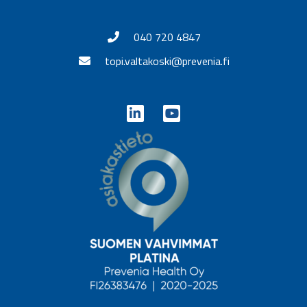
040 720 4847
topi.valtakoski@prevenia.fi