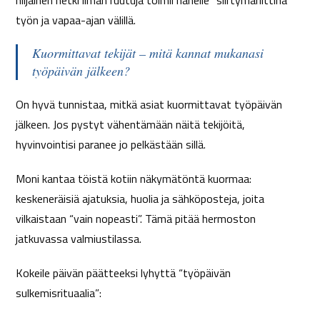
hiljainen hetki ilman ruutuja toimii hänelle “siirtymäriittinä”
työn ja vapaa-ajan välillä.
Kuormittavat tekijät – mitä kannat mukanasi
työpäivän jälkeen?
On hyvä tunnistaa, mitkä asiat kuormittavat työpäivän
jälkeen. Jos pystyt vähentämään näitä tekijöitä,
hyvinvointisi paranee jo pelkästään sillä.
Moni kantaa töistä kotiin näkymätöntä kuormaa:
keskeneräisiä ajatuksia, huolia ja sähköposteja, joita
vilkaistaan “vain nopeasti”. Tämä pitää hermoston
jatkuvassa valmiustilassa.
Kokeile päivän päätteeksi lyhyttä “työpäivän
sulkemisrituaalia”: