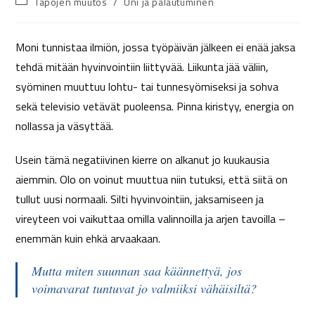
Tapojen muutos
/
Uni ja palautuminen
Moni tunnistaa ilmiön, jossa työpäivän jälkeen ei enää jaksa
tehdä mitään hyvinvointiin liittyvää. Liikunta jää väliin,
syöminen muuttuu lohtu- tai tunnesyömiseksi ja sohva
sekä televisio vetävät puoleensa. Pinna kiristyy, energia on
nollassa ja väsyttää.
Usein tämä negatiivinen kierre on alkanut jo kuukausia
aiemmin. Olo on voinut muuttua niin tutuksi, että siitä on
tullut uusi normaali. Silti hyvinvointiin, jaksamiseen ja
vireyteen voi vaikuttaa omilla valinnoilla ja arjen tavoilla –
enemmän kuin ehkä arvaakaan.
Mutta miten suunnan saa käännettyä, jos
voimavarat tuntuvat jo valmiiksi vähäisiltä?