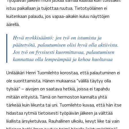
Työpäivän jälkeen moni jatkaa samaa kaavaa kuin töissäkin:
istuu paikallaan ja tuijottaa ruutua. Tietotyöläinen ei
kuitenkaan palaudu, jos vapaa-aikakin kuluu näyttöjen
äärellä.
Hyvä nyrkkisääntö: jos työ on istumista ja
päätetyötä, palautumisen olisi hyvä olla aktiivista.
Jos työ on fyysisesti kuormittavaa, palautumisen
kannattaa olla lempeämpää ja kehoa huoltavaa
Unilääkäri Henri Tuomilehto korostaa, että palautuminen ei
ole suorittamista. Hänen mukaansa “välillä täytyy olla
tylsää” – aivojen on saatava hetkiä, joissa ei tapahdu
mitään erityistä. Tämä on hermoston kannalta yhtä
tärkeää kuin liikunta tai uni. Tuomilehto kuvaa, että hän itse
hidastaa rytmiä tietoisesti työpäivän jälkeen ja välttää
liiallista ärsyketulvaa. Rauhallinen ulkoilu, kevyt liike tai vain