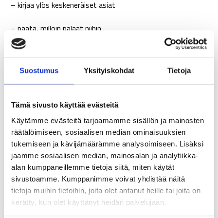
– kirjaa ylös keskeneräiset asiat
– päätä, milloin palaat niihin
– sulje laitteet tietoisesti
Suostumus
Yksityiskohdat
Tietoja
Tämä yksinkertainen tapa voi vähentää iltaista stressiä
merkittävästi.
Tämä sivusto käyttää evästeitä
Ulkoilu ja luonnon vaikutus – aliarvostettu
Käytämme evästeitä tarjoamamme sisällön ja mainosten
energialähde
räätälöimiseen, sosiaalisen median ominaisuuksien
tukemiseen ja kävijämäärämme analysoimiseen. Lisäksi
Moni viettää koko työpäivän sisätiloissa, etenkin etätöissä.
jaamme sosiaalisen median, mainosalan ja analytiikka-
Raitis ilma ja luonnonvalo piristävät tutkitusti. Lyhytkin
alan kumppaneillemme tietoja siitä, miten käytät
ulkoilu lounaan yhteydessä voi tehdä ihmeitä vireydelle sekä
sivustoamme. Kumppanimme voivat yhdistää näitä
työpäivän aikana, että sen jälkeen.
tietoja muihin tietoihin, joita olet antanut heille tai joita on
kerätty, kun olet käyttänyt heidän palvelujaan.
Luonnossa oleminen laskee stressihormonitasoja jo