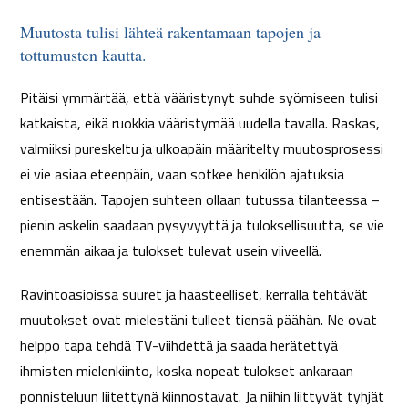
Muutosta tulisi lähteä rakentamaan tapojen ja
tottumusten kautta.
Pitäisi ymmärtää, että vääristynyt suhde syömiseen tulisi
katkaista, eikä ruokkia vääristymää uudella tavalla. Raskas,
valmiiksi pureskeltu ja ulkoapäin määritelty muutosprosessi
ei vie asiaa eteenpäin, vaan sotkee henkilön ajatuksia
entisestään. Tapojen suhteen ollaan tutussa tilanteessa –
pienin askelin saadaan pysyvyyttä ja tuloksellisuutta, se vie
enemmän aikaa ja tulokset tulevat usein viiveellä.
Ravintoasioissa suuret ja haasteelliset, kerralla tehtävät
muutokset ovat mielestäni tulleet tiensä päähän. Ne ovat
helppo tapa tehdä TV-viihdettä ja saada herätettyä
ihmisten mielenkiinto, koska nopeat tulokset ankaraan
ponnisteluun liitettynä kiinnostavat. Ja niihin liittyvät tyhjät