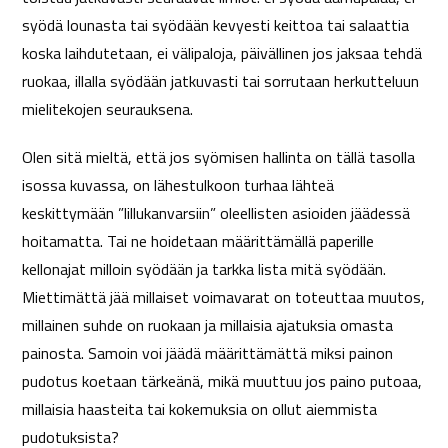
syödä lounasta tai syödään kevyesti keittoa tai salaattia
koska laihdutetaan, ei välipaloja, päivällinen jos jaksaa tehdä
ruokaa, illalla syödään jatkuvasti tai sorrutaan herkutteluun
mielitekojen seurauksena.
Olen sitä mieltä, että jos syömisen hallinta on tällä tasolla
isossa kuvassa, on lähestulkoon turhaa lähteä
keskittymään ”lillukanvarsiin” oleellisten asioiden jäädessä
hoitamatta. Tai ne hoidetaan määrittämällä paperille
kellonajat milloin syödään ja tarkka lista mitä syödään.
Miettimättä jää millaiset voimavarat on toteuttaa muutos,
millainen suhde on ruokaan ja millaisia ajatuksia omasta
painosta. Samoin voi jäädä määrittämättä miksi painon
pudotus koetaan tärkeänä, mikä muuttuu jos paino putoaa,
millaisia haasteita tai kokemuksia on ollut aiemmista
pudotuksista?