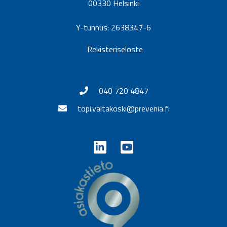
00330 Helsinki
Y-tunnus: 2638347-6
Rekisteriseloste
040 720 4847
topi.valtakoski@prevenia.fi