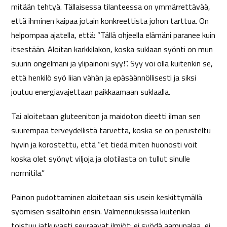
mitään tehtyä. Tällaisessa tilanteessa on ymmärrettävää,
että ihminen kaipaa jotain konkreettista johon tarttua. On
helpompaa ajatella, että: ”Tällä ohjeella elämäni paranee kuin
itsestään. Aloitan karkkilakon, koska suklaan syönti on mun
suurin ongelmani ja ylipainoni syy!”. Syy voi olla kuitenkin se,
että henkilö syö liian vähän ja epäsäännöllisesti ja siksi
joutuu energiavajettaan paikkaamaan suklaalla.
Tai aloitetaan gluteeniton ja maidoton dieetti ilman sen
suurempaa terveydellistä tarvetta, koska se on perusteltu
hyvin ja korostettu, että ”et tiedä miten huonosti voit
koska olet syönyt viljoja ja olotilasta on tullut sinulle
normitila.”
Painon pudottaminen aloitetaan siis usein keskittymällä
syömisen sisältöihin ensin. Valmennuksissa kuitenkin
toistuu jatkuvasti seuraavat ilmiöt: ei syödä aamupalaa, ei