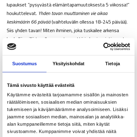
lupaukset ”pysyvästä elämäntapamuutoksesta 5 viikossa!”
houkuttelevat.
Yhden tavan muuttaminen vie aikaa
keskimäärin 66 päivää
(vaihteluvälin ollessa 18-245 päivää).
Siis yhden tavan! Miten ihminen, joka tuskailee arkensa
keskellä, millä tavalla omaa terveyttä ja hyvinvointia pystyy
edistämään mitenkään kun aikaa ja jaksamista nipin napin
riittää töihin ja arjen pyörittämiseen?
Suostumus
Yksityiskohdat
Tietoja
”Kun talo on vinossa, ei seinien oikaisu auta, jos
perustus on huono”
Tämä sivusto käyttää evästeitä
Laadullisiin tekijöihin tulee toki keskittyä jossain vaiheessa,
Käytämme evästeitä tarjoamamme sisällön ja mainosten
mutta aluksi paras tapa aloittaa on parantamalla ruokailun
räätälöimiseen, sosiaalisen median ominaisuuksien
tukipilareita, sekin vie jo merkittävästi aikaa. Esimerkkinä
tukemiseen ja kävijämäärämme analysoimiseen. Lisäksi
tärkeimpänä tapana on ruokailurytmin parantaminen.
jaamme sosiaalisen median, mainosalan ja analytiikka-
alan kumppaneillemme tietoja siitä, miten käytät
Riippuen aina lähtötilanteesta, mietitään mikä toimii ja
sivustoamme. Kumppanimme voivat yhdistää näitä
millaisia asioita voisi parantaa. Aloitetaan varmistamalla