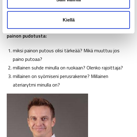
parantua myös kuin itsestään, kun isoa kuvaa aletaan
n
parantaa.
t
Kiellä
a
Mieti omalta kohdaltasi, kun seuraavan kerran ajattelet
painon pudotusta:
miksi painon putous olisi tärkeää? Mikä muuttuu jos
paino putoaa?
millainen suhde minulla on ruokaan? Olenko rajoittaja?
millainen on syömiseni perusrakenne? Millainen
ateriarytmi minulla on?