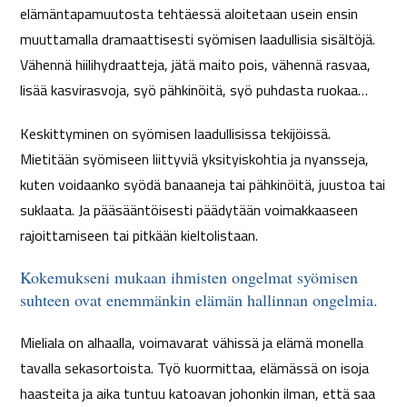
elämäntapamuutosta tehtäessä aloitetaan usein ensin
muuttamalla dramaattisesti syömisen laadullisia sisältöjä.
Vähennä hiilihydraatteja, jätä maito pois, vähennä rasvaa,
lisää kasvirasvoja, syö pähkinöitä, syö puhdasta ruokaa…
Keskittyminen on syömisen laadullisissa tekijöissä.
Mietitään syömiseen liittyviä yksityiskohtia ja nyansseja,
kuten voidaanko syödä banaaneja tai pähkinöitä, juustoa tai
suklaata. Ja pääsääntöisesti päädytään voimakkaaseen
rajoittamiseen tai pitkään kieltolistaan.
Kokemukseni mukaan ihmisten ongelmat syömisen
suhteen ovat enemmänkin elämän hallinnan ongelmia.
Mieliala on alhaalla, voimavarat vähissä ja elämä monella
tavalla sekasortoista. Työ kuormittaa, elämässä on isoja
haasteita ja aika tuntuu katoavan johonkin ilman, että saa