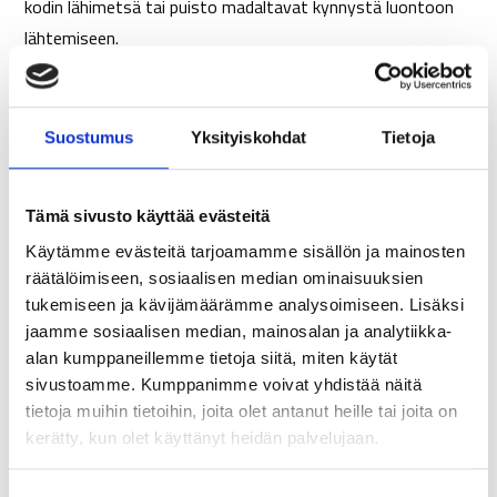
kodin lähimetsä tai puisto madaltavat kynnystä luontoon
lähtemiseen.
Erikan vinkit luonnosta nauttimiseen kesällä:
Suostumus
Yksityiskohdat
Tietoja
Käy yhdessä itsellesi uudessa luontokohteessa tänä
kesänä. Vinkkejä retkelle saat mm. täältä:
https://www.luontoon.fi/fi
Tämä sivusto käyttää evästeitä
Kokeile geokätköilyä yhdessä perheenjäsenten tai
Käytämme evästeitä tarjoamamme sisällön ja mainosten
ystävien kanssa:
räätälöimiseen, sosiaalisen median ominaisuuksien
https://www.geocache.fi/terms/info.php
tukemiseen ja kävijämäärämme analysoimiseen. Lisäksi
Kävele paljain jaloin luonnossa. Jalkapohjasi saavat
jaamme sosiaalisen median, mainosalan ja analytiikka-
alan kumppaneillemme tietoja siitä, miten käytät
hierontaa ja maadoitat itseäsi. Tällöin tahti myös
sivustoamme. Kumppanimme voivat yhdistää näitä
hidastuu väkisin, kun askeleita on mietittävä tarkemmin.
tietoja muihin tietoihin, joita olet antanut heille tai joita on
Pulahda uimaan ja huomaa, kuinka vesi virkistää ja tuo
kerätty, kun olet käyttänyt heidän palvelujaan.
sinua lähemmäksi luontoa. Aamu- tai iltauinnit ovat
parhautta kesällä – noissa hetkissä on aivan oma