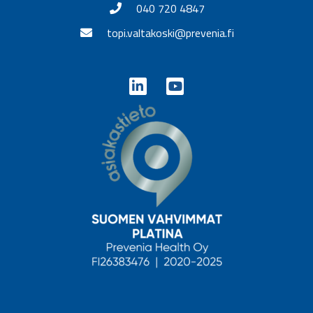
040 720 4847
topi.valtakoski@prevenia.fi