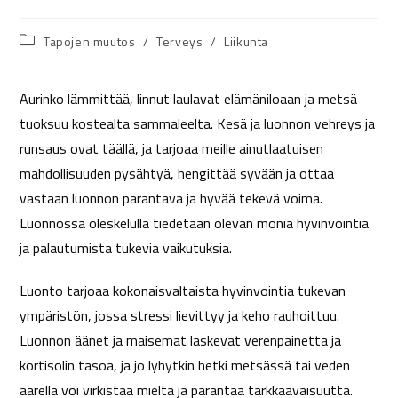
Tapojen muutos
/
Terveys
/
Liikunta
Aurinko lämmittää, linnut laulavat elämäniloaan ja metsä
tuoksuu kostealta sammaleelta. Kesä ja luonnon vehreys ja
runsaus ovat täällä, ja tarjoaa meille ainutlaatuisen
mahdollisuuden pysähtyä, hengittää syvään ja ottaa
vastaan luonnon parantava ja hyvää tekevä voima.
Luonnossa oleskelulla tiedetään olevan monia hyvinvointia
ja palautumista tukevia vaikutuksia.
Luonto tarjoaa kokonaisvaltaista hyvinvointia tukevan
ympäristön, jossa stressi lievittyy ja keho rauhoittuu.
Luonnon äänet ja maisemat laskevat verenpainetta ja
kortisolin tasoa, ja jo lyhytkin hetki metsässä tai veden
äärellä voi virkistää mieltä ja parantaa tarkkaavaisuutta.