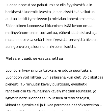
Luonto nopeuttaa palautumista niin fyysisestä kuin
henkisestä kuormituksesta, ja sen elvyttävä vaikutus
auttaa keskittymiskyvyn ja mielialan kohentamisessa.
Säännöllinen luonnossa liikkuminen lisää kehon omaa
mielihyvähormonien tuotantoa, vähentää ahdistusta ja
masennusoireita sekä tukee fyysistä terveyttä liikkeen,
auringonvalon ja luonnon mikrobien kautta.
Metsä ei vaadi, se vastaanottaa
Luonto ei kysy sinulta tuloksia, ei odota suorituksia.
Luontoon voit lähteä juuri sellaisena kuin olet. Voit aloittaa
pienesti: 15 minuutin kävely puistossa, eväshetki
rantakalliolla tai rauhallinen kävely metsän reunassa. Jo
lyhytkin hetki luonnossa voi laskea stressitasojasi,
kirkastaa ajatuksiasi ja tukea parempaa päätöksentekoa –