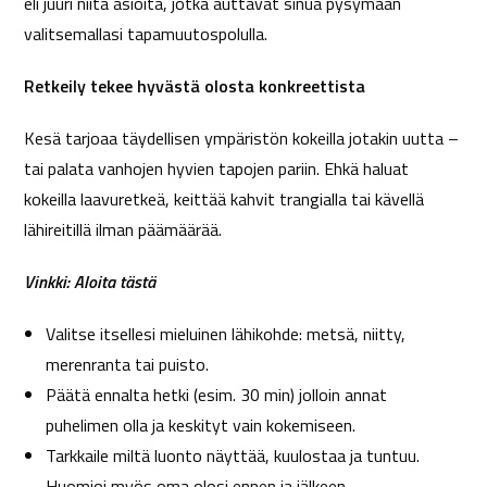
eli juuri niitä asioita, jotka auttavat sinua pysymään
valitsemallasi tapamuutospolulla.
Retkeily tekee hyvästä olosta konkreettista
Kesä tarjoaa täydellisen ympäristön kokeilla jotakin uutta –
tai palata vanhojen hyvien tapojen pariin. Ehkä haluat
kokeilla laavuretkeä, keittää kahvit trangialla tai kävellä
lähireitillä ilman päämäärää.
Vinkki: Aloita tästä
Valitse itsellesi mieluinen lähikohde: metsä, niitty,
merenranta tai puisto.
Päätä ennalta hetki (esim. 30 min) jolloin annat
puhelimen olla ja keskityt vain kokemiseen.
Tarkkaile miltä luonto näyttää, kuulostaa ja tuntuu.
Huomioi myös oma olosi ennen ja jälkeen.