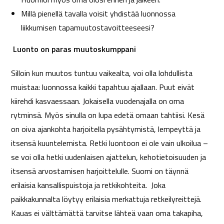
Millä pienellä tavalla voisit yhdistää luonnossa
liikkumisen tapamuutostavoitteeseesi?
Luonto on paras muutoskumppani
Silloin kun muutos tuntuu vaikealta, voi olla lohdullista
muistaa: luonnossa kaikki tapahtuu ajallaan. Puut eivät
kiirehdi kasvaessaan. Jokaisella vuodenajalla on oma
rytminsä. Myös sinulla on lupa edetä omaan tahtiisi. Kesä
on oiva ajankohta harjoitella pysähtymistä, lempeyttä ja
itsensä kuuntelemista. Retki luontoon ei ole vain ulkoilua –
se voi olla hetki uudenlaisen ajattelun, kehotietoisuuden ja
itsensä arvostamisen harjoittelulle. Suomi on täynnä
erilaisia kansallispuistoja ja retkikohteita. Joka
paikkakunnalta löytyy erilaisia merkattuja retkeilyreittejä.
Kauas ei välttämättä tarvitse lähteä vaan oma takapiha,