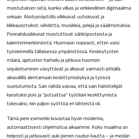
muistutuksen siitä, kuinka vilkas ja virikkeellinen digimaailma
onkaan. Aloitusnäytöllä vilkkuivat uutiskuvat ja
klikkausotsikot: viihdettä, musiikkia, pelejä ja sääilmoituksia.
Ponnahdusikkunat muistuttivat sähköposteista ja
kalenterimerkinnöistä. Huomasin nopeasti, etten voisi
työskennellä tällaisessa ympäristössä. Keskeytysten
määrä, ajatusten harhailu ja jatkuva huomion
sirpaloituminen väsyttävät ja alkavat varmasti pitkällä
aikavälillä alentamaan keskittymiskykyä ja työssä
suoriutumista. Sain nähdä vaivaa, että sain häiriötekijät
karsituksi pois ja ”putsattua” työtilani keskittymistä
tukevaksi, niin paljon syöttöä eri lähteistä oli.
Tämä pieni esimerkki kuvastaa hyvin modernia,
automaattisesti ohjelmoitua aikaamme. Koko maailma on
helposti ja jatkuvasti auki pienen ruudun kautta – ja meidän