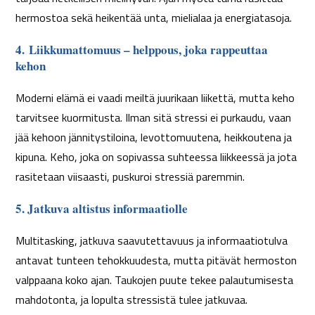
hermostoa sekä heikentää unta, mielialaa ja energiatasoja.
4.
Liikkumattomuus – helppous, joka rappeuttaa
kehon
Moderni elämä ei vaadi meiltä juurikaan liikettä, mutta keho
tarvitsee kuormitusta. Ilman sitä stressi ei purkaudu, vaan
jää kehoon jännitystiloina, levottomuutena, heikkoutena ja
kipuna. Keho, joka on sopivassa suhteessa liikkeessä ja jota
rasitetaan viisaasti, puskuroi stressiä paremmin.
5. Jatkuva altistus informaatiolle
Multitasking, jatkuva saavutettavuus ja informaatiotulva
antavat tunteen tehokkuudesta, mutta pitävät hermoston
valppaana koko ajan. Taukojen puute tekee palautumisesta
mahdotonta, ja lopulta stressistä tulee jatkuvaa.