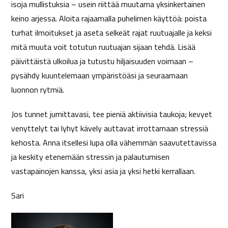
isoja mullistuksia – usein riittää muutama yksinkertainen
keino arjessa. Aloita rajaamalla puhelimen käyttöä: poista
turhat ilmoitukset ja aseta selkeät rajat ruutuajalle ja keksi
mitä muuta voit totutun ruutuajan sijaan tehdä. Lisää
päivittäistä ulkoilua ja tutustu hiljaisuuden voimaan –
pysähdy kuuntelemaan ympäristöäsi ja seuraamaan
luonnon rytmiä.
Jos tunnet jumittavasi, tee pieniä aktiivisia taukoja; kevyet
venyttelyt tai lyhyt kävely auttavat irrottamaan stressiä
kehosta. Anna itsellesi lupa olla vähemmän saavutettavissa
ja keskity etenemään stressin ja palautumisen
vastapainojen kanssa, yksi asia ja yksi hetki kerrallaan.
Sari