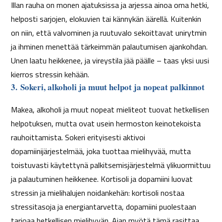
Illan rauha on monen ajatuksissa ja arjessa ainoa oma hetki,
helposti sarjojen, elokuvien tai kännykän äärellä. Kuitenkin
on niin, että valvominen ja ruutuvalo sekoittavat unirytmin
ja ihminen menettää tärkeimmän palautumisen ajankohdan.
Unen laatu heikkenee, ja vireystila jää päälle – taas yksi uusi
kierros stressin kehään.
3.
Sokeri, alkoholi ja muut helpot ja nopeat palkinnot
Makea, alkoholi ja muut nopeat mieliteot tuovat hetkellisen
helpotuksen, mutta ovat usein hermoston keinotekoista
rauhoittamista. Sokeri erityisesti aktivoi
dopamiinijärjestelmää, joka tuottaa mielihyvää, mutta
toistuvasti käytettynä palkitsemisjärjestelmä ylikuormittuu
ja palautuminen heikkenee. Kortisoli ja dopamiini luovat
stressin ja mielihalujen noidankehän: kortisoli nostaa
stressitasoja ja energiantarvetta, dopamiini puolestaan
tarjoaa hetkellisen mielihyvän. Ajan myötä tämä rasittaa