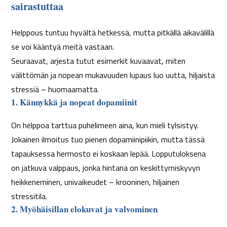
sairastuttaa
Helppous tuntuu hyvältä hetkessä, mutta pitkällä aikavälillä
se voi kääntyä meitä vastaan.
Seuraavat, arjesta tutut esimerkit kuvaavat, miten
välittömän ja nopean mukavuuden lupaus luo uutta, hiljaista
stressiä – huomaamatta.
1. Kännykkä ja nopeat dopamiinit
On helppoa tarttua puhelimeen aina, kun mieli tylsistyy.
Jokainen ilmoitus tuo pienen dopamiinipiikin, mutta tässä
tapauksessa hermosto ei koskaan lepää. Lopputuloksena
on jatkuva valppaus, jonka hintana on keskittymiskyvyn
heikkeneminen, univaikeudet – krooninen, hiljainen
stressitila.
2. Myöhäisillan elokuvat ja valvominen