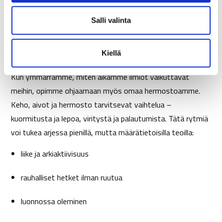
Moderni maailma ei ole muuttumassa hitaammaksi, joten
l
i
meidän on opittava toimimaan sen keskellä viisaammin.
Salli valinta
n
Tietoisesti toimintatapoja rakentaen, yksi asia kerrallaan,
t
voimme luoda terveyttämme ja palautumistamme tukevia
Kiellä
a
tapoja.
Kun ymmärrämme, miten aikamme ilmiöt vaikuttavat
meihin, opimme ohjaamaan myös omaa hermostoamme.
Keho, aivot ja hermosto tarvitsevat vaihtelua –
kuormitusta ja lepoa, viritystä ja palautumista. Tätä rytmiä
voi tukea arjessa pienillä, mutta määrätietoisilla teoilla:
liike ja arkiaktiivisuus
rauhalliset hetket ilman ruutua
luonnossa oleminen