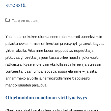
stressiä
Tapojen muutos
Yhä useampi kokee olonsa enemmän kuormittuneeksi kuin
palautuneeksi – mieli on levoton ja väsynyt, ja aivot käyvät
ylikierroksilla. Aikamme lupaa helppoutta, nopeutta ja
jatkuvaa yhteyttä, ja juuri tässä piilee haaste, joka vaatii
ratkaisuja. Kyse ei ole vain yksilöllisestä kiireen ja stressin
tunteesta, vaan ympäristöstä, jossa elämme – ja siitä,
annammeko aivoille ja hermostollemme tietoisesti
mahdollisuuden palautua.
Ohjelmoidun maailman virittyneisyys
Ohjelmoin hiljattain itselleni uuden tietokoneen – ja sain