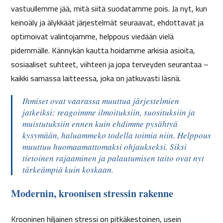
vastuullemme jää, mitä siitä suodatamme pois. Ja nyt, kun
keinoäly ja älykkäät järjestelmät seuraavat, ehdottavat ja
optimoivat valintojamme, helppous viedään vielä
pidemmälle. Kännykän kautta hoidamme arkisia asioita,
sosiaaliset suhteet, viihteen ja jopa terveyden seurantaa –
kaikki samassa laitteessa, joka on jatkuvasti läsnä.
Ihmiset ovat vaarassa muuttua järjestelmien
jatkeiksi: reagoimme ilmoituksiin, suosituksiin ja
muistutuksiin ennen kuin ehdimme pysähtyä
kysymään, haluammeko todella toimia niin. Helppous
muuttuu huomaamattomaksi ohjaukseksi. Siksi
tietoinen rajaaminen ja palautumisen taito ovat nyt
tärkeämpiä kuin koskaan.
Modernin, kroonisen stressin rakenne
Krooninen hiljainen stressi on pitkäkestoinen, usein