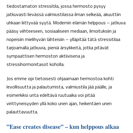
tiedostamaton stressitila, jossa hermosto pysyy
jatkuvasti lievässä valmiustilassa ilman selkeää, akuuttiin
uhkaan liittyvää syytä. Modernin elämän helppous – jatkuva
pääsy viihteeseen, sosiaaliseen mediaan, ilmoituksiin ja
nopeisiin mielihyvän lähteisiin – ylläpitää tätä stressitilaa
tarjoamalla jatkuvia, pieniä ärsykkeitä, jotka pitävät
sympaattisen hermoston aktiivisena ja
stressihormonitasot koholla.
Jos emme opi tietoisesti ohjaamaan hermostoa kohti
levollisuutta ja palautumista, valmiustila jää päälle, ja
esimerkiksi unta edeltävä ruutuaika voi pitää
virittyneisyyden yllä koko unen ajan, heikentäen unen
palauttavuutta.
”Ease creates disease” – kun helppous alkaa