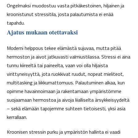
Ongelmaksi muodostuu vasta pitkäkestoinen, hiljainen ja
kroonistunut stressitila, josta palautumista ei enää
tapahdu.
Ajatus mukaan otettavaksi
Moderni helppous tekee elämästä sujuvaa, mutta pitää
hermoston ja aivot jatkuvasti valmiustilassa. Stressi ei aina
tunnu kiireeltä tai paineelta, vaan voi olla hiljaista
virittyneisyyttä, jota ruokkivat ruudut, nopeat mieliteot,
multitasking ja liikkumattomuus. Palautuminen alkaa, kun
opimme havainnoimaan ja rakentamaan ympäristömme
suojaamaan hermostoa ja aivoja liialliselta ärsykkeisyydeltä
– sekä elämään tapojemme suhteen tietoisesti, yksi asia
kerrallaan.
Kroonisen stressin purku ja ympäristön hallinta ei vaadi