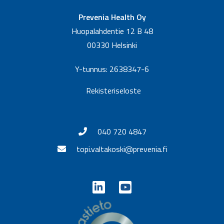
Prevenia Health Oy
Huopalahdentie 12 B 48
00330 Helsinki
Y-tunnus: 2638347-6
Rekisteriseloste
040 720 4847
topi.valtakoski@prevenia.fi