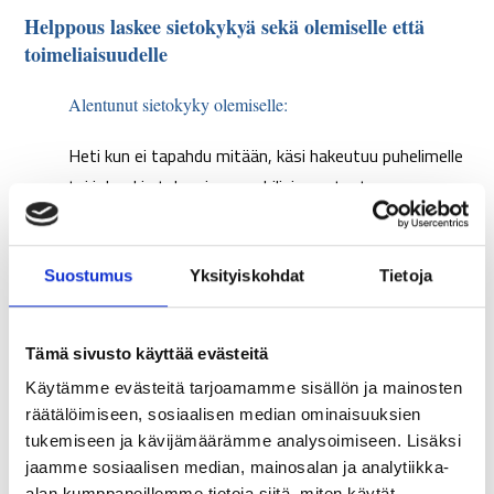
Helppous laskee sietokykyä sekä olemiselle että
toimeliaisuudelle
Alentunut sietokyky olemiselle:
Heti kun ei tapahdu mitään, käsi hakeutuu puhelimelle
tai johonkin tekemiseen – hiljaisuus tuntuu
epämukavalta ja sitä haluaa siksi välttää.
Alentunut sietokyky toimeliaisuudelle:
Suostumus
Yksityiskohdat
Tietoja
Helppous voi heikentää kykyä ylläpitää
toimeliaisuutta ja rytmiä arjessa. Liikkeelle lähteminen
Tämä sivusto käyttää evästeitä
vaikeutuu, ja tilalle voi tulla saamattomuus, väsymys
Käytämme evästeitä tarjoamamme sisällön ja mainosten
tai tunne, ettei pysty aloittamaan, vaikka haluaisi –
räätälöimiseen, sosiaalisen median ominaisuuksien
tai tietää sen olevan tarpeellista.
tukemiseen ja kävijämäärämme analysoimiseen. Lisäksi
jaamme sosiaalisen median, mainosalan ja analytiikka-
alan kumppaneillemme tietoja siitä, miten käytät