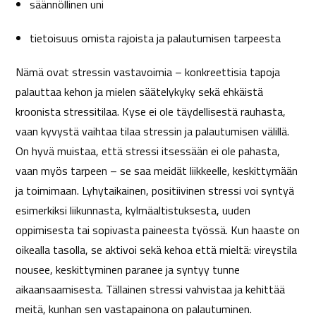
säännöllinen uni
tietoisuus omista rajoista ja palautumisen tarpeesta
Nämä ovat stressin vastavoimia – konkreettisia tapoja
palauttaa kehon ja mielen säätelykyky sekä ehkäistä
kroonista stressitilaa. Kyse ei ole täydellisestä rauhasta,
vaan kyvystä vaihtaa tilaa stressin ja palautumisen välillä.
On hyvä muistaa, että stressi itsessään ei ole pahasta,
vaan myös tarpeen – se saa meidät liikkeelle, keskittymään
ja toimimaan. Lyhytaikainen, positiivinen stressi voi syntyä
esimerkiksi liikunnasta, kylmäaltistuksesta, uuden
oppimisesta tai sopivasta paineesta työssä. Kun haaste on
oikealla tasolla, se aktivoi sekä kehoa että mieltä: vireystila
nousee, keskittyminen paranee ja syntyy tunne
aikaansaamisesta. Tällainen stressi vahvistaa ja kehittää
meitä, kunhan sen vastapainona on palautuminen.