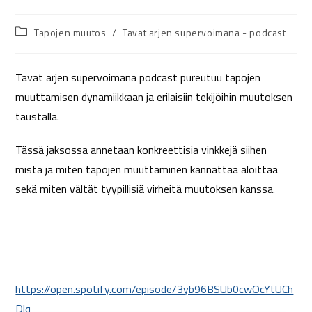
Tapojen muutos
/
Tavat arjen supervoimana - podcast
Tavat arjen supervoimana podcast pureutuu tapojen
muuttamisen dynamiikkaan ja erilaisiin tekijöihin muutoksen
taustalla.
Tässä jaksossa annetaan konkreettisia vinkkejä siihen
mistä ja miten tapojen muuttaminen kannattaa aloittaa
sekä miten vältät tyypillisiä virheitä muutoksen kanssa.
https://open.spotify.com/episode/3yb96BSUb0cwOcYtUCh
Dlq