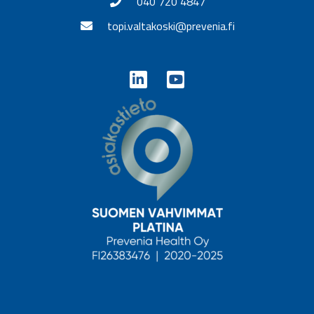
040 720 4847
topi.valtakoski@prevenia.fi