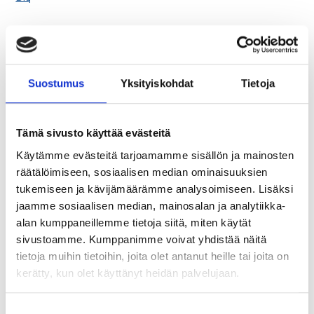
Jaa artikkeli:
Suostumus
Yksityiskohdat
Tietoja
Tämä sivusto käyttää evästeitä
Tilaa Tapojen muutos - blogin vinkit suoraan
Käytämme evästeitä tarjoamamme sisällön ja mainosten
sähköpostiisi.
räätälöimiseen, sosiaalisen median ominaisuuksien
tukemiseen ja kävijämäärämme analysoimiseen. Lisäksi
jaamme sosiaalisen median, mainosalan ja analytiikka-
Tilaa
alan kumppaneillemme tietoja siitä, miten käytät
sivustoamme. Kumppanimme voivat yhdistää näitä
Tilaamalla blogimme saat itsellesi sisältöä tapojen muuttamisesta ja
terveyden edistämisestä sekä satunnaisesti tietoa palveluistamme.
tietoja muihin tietoihin, joita olet antanut heille tai joita on
Voit perua tilauksen aina halutessasi.
kerätty, kun olet käyttänyt heidän palvelujaan.
Lue tietosuojaselosteemme tästä
S