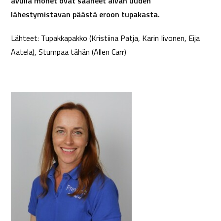
avulla monet ovat saaneet aivan uuden
lähestymistavan päästä eroon tupakasta.
Lähteet: Tupakkapakko (Kristiina Patja, Karin Iivonen, Eija
Aatela), Stumpaa tähän (Allen Carr)