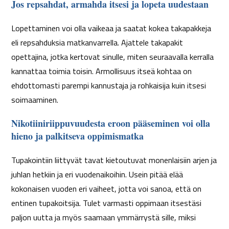
Jos repsahdat, armahda itsesi ja lopeta uudestaan
Lopettaminen voi olla vaikeaa ja saatat kokea takapakkeja
eli repsahduksia matkanvarrella. Ajattele takapakit
opettajina, jotka kertovat sinulle, miten seuraavalla kerralla
kannattaa toimia toisin. Armollisuus itseä kohtaa on
ehdottomasti parempi kannustaja ja rohkaisija kuin itsesi
soimaaminen.
Nikotiiniriippuvuudesta eroon pääseminen voi olla
hieno ja palkitseva oppimismatka
Tupakointiin liittyvät tavat kietoutuvat monenlaisiin arjen ja
juhlan hetkiin ja eri vuodenaikoihin. Usein pitää elää
kokonaisen vuoden eri vaiheet, jotta voi sanoa, että on
entinen tupakoitsija. Tulet varmasti oppimaan itsestäsi
paljon uutta ja myös saamaan ymmärrystä sille, miksi