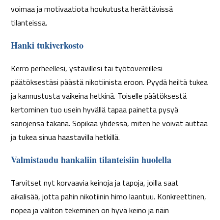
voimaa ja motivaatiota houkutusta herättävissä
tilanteissa.
Hanki tukiverkosto
Kerro perheellesi, ystävillesi tai työtovereillesi
päätöksestäsi päästä nikotiinista eroon. Pyydä heiltä tukea
ja kannustusta vaikeina hetkinä. Toiselle päätöksestä
kertominen tuo usein hyvällä tapaa painetta pysyä
sanojensa takana. Sopikaa yhdessä, miten he voivat auttaa
ja tukea sinua haastavilla hetkillä.
Valmistaudu hankaliin tilanteisiin huolella
Tarvitset nyt korvaavia keinoja ja tapoja, joilla saat
aikalisää, jotta pahin nikotiinin himo laantuu. Konkreettinen,
nopea ja välitön tekeminen on hyvä keino ja näin