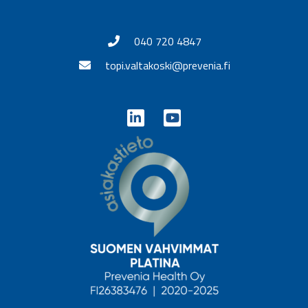
040 720 4847
topi.valtakoski@prevenia.fi