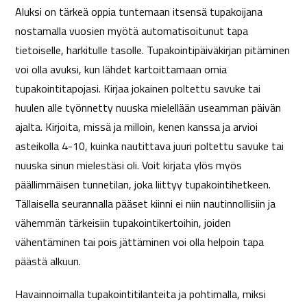
Aluksi on tärkeä oppia tuntemaan itsensä tupakoijana
nostamalla vuosien myötä automatisoitunut tapa
tietoiselle, harkitulle tasolle. Tupakointipäiväkirjan pitäminen
voi olla avuksi, kun lähdet kartoittamaan omia
tupakointitapojasi. Kirjaa jokainen poltettu savuke tai
huulen alle työnnetty nuuska mielellään useamman päivän
ajalta. Kirjoita, missä ja milloin, kenen kanssa ja arvioi
asteikolla 4-10, kuinka nautittava juuri poltettu savuke tai
nuuska sinun mielestäsi oli. Voit kirjata ylös myös
päällimmäisen tunnetilan, joka liittyy tupakointihetkeen.
Tällaisella seurannalla pääset kiinni ei niin nautinnollisiin ja
vähemmän tärkeisiin tupakointikertoihin, joiden
vähentäminen tai pois jättäminen voi olla helpoin tapa
päästä alkuun.
Havainnoimalla tupakointitilanteita ja pohtimalla, miksi