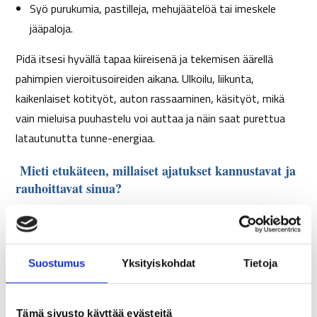
Syö purukumia, pastilleja, mehujäätelöä tai imeskele
jääpaloja.
Pidä itsesi hyvällä tapaa kiireisenä ja tekemisen äärellä
pahimpien vieroitusoireiden aikana. Ulkoilu, liikunta,
kaikenlaiset kotityöt, auton rassaaminen, käsityöt, mikä
vain mieluisa puuhastelu voi auttaa ja näin saat purettua
latautunutta tunne-energiaa.
Mieti etukäteen, millaiset ajatukset kannustavat ja
rauhoittavat sinua?
Haastavissa tilanteissa toiminnan rinnalle tarvitset myös
mielensisäistä kannustusta ja sitkeyden vahvistamista
itseltäsi ja kannustajiltasi. Mitä sinun on tärkeää muistaa
Suostumus
Yksityiskohdat
Tietoja
stressaavalla hetkellä tai kun mielihalu tuntuu käyvän
ylivoimaiseksi? Mikä auttaa viemään ajatuksia tästä
Tämä sivusto käyttää evästeitä