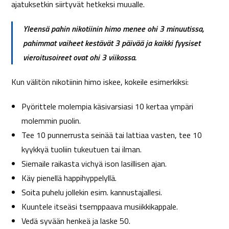
ajatuksetkin siirtyvät hetkeksi muualle.
Yleensä pahin nikotiinin himo menee ohi 3 minuutissa,
pahimmat vaiheet kestävät 3 päivää ja kaikki fyysiset
vieroitusoireet ovat ohi 3 viikossa.
Kun välitön nikotiinin himo iskee, kokeile esimerkiksi:
Pyörittele molempia käsivarsiasi 10 kertaa ympäri
molemmin puolin.
Tee 10 punnerrusta seinää tai lattiaa vasten, tee 10
kyykkyä tuoliin tukeutuen tai ilman.
Siemaile raikasta vichyä ison lasillisen ajan.
Käy pienellä happihyppelyllä.
Soita puhelu jollekin esim. kannustajallesi.
Kuuntele itseäsi tsemppaava musiikkikappale.
Vedä syvään henkeä ja laske 50.