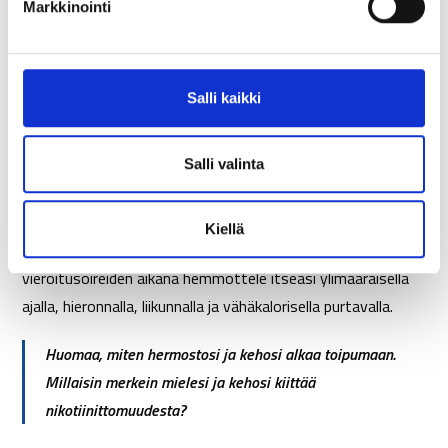
Markkinointi
alkaa harjoittelemaan ja tuomaan esille noita taitoja.
s
e
Nauti onnistumisistasi
n
v
Salli kaikki
Huomioi alkuun jokainen onnistuminen
a
tupakoimattomuuden/nuuskaamattomuuden suhteen
l
i
kehumalla itseäsi sisäisesti tai ääneen. Mieti useita pieniä
Salli valinta
n
sinua ilahduttavia ja arkisia palkintoja matkanvarrelle. Mitä
t
hankit säästyneillä rahoilla, mitä mukavaa tekemistä voit
Kiellä
a
tehdä yksin tai läheisten kanssa? Vaikeimpien
vieroitusoireiden aikana hemmottele itseäsi ylimääräisellä
ajalla, hieronnalla, liikunnalla ja vähäkalorisella purtavalla.
Huomaa, miten hermostosi ja kehosi alkaa toipumaan.
Millaisin merkein mielesi ja kehosi kiittää
nikotiinittomuudesta?