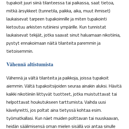
tupakoit juuri siinä tilanteessa tai paikassa, saat tietoa,
mitkä ärsykkeet (tunnetila, paikka, aika, muut ihmiset)
laukaisevat tarpeen tupakoinnille ja miten tupakointi
kietoutuu arkisten rutiiniesi ympärille. Kun tunnistat
laukaisevat tekijät, jotka saavat sinut haluamaan nikotiinia,
pystyt ennakoimaan näitä tilanteita paremmin ja
tietoisemmin.
Vähennä altistumista
Vähennä ja vältä tilanteita ja paikkoja, joissa tupakoit
aiemmin. Vältä tupakoitsijoiden seuraa ainakin aluksi. Hävitä
kaikki nikotiiniin liittyvät tuotteet, jotka muistuttavat tai
helpottavat houkutukseen tarttumista. Vaihda uusi
kävelyreitti, jos poltat aina tietyssä kohtaa esim.
työmatkallasi. Kun näet muiden polttavan tai nuuskaavan,
heidän säälimisensä oman mielen sisällä voi antaa sinulle