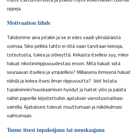
oppeja.
Motivaation lähde
Tahdomme aina jotakin ja se ei edes vaadi ylimääräistä
voimaa. Siksi pelkkä tahto ei riitä vaan tarvitaan keinoja,
toteutusta, tukea ja sitkeyttä. Kirkasta itsellesi syy, miksi
haluat nikotiiniriippuvuudestasi eroon. Mitä haluat siitä
seuraavan itsellesi ja ympärillesi? Millaisena ihmisenä haluat
nähdä ja kokea itsesi ilman riippuvuutta? Voit listata
tupakoinnin/nuuskaamisen hyödyt ja haitat ylös ja palata
näihin paperille kirjoitettuihin ajatuksiin vieroitusmatkasi
varrella. Ajatuksesi tulevat muuttumaan ja näkökulmasi
vaihtumaan.
Tunne itsesi tupakoijana tai nuuskaajana