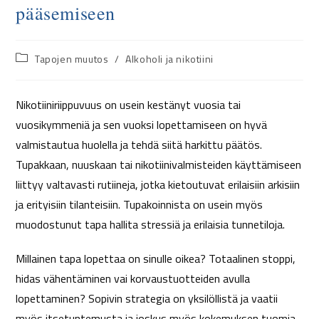
pääsemiseen
Tapojen muutos
/
Alkoholi ja nikotiini
Nikotiiniriippuvuus on usein kestänyt vuosia tai
vuosikymmeniä ja sen vuoksi lopettamiseen on hyvä
valmistautua huolella ja tehdä siitä harkittu päätös.
Tupakkaan, nuuskaan tai nikotiinivalmisteiden käyttämiseen
liittyy valtavasti rutiineja, jotka kietoutuvat erilaisiin arkisiin
ja erityisiin tilanteisiin. Tupakoinnista on usein myös
muodostunut tapa hallita stressiä ja erilaisia tunnetiloja.
Millainen tapa lopettaa on sinulle oikea? Totaalinen stoppi,
hidas vähentäminen vai korvaustuotteiden avulla
lopettaminen? Sopivin strategia on yksilöllistä ja vaatii
myös itsetuntemusta ja joskus myös kokemuksen tuomia