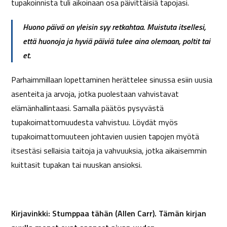
tupakoinnista tuli aikoinaan osa päivittäisiä tapojasi.
Huono päivä on yleisin syy retkahtaa. Muistuta itsellesi,
että huonoja ja hyviä päiviä tulee aina olemaan, poltit tai
et.
Parhaimmillaan lopettaminen herättelee sinussa esiin uusia
asenteita ja arvoja, jotka puolestaan vahvistavat
elämänhallintaasi. Samalla päätös pysyvästä
tupakoimattomuudesta vahvistuu. Löydät myös
tupakoimattomuuteen johtavien uusien tapojen myötä
itsestäsi sellaisia taitoja ja vahvuuksia, jotka aikaisemmin
kuittasit tupakan tai nuuskan ansioksi.
Kirjavinkki:
Stumppaa tähän (Allen Carr). Tämän kirjan