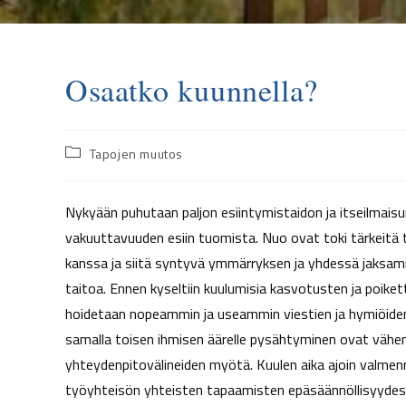
Osaatko kuunnella?
Tapojen muutos
Nykyään puhutaan paljon esiintymistaidon ja itseilmais
vakuuttavuuden esiin tuomista. Nuo ovat toki tärkeitä 
kanssa ja siitä syntyvä ymmärryksen ja yhdessä jaksami
taitoa. Ennen kyseltiin kuulumisia kasvotusten ja poik
hoidetaan nopeammin ja useammin viestien ja hymiöiden
samalla toisen ihmisen äärelle pysähtyminen ovat vähe
yhteydenpitovälineiden myötä. Kuulen aika ajoin valmenn
työyhteisön yhteisten tapaamisten epäsäännöllisyydestä 