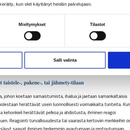
n kerätty, kun olet käyttänyt heidän palvelujaan.
us
,
joka ohjaa huomion puhujasta vastaajaan kuten
itseen viittaav
emuksesta, josta vastapuolen puhe muistutti ja näin keskustelun fok
aisempi oli
tukivastaus
,
joka
kannusti puhujaa jatkamaan aiheest
Mieltymykset
Tilastot
kuuntelija suosii tukivastauksia, mikä onkin ratkaisevan tärkeää,
: ”Olen kiinnostunut kuulemaan lisää ja ymmärtämään sinua paremmin.”
symys kuten: ”Mitä sinä sitten teit?”, ”Eikö se suututtanut sinua?”
Salli valinta
 taistele-, pakene-, tai jähmety-tilaan
aa, johon koetaan samaistumista, ihailua ja jaetaan samankaltaisia
 puolestaan herättävät usein luonnollisesti voimakkaita tunteita. Ku
 kehonkieli herättävät pelkoa ja ahdistusta, ihminen reagoi
uen. Reagointi turvallisuudesta tai vaarasta kertoviin merkkeihin o
nensävyt saavat ihmisen herkemmin avautumaan ja rentoutumaan.