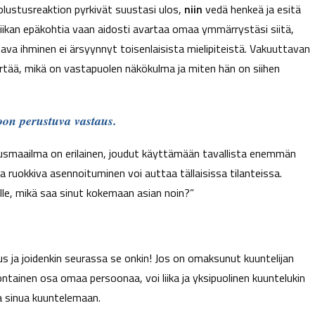
uolustusreaktion pyrkivät suustasi ulos,
niin
vedä henkeä ja esitä
giikan epäkohtia vaan aidosti avartaa omaa ymmärrystäsi siitä,
va ihminen ei ärsyynnyt toisenlaisista mielipiteistä. Vakuuttavan
rtää, mikä on vastapuolen näkökulma ja miten hän on siihen
oon perustuva vastaus.
tusmaailma on erilainen, joudut käyttämään tavallista enemmän
 ruokkiva asennoituminen voi auttaa tällaisissa tilanteissa.
ulle, mikä saa sinut kokemaan asian noin?”
kus ja joidenkin seurassa se onkin! Jos on omaksunut kuuntelijan
ontainen osa omaa persoonaa, voi liika ja yksipuolinen kuuntelukin
a sinua kuuntelemaan.