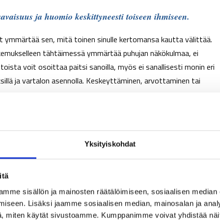
vaisuus ja huomio keskittyneesti toiseen ihmiseen.
tät ymmärtää sen, mitä toinen sinulle kertomansa kautta välittää.
okemukselleen tähtäimessä ymmärtää puhujan näkökulmaa, ei
ista voit osoittaa paitsi sanoilla, myös ei sanallisesti monin eri
sillä ja vartalon asennolla. Keskeyttäminen, arvottaminen tai
utusta. Hyvänä kuuntelijana noteeraat ja viittaat siihen, mitä
inä järjestyksessä, että kuuntelija osoittaa ensin kuulleensa puhuja
stelua voi kuljettaa eteenpäin, esimerkiksi ehdottamalla tai
Yksityiskohdat
ottaa omaa puheenvuoroaan tai puhuu päälle.
itä
atko huomion itsellesi?
mme sisällön ja mainosten räätälöimiseen, sosiaalisen median
kiinnostunut ja tutkinut ihmisten käytöstä ja huomionhakuisuutta
iseen. Lisäksi jaamme sosiaalisen median, mainosalan ja analy
, miten käytät sivustoamme. Kumppanimme voivat yhdistää näitä t
allisista tallennettua pöytäkeskustelua hän tunnisti, että vastauksia