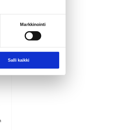
a
us
a
,
Markkinointi
,
Salli kaikki
n
n