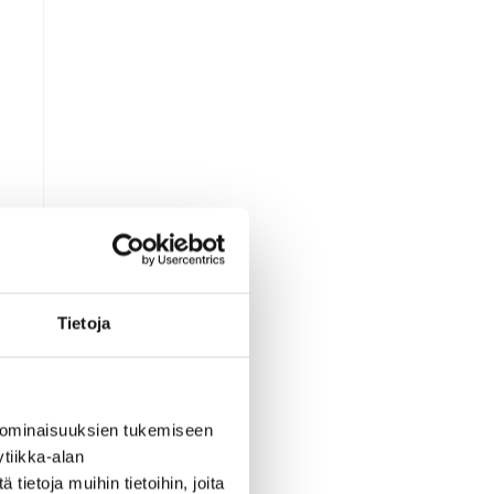
n
Tietoja
 ominaisuuksien tukemiseen
tiikka-alan
ietoja muihin tietoihin, joita