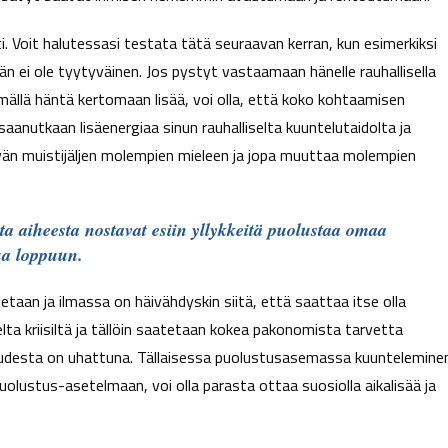
i. Voit halutessasi testata tätä seuraavan kerran, kun esimerkiksi
hän ei ole tyytyväinen. Jos pystyt vastaamaan hänelle rauhallisella
ämällä häntä kertomaan lisää, voi olla, että koko kohtaamisen
anutkaan lisäenergiaa sinun rauhalliselta kuuntelutaidolta ja
vän muistijäljen molempien mieleen ja jopa muuttaa molempien
ta aiheesta nostavat esiin yllykkeitä puolustaa omaa
ua loppuun.
taan ja ilmassa on häivähdyskin siitä, että saattaa itse olla
lta kriisiltä ja tällöin saatetaan kokea pakonomista tarvetta
udesta on uhattuna. Tällaisessa puolustusasemassa kuuntelemine
lustus-asetelmaan, voi olla parasta ottaa suosiolla aikalisää ja