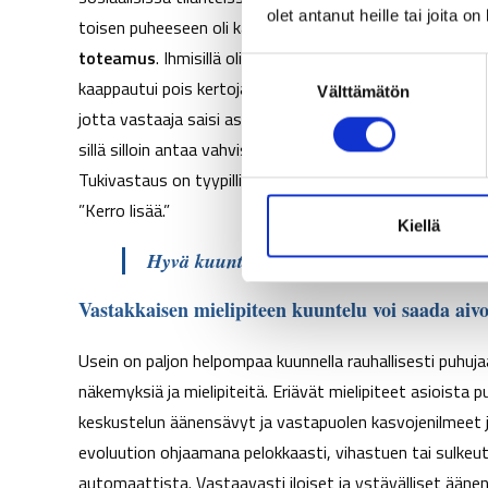
olet antanut heille tai joita o
toisen puheeseen oli kahta lajia. Yleisempi oli
siirtovasta
toteamus
. Ihmisillä oli usein kiire kertoa omasta kok
S
kaappautui pois kertojasta. Pöytäkeskusteluissa harvin
Välttämätön
u
jotta vastaaja saisi asiasta paremman käsityksen. Hyvä 
o
s
sillä silloin antaa vahvistusta ja palautetta kertojalle
t
Tukivastaus on tyypillisimmin toiseen viittaava avoin ky
u
”Kerro lisää.”
m
Kiellä
u
Hyvä kuuntelija on hyvä kyselijä.
k
s
Vastakkaisen mielipiteen kuuntelu voi saada aivot
e
n
Usein on paljon helpompaa kuunnella rauhallisesti puhuj
v
näkemyksiä ja mielipiteitä. Eriävät mielipiteet asioista
a
keskustelun äänensävyt ja vastapuolen kasvojenilmeet ja
l
evoluution ohjaamana pelokkaasti, vihastuen tai sulkeut
i
automaattista. Vastaavasti iloiset ja ystävälliset ää
n