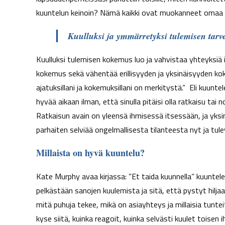
kuuntelun keinoin? Nämä kaikki ovat muokanneet omaa ku
Kuulluksi ja ymmärretyksi tulemisen tarve
Kuulluksi tulemisen kokemus luo ja vahvistaa yhteyksiä i
kokemus sekä vähentää erillisyyden ja yksinäisyyden ko
ajatuksillani ja kokemuksillani on merkitystä.” Eli kuunt
hyvää aikaan ilman, että sinulla pitäisi olla ratkaisu t
Ratkaisun avain on yleensä ihmisessä itsessään, ja yks
parhaiten selviää ongelmallisesta tilanteesta nyt ja tul
Millaista on hyvä kuuntelu?
Kate Murphy avaa kirjassa: ”Et taida kuunnella” kuuntele
pelkästään sanojen kuulemista ja sitä, että pystyt hilja
mitä puhuja tekee, mikä on asiayhteys ja millaisia tunte
kyse siitä, kuinka reagoit, kuinka selvästi kuulet toisen