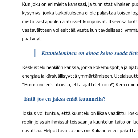
Kun
joku on eri mieltä kanssasi, ja tunnistat vihaisen p
kysymys, jonka tarkoituksena ei ole paljastaa toisen lo
mistä vastapuolen ajatukset kumpuavat. Itseensä luotta
vastaväitteen voi esittää vasta kun täydellisesti ymmä
päätynyt.
Kuunteleminen on ainoa keino saada tiet
Keskustelu henkilön kanssa, jonka kokemuspohja ja aja
energiaa ja kärsivällisyyttä ymmärtämiseen. Utelaisuutta
”Hmm..mielenkiintoista, että ajattelet noin!”, Kerro min
Entä jos en jaksa enää kuunnella?
Joskus voi tuntua, että kuuntelu on liikaa vaadittu. Jos
roolin joissain ihmissuhteissaan ja kuuntelun taito on lu
uuvuttaa. Helpottava totuus on: Kukaan ei voi pakotta