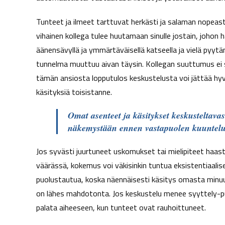
t
Tunteet ja ilmeet tarttuvat herkästi ja salaman nopeast
a
vihainen kollega tulee huutamaan sinulle jostain, johon 
äänensävyllä ja ymmärtäväisellä katseella ja vielä pyyt
tunnelma muuttuu aivan täysin. Kollegan suuttumus ei sa
tämän ansiosta lopputulos keskustelusta voi jättää hy
käsityksiä toisistanne.
Omat asenteet ja käsitykset keskusteltavas
näkemystään ennen vastapuolen kuuntel
Jos syvästi juurtuneet uskomukset tai mielipiteet haaste
väärässä, kokemus voi väkisinkin tuntua eksistentiaalise
puolustautua, koska näennäisesti käsitys omasta minu
on lähes mahdotonta. Jos keskustelu menee syyttely-puo
palata aiheeseen, kun tunteet ovat rauhoittuneet.