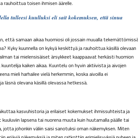
 ja rauhoittua toisen ihmisen äärelle.
ella tulleesi kuulluksi eli sait kokemuksen, että sinua
ilman, että samaan aikaa huomiosi oli jossain muualla tekemättömiss
noa? Kyky kuunnella on kykyä keskittyä ja rauhoittua käsillä olevaan
ailman tai mielensisäiset ärsykkeet kaappaavat herkästi huomion
 kuuntelija kaiken aikaa. Kuuntelu on hyvin aktiivista ja aivojen
na mieli harhailee vielä herkemmin, koska aivoilla ei
ja läsnä olevana käsillä olevassa hetkessä.
kuttaa kasvuhistoria ja erilaiset kokemukset ihmissuhteista ja
 kuuluviin lapsena tai nuorena muuta kuin huutamalla päälle tai
, jotta johonkin väliin saisi sanotuksi oman näkemyksen. Miten
iin eriäviä näkemyksiä ja miten ratkottiin erimielisyyksiä puheen ja