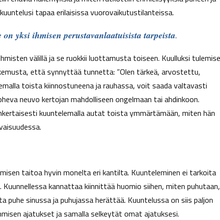
untelusi tapaa erilaisissa vuorovaikutustilanteissa.
 on yksi ihmisen perustavanlaatuisista tarpeista
.
hmisten välillä ja se ruokkii luottamusta toiseen. Kuulluksi tulemis
kemusta, että synnyttää tunnetta: ”Olen tärkeä, arvostettu,
elemalla toista kiinnostuneena ja rauhassa, voit saada valtavasti
ai noheva neuvo kertojan mahdolliseen ongelmaan tai ahdinkoon.
inkertaisesti kuuntelemalla autat toista ymmärtämään, miten hän
evaisuudessa.
misen taitoa hyvin monelta eri kantilta. Kuunteleminen ei tarkoita
a. Kuunnellessa kannattaa kiinnittää huomio siihen, miten puhutaan,
ita puhe sinussa ja puhujassa herättää. Kuuntelussa on siis paljon
 ihmisen ajatukset ja samalla selkeytät omat ajatuksesi.