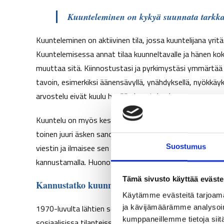
Kuunteleminen on kykyä suunnata tarkkaa
Kuunteleminen on aktiivinen tila, jossa kuuntelijana yri
Kuuntelemisessa annat tilaa kuunneltavalle ja hänen k
muuttaa sitä. Kiinnostustasi ja pyrkimystäsi ymmärtää to
tavoin, esimerkiksi äänensävyllä, ynähdyksellä, nyökkäyk
arvostelu eivät kuulu hyvään kuuntelemiseen.
Kuuntelu on myös keskustelun kuljettamista ja vuorovaik
toinen juuri äsken sanoi. Aktiivinen kuuntelu tapahtuu si
viestin ja ilmaisee sen sanoin tai elein. Se jälkeen kesku
Suostumus
kannustamalla. Huono kuuntelija puolestaan lähinnä od
Tämä sivusto käyttää eväste
Kannustatko kuunneltavaa jatkamaan vai kaappa
Käytämme evästeitä tarjoama
1970-luvulta lähtien sosiologi Charles Derber on ollut 
ja kävijämäärämme analysoim
kumppaneillemme tietoja siitä
sosiaalisissa tilanteissa. Litteroituaan yli sataa epävir