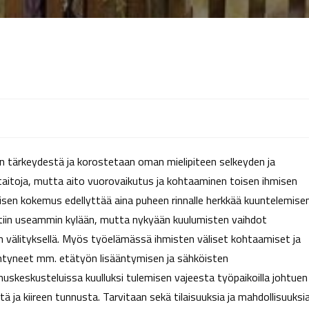
un tärkeydestä ja korostetaan oman mielipiteen selkeyden ja
taitoja, mutta aito vuorovaikutus ja kohtaaminen toisen ihmisen
sen kokemus edellyttää aina puheen rinnalle herkkää kuuntelemise
ettiin useammin kylään, mutta nykyään kuulumisten vaihdot
 välityksellä. Myös työelämässä ihmisten väliset kohtaamiset ja
ntyneet mm. etätyön lisääntymisen ja sähköisten
uskeskusteluissa kuulluksi tulemisen vajeesta työpaikoilla johtuen
ja kiireen tunnusta. Tarvitaan sekä tilaisuuksia ja mahdollisuuksi