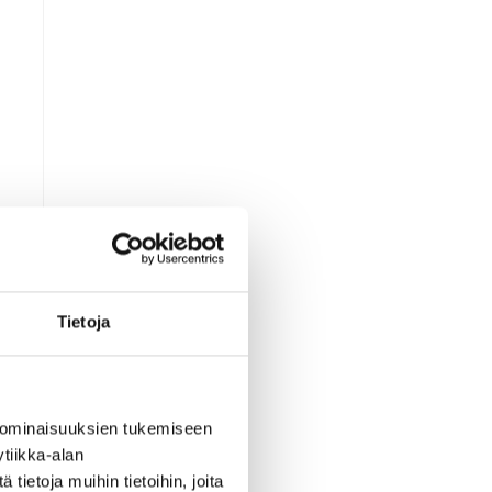
X
,
Tietoja
 ominaisuuksien tukemiseen
a
tiikka-alan
ietoja muihin tietoihin, joita