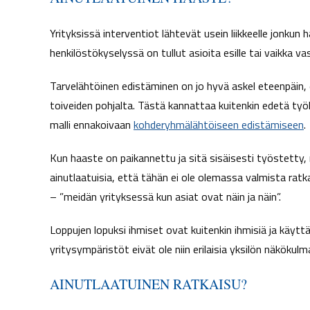
Yrityksissä interventiot lähtevät usein liikkeelle jonkun
henkilöstökyselyssä on tullut asioita esille tai vaikka vas
Tarvelähtöinen edistäminen on jo hyvä askel eteenpäin, e
toiveiden pohjalta. Tästä kannattaa kuitenkin edetä ty
malli ennakoivaan
kohderyhmälähtöiseen edistämiseen
.
Kun haaste on paikannettu ja sitä sisäisesti työstetty, n
ainutlaatuisia, että tähän ei ole olemassa valmista ratka
– ”meidän yrityksessä kun asiat ovat näin ja näin”.
Loppujen lopuksi ihmiset ovat kuitenkin ihmisiä ja käytt
yritysympäristöt eivät ole niin erilaisia yksilön näkök
AINUTLAATUINEN RATKAISU?