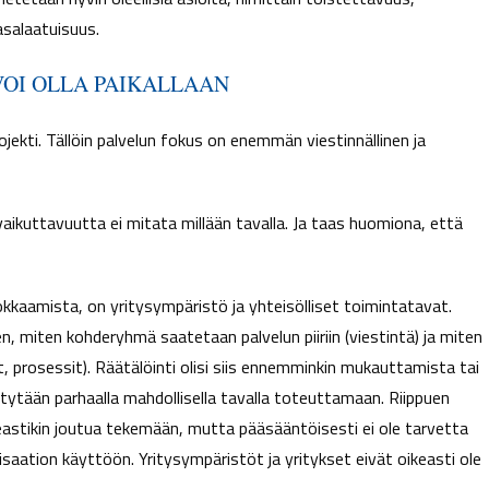
asalaatuisuus.
VOI OLLA PAIKALLAAN
ojekti. Tällöin palvelun fokus on enemmän viestinnällinen ja
aikuttavuutta ei mitata millään tavalla. Ja taas huomiona, että
kaamista, on yritysympäristö ja yhteisölliset toimintatavat.
, miten kohderyhmä saatetaan palvelun piiriin (viestintä) ja miten
t, prosessit). Räätälöinti olisi siis ennemminkin mukauttamista tai
tytään parhaalla mahdollisella tavalla toteuttamaan. Riippuen
keastikin joutua tekemään, mutta pääsääntöisesti ei ole tarvetta
nisaation käyttöön. Yritysympäristöt ja yritykset eivät oikeasti ole