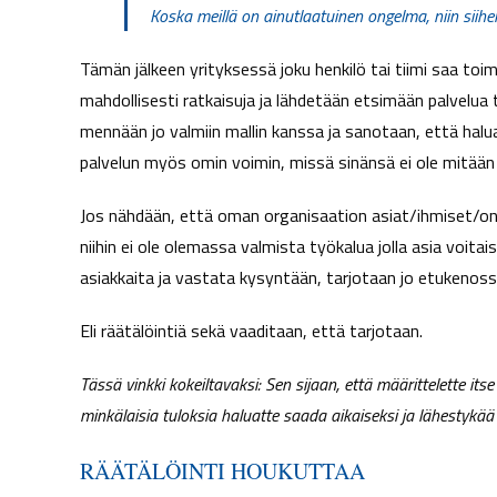
Koska meillä on ainutlaatuinen ongelma, niin siihen
Tämän jälkeen yrityksessä joku henkilö tai tiimi saa to
mahdollisesti ratkaisuja ja lähdetään etsimään palvelua ta
mennään jo valmiin mallin kanssa ja sanotaan, että halua
palvelun myös omin voimin, missä sinänsä ei ole mitään 
Jos nähdään, että oman organisaation asiat/ihmiset/onge
niihin ei ole olemassa valmista työkalua jolla asia voitai
asiakkaita ja vastata kysyntään, tarjotaan jo etukenossa 
Eli räätälöintiä sekä vaaditaan, että tarjotaan.
Tässä vinkki kokeiltavaksi: Sen sijaan, että määrittelette it
minkälaisia tuloksia haluatte saada aikaiseksi ja lähestykää 
RÄÄTÄLÖINTI HOUKUTTAA