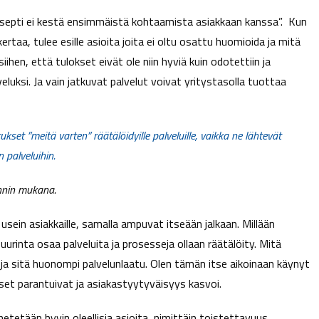
nsepti ei kestä ensimmäistä kohtaamista asiakkaan kanssa”. Kun
aa, tulee esille asioita joita ei oltu osattu huomioida ja mitä
iihen, että tulokset eivät ole niin hyviä kuin odotettiin ja
eluksi. Ja vain jatkuvat palvelut voivat yritystasolla tuottaa
set ”meitä varten” räätälöidyille palveluille, vaikka ne lähtevät
 palveluihin.
innin mukana.
t usein asiakkaille, samalla ampuvat itseään jalkaan. Millään
suurinta osaa palveluita ja prosesseja ollaan räätälöity. Mitä
ja sitä huonompi palvelunlaatu. Olen tämän itse aikoinaan käynyt
okset parantuivat ja asiakastyytyväisyys kasvoi.
netetään hyvin oleellisia asioita, nimittäin toistettavuus,