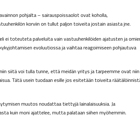
 havainnon pohjalta – sairauspoissaolot ovat koholla,
tuuhenkilön korviin on tullut paljon toiveita jostain asiasta jne.
li ei toteuteta palveluita vain vastuuhenkilöiden ajatusten ja omie
ökykyjohtamisen evoluutiossa ja vaihtaa reagoimiseen pohjautuva
iin siitä voi tulla tunne, että meidän yritys ja tarpeemme ovat niin
isua. Tätä usein tuodaan esille jos esitetään toiveita räätälöinnist
äytymisen muutos noudattaa tiettyjä lainalaisuuksia. Ja
ulmasta kuin moni ajattelee, mutta palataan siihen myöhemmin.