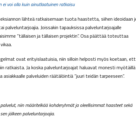
 ei voi olla kuin ainutlaatuinen ratkaisu
imeksiannon lähteä ratkaisemaan tuota haastetta, siihen ideoidaan j
i palveluntarjoajia. Joissakin tapauksissa palveluntarjoajalle
isimme ”tällaisen ja tällaisen projektin”. Osa päättää toteuttaa
vikaa.
lmat ovat erityislaatuisia, niin silloin helposti myös koetaan, et
siin ratkaista. Ja koska palveluntarjoajat haluavat monesti myötäillä
asiakkaalle palveluiden räätälöintiä ”juuri teidän tarpeeseen”.
se palvelut, niin määritelkää kohderyhmät ja oleellisimmat haasteet sekä
sen jälkeen palveluntarjoajia.