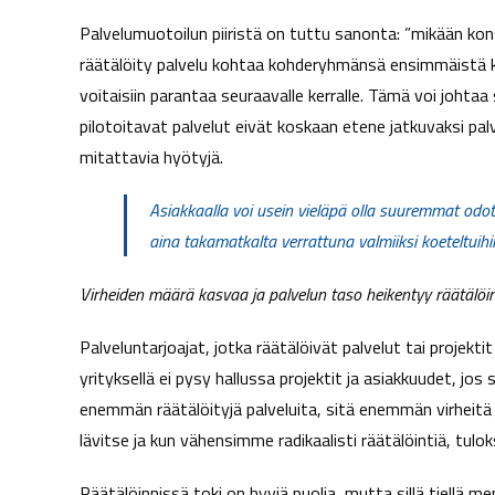
t
Palvelumuotoilun piiristä on tuttu sanonta: ”mikään ko
a
räätälöity palvelu kohtaa kohderyhmänsä ensimmäistä kert
voitaisiin parantaa seuraavalle kerralle. Tämä voi johtaa s
pilotoitavat palvelut eivät koskaan etene jatkuvaksi palv
mitattavia hyötyjä.
Asiakkaalla voi usein vieläpä olla suuremmat odotuk
aina takamatkalta verrattuna valmiiksi koeteltuihin
Virheiden määrä kasvaa ja palvelun taso heikentyy räätälö
Palveluntarjoajat, jotka räätälöivät palvelut tai projekti
yrityksellä ei pysy hallussa projektit ja asiakkuudet, jos 
enemmän räätälöityjä palveluita, sitä enemmän virheitä 
lävitse ja kun vähensimme radikaalisti räätälöintiä, tul
Räätälöinnissä toki on hyviä puolia, mutta sillä tiellä me