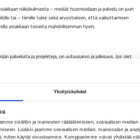
asiakkaan näkökulmasta – meidät huomioidaan ja palvelu on juuri
lölle tai – tiimille tulee sekä arvostuksen, että vaikuttamisen
lvella asiakkaan toiveita mahdollisimman hyvin.
ään palveluita ja projekteja, on uutuusarvo ja julkisuus. Jos olet
a ja julkaista ulospäin. ”Yritys X kehitti uuden _______ palvelun
______ tuloksia.” Tämä kuulostaa paljon paremmalta kuin ”Yritys 
oksia.” Ja useinhan nämä jutut tehdään jo projektin alkuvaiheessa
Yksityiskohdat
mistään.
itä
n aina muutosvalmiudessa eri tasoilla, joten kun melkein mitä
mme sisällön ja mainosten räätälöimiseen, sosiaalisen median
sen kynnyksen yli ja onnistuu muutoksessa. Näillä sattumanvaraisill
iseen. Lisäksi jaamme sosiaalisen median, mainosalan ja analy
, miten käytät sivustoamme. Kumppanimme voivat yhdistää näitä t
nnistuminen, oli se sitten palvelun ansiota tai ei. Tämä on kuitenkin