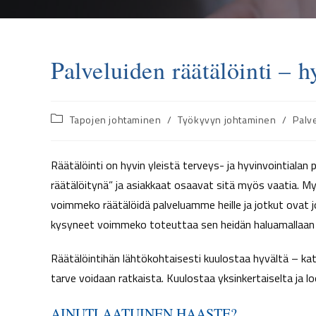
Palveluiden räätälöinti – 
Tapojen johtaminen
/
Työkyvyn johtaminen
/
Palv
Räätälöinti on hyvin yleistä terveys- ja hyvinvointialan p
räätälöitynä” ja asiakkaat osaavat sitä myös vaatia. My
voimmeko räätälöidä palveluamme heille ja jotkut ovat j
kysyneet voimmeko toteuttaa sen heidän haluamallaan 
Räätälöintihän lähtökohtaisesti kuulostaa hyvältä – kats
tarve voidaan ratkaista. Kuulostaa yksinkertaiselta ja l
AINUTLAATUINEN HAASTE?