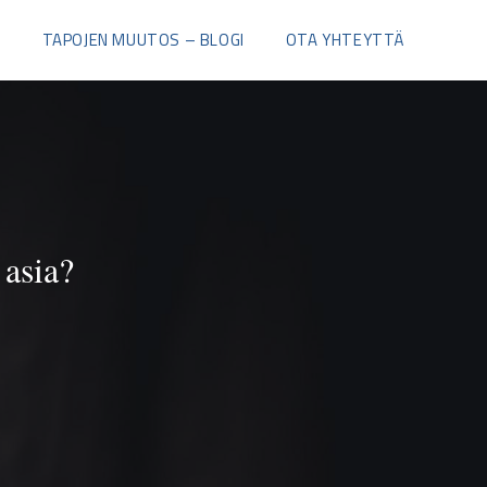
I
TAPOJEN MUUTOS – BLOGI
OTA YHTEYTTÄ
 asia?