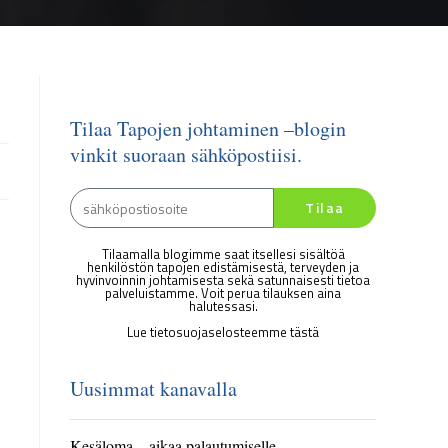
Tilaa Tapojen johtaminen –blogin
vinkit suoraan sähköpostiisi.
Tilaa
Tilaamalla blogimme saat itsellesi sisältöä
henkilöstön tapojen edistämisestä, terveyden ja
hyvinvoinnin johtamisesta sekä satunnaisesti tietoa
palveluistamme. Voit perua tilauksen aina
halutessasi.
Lue tietosuojaselosteemme tästä
Uusimmat kanavalla
Kesäloma – aikaa palautumiselle,