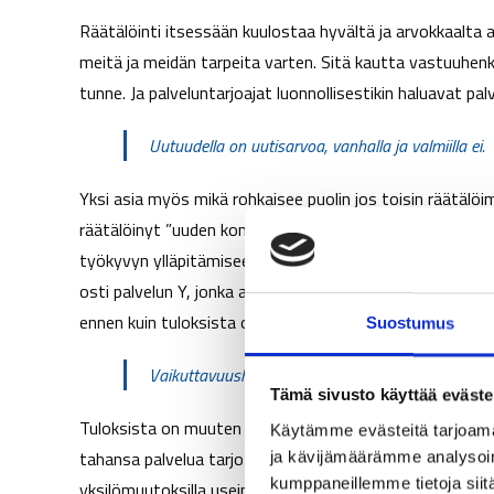
Räätälöinti itsessään kuulostaa hyvältä ja arvokkaalta 
meitä ja meidän tarpeita varten. Sitä kautta vastuuhenki
tunne. Ja palveluntarjoajat luonnollisestikin haluavat pa
Uutuudella on uutisarvoa, vanhalla ja valmiilla ei.
Yksi asia myös mikä rohkaisee puolin jos toisin räätälöim
räätälöinyt ”uuden konseptin”, niin siitä voi tehdä juttu
työkyvyn ylläpitämiseen, jonka avulla saavutettiin __
osti palvelun Y, jonka avulla saavutettiin ________ tul
ennen kuin tuloksista on vielä tietoakaan.
Suostumus
Vaikuttavuusharha: Aina joku muuttaa käyttäyty
Tämä sivusto käyttää eväste
Tuloksista on muuten hyvä huomioida, että henkilöstö o
Käytämme evästeitä tarjoama
tahansa palvelua tarjotaan, niin aina joku astuu tekemi
ja kävijämäärämme analysoim
kumppaneillemme tietoja siitä
yksilömuutoksilla usein kuitenkin perustellaan palvelun o