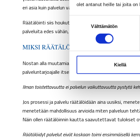
olet antanut heille tai joita o
eri asia kuin palvelun vaikuttavuus yritystasolla.
S
Räätälöinti siis houkuttaa monesta näkökulmasta ja väit
Välttämätön
u
palveluita edes vähän, vaikka se ei aina olisi edes tarpeel
o
s
MIKSI RÄÄTÄLÖINTI EI VÄLTTÄMÄTTÄ 
t
u
Nostan alla muutamia kohtia minkä vuoksi mielestäni räät
m
Kiellä
palveluntarjoajalle itselleen.
u
k
Ilman toistettavuutta ei palvelun vaikuttavuutta pystytä k
s
e
Jos prosessi ja palvelu räätälöidään aina uusiksi, mene
n
v
menetetään mahdollisuus arvioida miten palveluun tehtäv
a
Näin ollen räätälöinnin kautta saavutettavat tulokse
l
i
Räätälöidyt palvelut eivät koskaan toimi ensimmäisellä kerrall
n