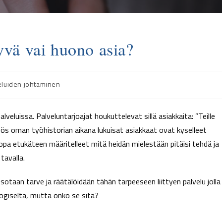
hyvä vai huono asia?
eluiden johtaminen
alveluissa. Palveluntarjoajat houkuttelevat sillä asiakkaita: ”Teille
ös oman työhistorian aikana lukuisat asiakkaat ovat kyselleet
opa etukäteen määritelleet mitä heidän mielestään pitäisi tehdä ja
tavalla.
otaan tarve ja räätälöidään tähän tarpeeseen liittyen palvelu jolla
oogiselta, mutta onko se sitä?