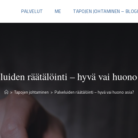
PALVELUT
ME
TAPOJEN JOHTAMINEN – BLOG
luiden räätälöinti – hyvä vai huono
>
Tapojen johtaminen
>
Palveluiden räätälöinti – hyvä vai huono asia?