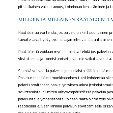
pitkäaikainen vaikuttavuus, toiminnan kehittäminen ja t
MILLOIN JA MILLAINEN RÄÄTÄLÖINTI 
Räätälöintiä voi tehdä, jos palvelu on kertaluonteinen pr
tavoiteltava hyöty työnantajamielikuvan parantaminen.
Räätälöintiä voidaan myös huoletta tehdä jos palvelun v
yksilötarinat ja -onnistumiset eivät ole vaikuttavuutta.
Se mikä voi vaatia palvelun jonkunlaista
räätälöintiä
muok
Palvelun
räätälöinti
muokkaaminen tulisi kohdentaa siihen
palvelu sovitetaan osaksi yrityksen arkea (toimintamalli
sovittamista, eli miten yritysympäristössä palvelua pys
palvelusta ja ympäristöstä voidaan räätälöintiä toki oi
räätälöinnille, vaan lähinnä palvelun sovittamiselle orga