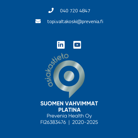
040 720 4847
topi.valtakoski@prevenia.fi