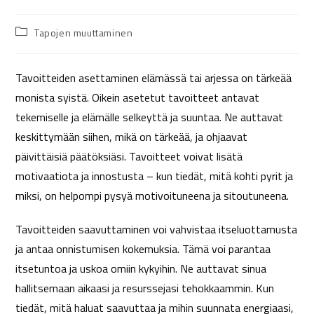
Tapojen muuttaminen
Tavoitteiden asettaminen elämässä tai arjessa on tärkeää
monista syistä. Oikein asetetut tavoitteet antavat
tekemiselle ja elämälle selkeyttä ja suuntaa. Ne auttavat
keskittymään siihen, mikä on tärkeää, ja ohjaavat
päivittäisiä päätöksiäsi. Tavoitteet voivat lisätä
motivaatiota ja innostusta – kun tiedät, mitä kohti pyrit ja
miksi, on helpompi pysyä motivoituneena ja sitoutuneena.
Tavoitteiden saavuttaminen voi vahvistaa itseluottamusta
ja antaa onnistumisen kokemuksia. Tämä voi parantaa
itsetuntoa ja uskoa omiin kykyihin. Ne auttavat sinua
hallitsemaan aikaasi ja resurssejasi tehokkaammin. Kun
tiedät, mitä haluat saavuttaa ja mihin suunnata energiaasi,