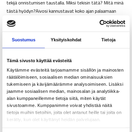
tekijä onnistumisen taustalla. Miksi tekisin tätä? Mitä minä
tästä hyödyn?Aivosi kannustavat koko ajan palaamaan
vanhaan tapaan. Ehkä se on pieni asia, kuten vaikka sohvalla
makaaminen ulkoilun sijaan. Tai koko päivä koneen ääressä
istuen tehtävä työ lyhyiden taukojen, jaloittelun tai seisten
Suostumus
Yksityiskohdat
Tietoja
tehtävän työn sijaan. Tai isompi arkeen vaikuttava tekijä,
kuten omien toimintatapojen ja ajatusmallien tarkastelu
kriittisesti esimerkiksi parisuhteen ja kommunikaation
Tämä sivusto käyttää evästeitä
parantamiseksi.
Käytämme evästeitä tarjoamamme sisällön ja mainosten
räätälöimiseen, sosiaalisen median ominaisuuksien
Heikkona hetkenä, arjen kiireiden ja stressin
tukemiseen ja kävijämäärämme analysoimiseen. Lisäksi
keskellä, voimavarat muutokselle ja tavoitteen
jaamme sosiaalisen median, mainosalan ja analytiikka-
saavuttamiselle voivat olla vähissä.
alan kumppaneillemme tietoja siitä, miten käytät
sivustoamme. Kumppanimme voivat yhdistää näitä
Muutoksen arkiset teot, uudet tavat, ”unohtuvat”, koska
tietoja muihin tietoihin, joita olet antanut heille tai joita on
aivosi eivät pysty käsittelemään suurta kuormaa ja monia
kerätty, kun olet käyttänyt heidän palvelujaan.
asioita kerrallaan. Siksi ne palaavat