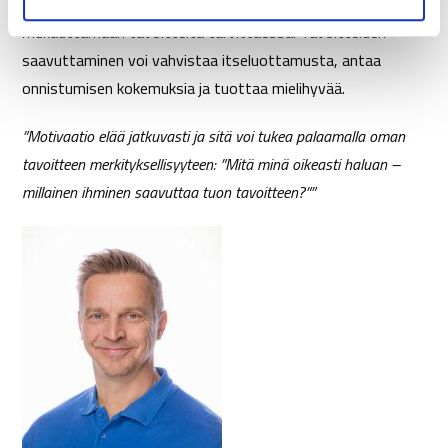
odottamattomia asioita, joten on tärkeää myös olla valmis
mukauttamaan tavoitteita tarvittaessa. Tavoitteiden
saavuttaminen voi vahvistaa itseluottamusta, antaa
onnistumisen kokemuksia ja tuottaa mielihyvää.
”Motivaatio elää jatkuvasti ja sitä voi tukea palaamalla oman
tavoitteen merkityksellisyyteen: ”Mitä minä oikeasti haluan –
millainen ihminen saavuttaa tuon tavoitteen?””