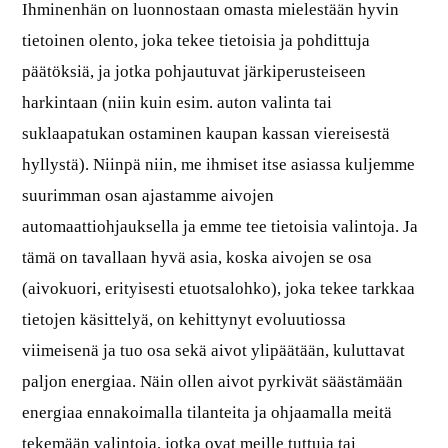
Ihminenhän on luonnostaan omasta mielestään hyvin
tietoinen olento, joka tekee tietoisia ja pohdittuja
päätöksiä, ja jotka pohjautuvat järkiperusteiseen
harkintaan (niin kuin esim. auton valinta tai
suklaapatukan ostaminen kaupan kassan viereisestä
hyllystä). Niinpä niin, me ihmiset itse asiassa kuljemme
suurimman osan ajastamme aivojen
automaattiohjauksella ja emme tee tietoisia valintoja. Ja
tämä on tavallaan hyvä asia, koska aivojen se osa
(aivokuori, erityisesti etuotsalohko), joka tekee tarkkaa
tietojen käsittelyä, on kehittynyt evoluutiossa
viimeisenä ja tuo osa sekä aivot ylipäätään, kuluttavat
paljon energiaa. Näin ollen aivot pyrkivät säästämään
energiaa ennakoimalla tilanteita ja ohjaamalla meitä
tekemään valintoja, jotka ovat meille tuttuja tai