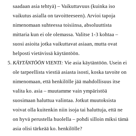
saadaan asia tehtyä) – Vaikuttavuus (kuinka iso
vaikutus asialla on tavoitteeseen). Arvioi tapoja
nimenomaan suhteessa toisiinsa, absoluuttista
mittaria kun ei ole olemassa. Valitse 1-3 kohtaa –
suosi asioita jotka vaikuttavat asiaan, mutta ovat
helposti vietävissä käytäntöön.
KÄYTÄNTÖÖN VIENTI:
Vie asia käytäntöön. Usein ei
ole tarpeellista viestiä asiasta isosti, koska tavoite on
nimenomaan, että henkilölle jää mahdollisuus itse
valita ko. asia – muutamme vain ympäristöä
suosimaan haluttua valintaa. Jotkut muutoksista
voivat olla kuitenkin niin isoja tai haluttuja, että ne
on hyvä perustella huolella – pohdi silloin miksi tämä
asia olisi tärkeää ko. henkilölle?