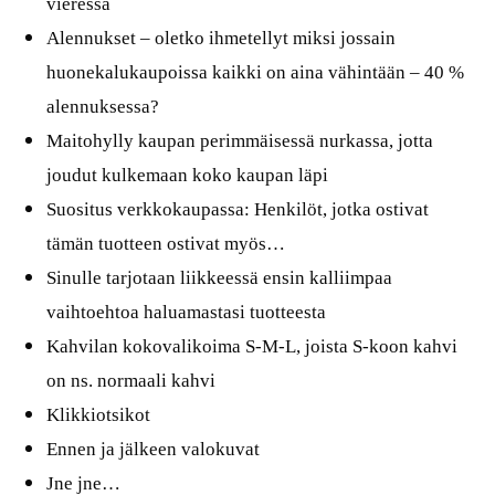
vieressä
Alennukset – oletko ihmetellyt miksi jossain
huonekalukaupoissa kaikki on aina vähintään – 40 %
alennuksessa?
Maitohylly kaupan perimmäisessä nurkassa, jotta
joudut kulkemaan koko kaupan läpi
Suositus verkkokaupassa: Henkilöt, jotka ostivat
tämän tuotteen ostivat myös…
Sinulle tarjotaan liikkeessä ensin kalliimpaa
vaihtoehtoa haluamastasi tuotteesta
Kahvilan kokovalikoima S-M-L, joista S-koon kahvi
on ns. normaali kahvi
Klikkiotsikot
Ennen ja jälkeen valokuvat
Jne jne…