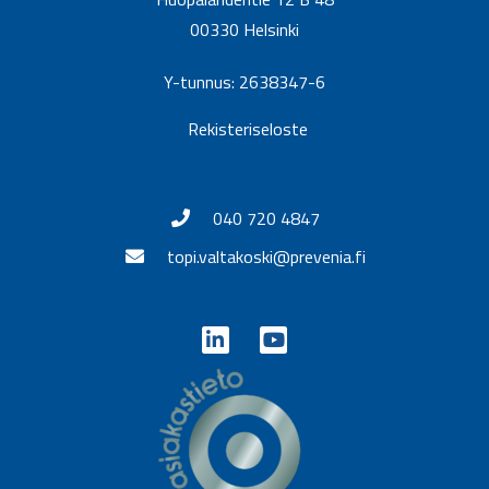
00330 Helsinki
Y-tunnus: 2638347-6
Rekisteriseloste
040 720 4847
topi.valtakoski@prevenia.fi