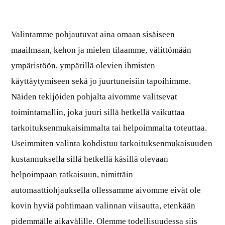
Valintamme pohjautuvat aina omaan sisäiseen
maailmaan, kehon ja mielen tilaamme, välittömään
ympäristöön, ympärillä olevien ihmisten
käyttäytymiseen sekä jo juurtuneisiin tapoihimme.
Näiden tekijöiden pohjalta aivomme valitsevat
toimintamallin, joka juuri sillä hetkellä vaikuttaa
tarkoituksenmukaisimmalta tai helpoimmalta toteuttaa.
Useimmiten valinta kohdistuu tarkoituksenmukaisuuden
kustannuksella sillä hetkellä käsillä olevaan
helpoimpaan ratkaisuun, nimittäin
automaattiohjauksella ollessamme aivomme eivät ole
kovin hyviä pohtimaan valinnan viisautta, etenkään
pidemmälle aikavälille. Olemme todellisuudessa siis