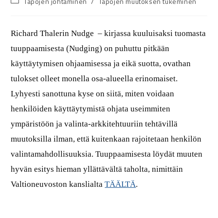
Tapojen johtaminen
/
Tapojen muutoksen tukeminen
Richard Thalerin Nudge – kirjassa kuuluisaksi tuomasta
tuuppaamisesta (Nudging) on puhuttu pitkään
käyttäytymisen ohjaamisessa ja eikä suotta, ovathan
tulokset olleet monella osa-alueella erinomaiset.
Lyhyesti sanottuna kyse on siitä, miten voidaan
henkilöiden käyttäytymistä ohjata useimmiten
ympäristöön ja valinta-arkkitehtuuriin tehtävillä
muutoksilla ilman, että kuitenkaan rajoitetaan henkilön
valintamahdollisuuksia. Tuuppaamisesta löydät muuten
hyvän esitys hieman yllättävältä taholta, nimittäin
Valtioneuvoston kanslialta
TÄÄLTÄ
.