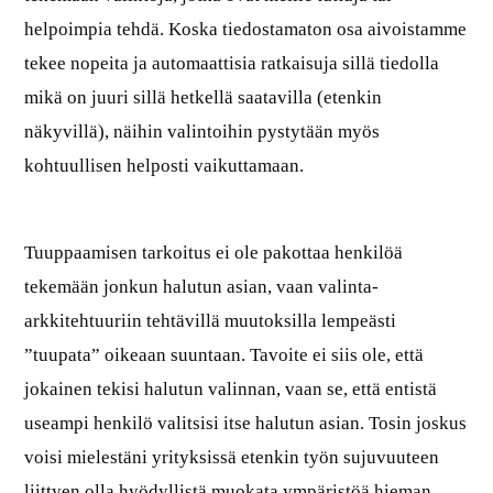
helpoimpia tehdä. Koska tiedostamaton osa aivoistamme
tekee nopeita ja automaattisia ratkaisuja sillä tiedolla
mikä on juuri sillä hetkellä saatavilla (etenkin
näkyvillä), näihin valintoihin pystytään myös
kohtuullisen helposti vaikuttamaan.
Tuuppaamisen tarkoitus ei ole pakottaa henkilöä
tekemään jonkun halutun asian, vaan valinta-
arkkitehtuuriin tehtävillä muutoksilla lempeästi
”tuupata” oikeaan suuntaan. Tavoite ei siis ole, että
jokainen tekisi halutun valinnan, vaan se, että entistä
useampi henkilö valitsisi itse halutun asian. Tosin joskus
voisi mielestäni yrityksissä etenkin työn sujuvuuteen
liittyen olla hyödyllistä muokata ympäristöä hieman