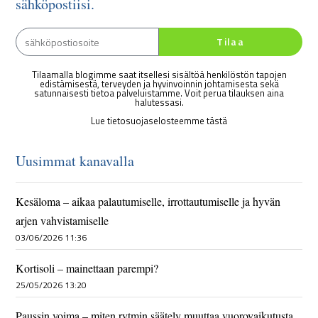
sähköpostiisi.
Tilaa
Tilaamalla blogimme saat itsellesi sisältöä henkilöstön tapojen
edistämisestä, terveyden ja hyvinvoinnin johtamisesta sekä
satunnaisesti tietoa palveluistamme. Voit perua tilauksen aina
halutessasi.
Lue tietosuojaselosteemme tästä
Uusimmat kanavalla
Kesäloma – aikaa palautumiselle, irrottautumiselle ja hyvän
arjen vahvistamiselle
03/06/2026 11:36
Kortisoli – mainettaan parempi?
25/05/2026 13:20
Paussin voima – miten rytmin säätely muuttaa vuorovaikutusta