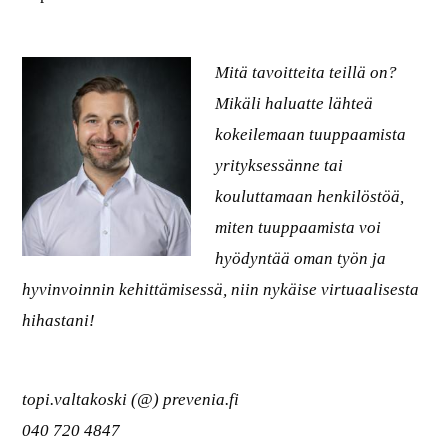
Mitä tavoitteita teillä on?
Mikäli haluatte lähteä
kokeilemaan tuuppaamista
yrityksessänne tai
kouluttamaan henkilöstöä,
miten tuuppaamista voi
hyödyntää oman työn ja
hyvinvoinnin kehittämisessä, niin nykäise virtuaalisesta
hihastani!
topi.valtakoski (@) prevenia.fi
040 720 4847