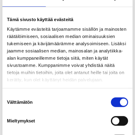
TUUPPAAMISEN ETIIKKA JA HUOMIOITA
Tämä sivusto käyttää evästeitä
Sen lisäksi, että tuuppaamisella voidaan edistää
Käytämme evästeitä tarjoamamme sisällön ja mainosten
henkilöstön hyvinvointia ja työn sujuvuutta, on myös
räätälöimiseen, sosiaalisen median ominaisuuksien
ymmärrettävä asian pimeä puoli. Nimittäin, koska
tukemiseen ja kävijämäärämme analysoimiseen. Lisäksi
olemme niin alttiita vaikutuksille, pystytään meitä
jaamme sosiaalisen median, mainosalan ja analytiikka-
alan kumppaneillemme tietoja siitä, miten käytät
helposti manipuloimaan myös asioihin mitkä eivät ole
sivustoamme. Kumppanimme voivat yhdistää näitä
meille suotuisia. Yhtälailla samoilla keinoin, millä
tietoja muihin tietoihin, joita olet antanut heille tai joita on
saamme tuupattua empivän henkilön ilmoittautumaan
kerätty, kun olet käyttänyt heidän palvelujaan.
hyvinvointihankkeeseen, voimme saada myös uupuneen
henkilön osallistumaan mukaan vielä yhteen projektiin.
S
Välttämätön
u
o
s
Huomionarvoista on myös se, että raja positiivisen
Mieltymykset
t
tuuppaamisen ja tietoisen manipuloinnin välillä on
u