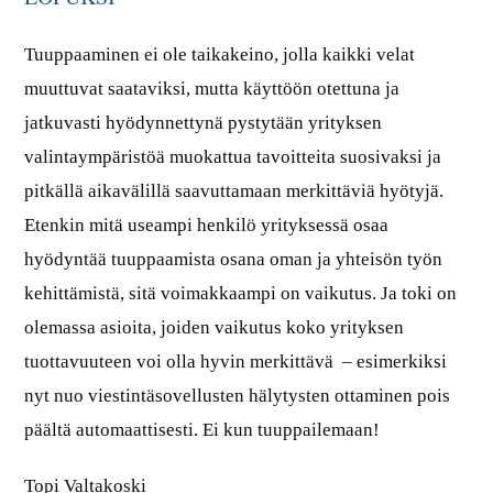
Tuuppaaminen ei ole taikakeino, jolla kaikki velat
muuttuvat saataviksi, mutta käyttöön otettuna ja
jatkuvasti hyödynnettynä pystytään yrityksen
valintaympäristöä muokattua tavoitteita suosivaksi ja
pitkällä aikavälillä saavuttamaan merkittäviä hyötyjä.
Etenkin mitä useampi henkilö yrityksessä osaa
hyödyntää tuuppaamista osana oman ja yhteisön työn
kehittämistä, sitä voimakkaampi on vaikutus. Ja toki on
olemassa asioita, joiden vaikutus koko yrityksen
tuottavuuteen voi olla hyvin merkittävä – esimerkiksi
nyt nuo viestintäsovellusten hälytysten ottaminen pois
päältä automaattisesti. Ei kun tuuppailemaan!
Topi Valtakoski