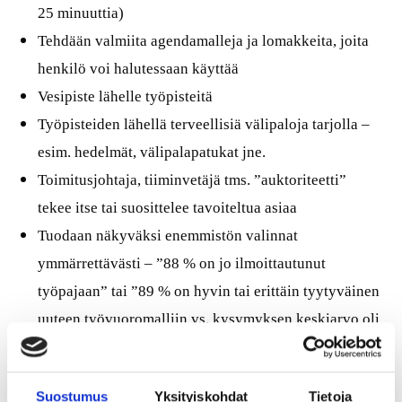
25 minuuttia)
Tehdään valmiita agendamalleja ja lomakkeita, joita
henkilö voi halutessaan käyttää
Vesipiste lähelle työpisteitä
Työpisteiden lähellä terveellisiä välipaloja tarjolla –
esim. hedelmät, välipalapatukat jne.
Toimitusjohtaja, tiiminvetäjä tms. ”auktoriteetti”
tekee itse tai suosittelee tavoiteltua asiaa
Tuodaan näkyväksi enemmistön valinnat
ymmärrettävästi – ”88 % on jo ilmoittautunut
työpajaan” tai ”89 % on hyvin tai erittäin tyytyväinen
uuteen työvuoromalliin vs. kysymyksen keskiarvo oli
4,1/5).
Suostumus
Yksityiskohdat
Tietoja