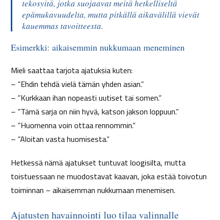
tekosyitä, jotka suojaavat meitä hetkelliseltä
epämukavuudelta, mutta pitkällä aikavälillä vievät
kauemmas tavoitteesta.
Esimerkki: aikaisemmin nukkumaan meneminen
Mieli saattaa tarjota ajatuksia kuten:
– ”Ehdin tehdä vielä tämän yhden asian.”
– ”Kurkkaan ihan nopeasti uutiset tai somen.”
– ”Tämä sarja on niin hyvä, katson jakson loppuun.”
– ”Huomenna voin ottaa rennommin.”
– ”Aloitan vasta huomisesta.”
Hetkessä nämä ajatukset tuntuvat loogisilta, mutta
toistuessaan ne muodostavat kaavan, joka estää toivotun
toiminnan – aikaisemman nukkumaan menemisen.
Ajatusten havainnointi luo tilaa valinnalle