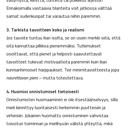
väsymystä, kiirettä, tunteita tai poikkeus arjessa?
Ennakoimalla vastaavia tilanteita voit jatkossa välttää
samat sudenkuopat tai varautua niihin paremmin.
3. Tarkista tavoitteen koko ja realismi
Jos tavoite tuntuu liian isolta, se on usein merkki siitä, että
sitä kannattaa pilkkoa pienemmäksi. Tutkimukset
osoittavat, että pienet ja helposti saavutettavat
tavoitteet tukevat motivaatiota paremmin kuin liian
kunnianhimoiset harppaukset. Tee minimitavoitteesta jopa
naurettavan pieni
– mutta toteutettava.
4. Huomioi onnistumiset tietoisesti
Onnistumisten huomaaminen ei ole itsestäänselvyys, sillä
mieli kiinnittyy luontaisesti herkemmin puutteisiin ja
virheisiin. Jokainen huomattu onnistuminen vahvistaa
toivotun toiminnan ja mielihyvän välistä yhteyttä, mikä