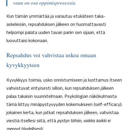
vaan on osa oppimisprosessia.
Kun tämän ymmärtää ja varautuu etukäteen taka-
askeleisiin, repsahduksen jälkeen on huomattavasti
helpompi palata uuden tavan pariin sen sijaan, että
luovuttaisi kokonaan.
Repsahdus voi vahvistaa uskoa omaan
kyvykkyyteen
Kyvykkyys toimia, usko onnistumiseen ja luottamus itseen
vahvistuvat erityisesti silloin, kun repsahduksen jälkeen
palaa takaisin suunnitelmaan. Psykologian näkökulmasta
tämä liittyy minäpystyvyyden kokemukseen (self-efficacy):
jokainen kerta, kun jatkat repsahduksen jälkeen, vahvistaa
viestiä itsellesi siitä, että
pystyn tähän, vaikka kaikki ei
mennyt täydellisesti
.