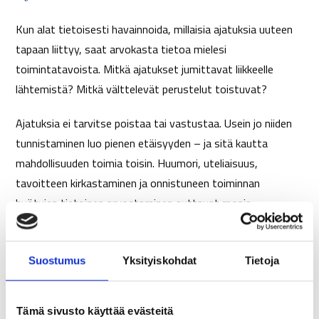
Kun alat tietoisesti havainnoida, millaisia ajatuksia uuteen
tapaan liittyy, saat arvokasta tietoa mielesi
toimintatavoista. Mitkä ajatukset jumittavat liikkeelle
lähtemistä? Mitkä välttelevät perustelut toistuvat?
Ajatuksia ei tarvitse poistaa tai vastustaa. Usein jo niiden
tunnistaminen luo pienen etäisyyden – ja sitä kautta
mahdollisuuden toimia toisin. Huumori, uteliaisuus,
tavoitteen kirkastaminen ja onnistuneen toiminnan
hyötyjen tietoinen arvostaminen auttavat monia
ryhtymään toimeen silloinkin, kun mieli yrittää vetää
toiseen suuntaan.
Suostumus
Yksityiskohdat
Tietoja
Self-nudging – opi tuuppaamaan itseäsi oikeaan
suuntaan
Tämä sivusto käyttää evästeitä