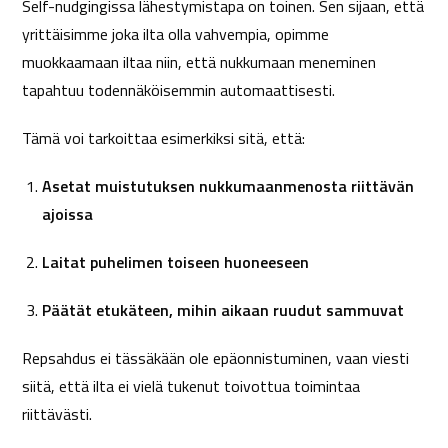
Self-nudgingissa lähestymistapa on toinen. Sen sijaan, että
yrittäisimme joka ilta olla vahvempia, opimme
muokkaamaan iltaa niin, että nukkumaan meneminen
tapahtuu todennäköisemmin automaattisesti.
Tämä voi tarkoittaa esimerkiksi sitä, että:
Asetat muistutuksen nukkumaanmenosta riittävän
ajoissa
Laitat puhelimen toiseen huoneeseen
Päätät etukäteen, mihin aikaan ruudut sammuvat
Repsahdus ei tässäkään ole epäonnistuminen, vaan viesti
siitä, että ilta ei vielä tukenut toivottua toimintaa
riittävästi.