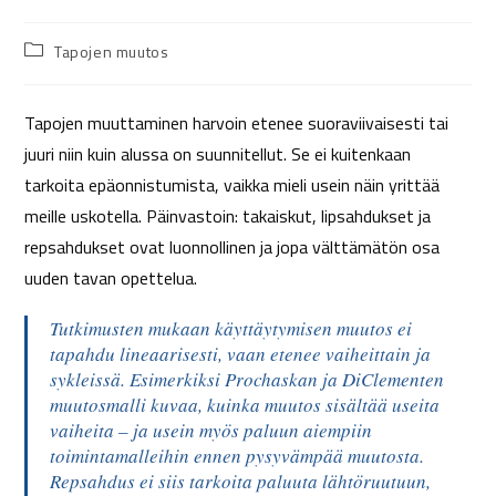
Tapojen muutos
Tapojen muuttaminen harvoin etenee suoraviivaisesti tai
juuri niin kuin alussa on suunnitellut. Se ei kuitenkaan
tarkoita epäonnistumista, vaikka mieli usein näin yrittää
meille uskotella. Päinvastoin: takaiskut, lipsahdukset ja
repsahdukset ovat luonnollinen ja jopa välttämätön osa
uuden tavan opettelua.
Tutkimusten mukaan käyttäytymisen muutos ei
tapahdu lineaarisesti, vaan etenee vaiheittain ja
sykleissä. Esimerkiksi Prochaskan ja DiClementen
muutosmalli kuvaa, kuinka muutos sisältää useita
vaiheita – ja usein myös paluun aiempiin
toimintamalleihin ennen pysyvämpää muutosta.
Repsahdus ei siis tarkoita paluuta lähtöruutuun,