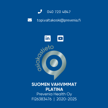
040 720 4847
topi.valtakoski@prevenia.fi