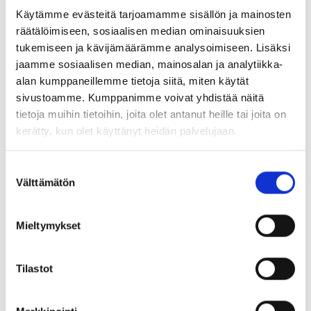
Käytämme evästeitä tarjoamamme sisällön ja mainosten
Nudging eli tuuppaus on ollut suosittu keino terveyden
räätälöimiseen, sosiaalisen median ominaisuuksien
edistämisessä jo pitkään. Sen ideana on muokata
tukemiseen ja kävijämäärämme analysoimiseen. Lisäksi
ympäristöä niin, että toivottu valinta on helpoin tai
jaamme sosiaalisen median, mainosalan ja analytiikka-
houkuttelevin vaihtoehto. Nudgingiin on kuitenkin
alan kumppaneillemme tietoja siitä, miten käytät
kohdistunut myös kritiikkiä: se voi ohjata käyttäytymistä
sivustoamme. Kumppanimme voivat yhdistää näitä
tietoja muihin tietoihin, joita olet antanut heille tai joita on
ilman, että yksilö varsinaisesti oppii tai vahvistuu toimijana.
kerätty, kun olet käyttänyt heidän palvelujaan.
Self-nudging edustaa uudempaa suuntausta, jossa huomio
siirtyy ulkopuolisesta ohjauksesta yksilön omaan
S
Välttämätön
u
toimijuuteen.
Tavoitteena on oppia tunnistamaan omat
o
käyttäytymismallit ja muokata tietoisesti omaa
s
Mieltymykset
valinta-arkkitehtuuria niin, että arki tukee toivottua
t
toimintaa.
u
m
Tilastot
Self-nudging sopii erityisen hyvin tapojen muuttamiseen,
u
koska se ei perustu täydellisyyteen tai jatkuvaan itsensä
k