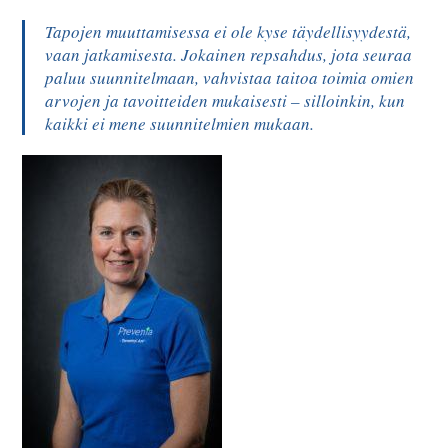
Tapojen muuttamisessa ei ole kyse täydellisyydestä,
vaan jatkamisesta. Jokainen repsahdus, jota seuraa
paluu suunnitelmaan, vahvistaa taitoa toimia omien
arvojen ja tavoitteiden mukaisesti – silloinkin, kun
kaikki ei mene suunnitelmien mukaan.