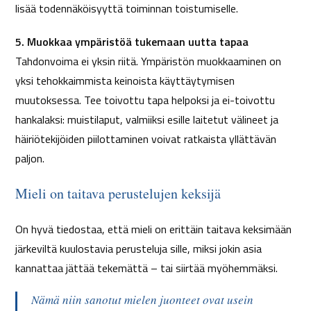
lisää todennäköisyyttä toiminnan toistumiselle.
5. Muokkaa ympäristöä tukemaan uutta tapaa
Tahdonvoima ei yksin riitä. Ympäristön muokkaaminen on
yksi tehokkaimmista keinoista käyttäytymisen
muutoksessa. Tee toivottu tapa helpoksi ja ei-toivottu
hankalaksi: muistilaput, valmiiksi esille laitetut välineet ja
häiriötekijöiden piilottaminen voivat ratkaista yllättävän
paljon.
Mieli on taitava perustelujen keksijä
On hyvä tiedostaa, että mieli on erittäin taitava keksimään
järkeviltä kuulostavia perusteluja sille, miksi jokin asia
kannattaa jättää tekemättä – tai siirtää myöhemmäksi.
Nämä niin sanotut
mielen juonteet
ovat usein