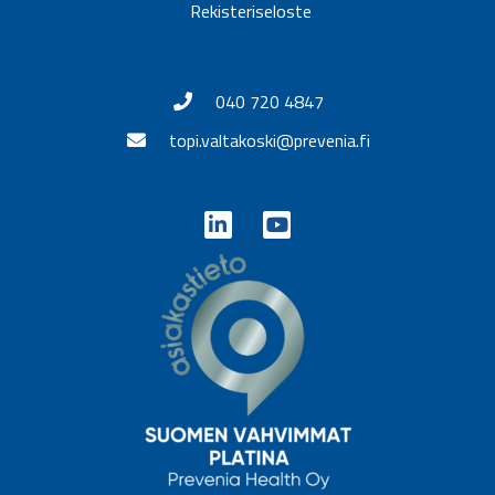
Rekisteriseloste
040 720 4847
topi.valtakoski@prevenia.fi