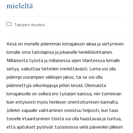
mieleltä
Tapojen muutos
Kesä on monelle pidemmän lomajakson aikaa ja siirtyminen
lomalle oma taitolajinsa ja jokaiselle henkilökohtainen.
Millaisesta työstä ja millaisessa arjen tilanteessa lomalle
siirtyy, vaikuttaa tietenkin merkittävästi. Loma voi olla
pidempi useampien viikkojen jakso, tai se voi olla
pidennettyjä viikonloppuja pitkin kesää. Olennaista
lomajaksolle on selkeä ero työarjen kanssa, niin toiminnan
kuin erityisesti myös henkisen orientoitumisen kannalta.
Jollekin vapaalle vaihtaminen onnistuu helposti, kun taas
toiselle irtaantuminen töistä voi olla haastavaa ja tuntua,
että ajatukset pyörivät työasioissa vielä päivienkin jälkeen