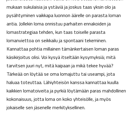
mukaan sukulaisia ja ystäviä ja joskus taas yksin olo ja
pysähtyminen vaikkapa luonnon äärelle on parasta loman
antia. Jollekin loma onnistuu parhaiten ennakoiden ja
lomastrategiaa tehden, kun taas toiselle parasta
lomanviettoa on seikkailu ja spontaani tekeminen.
Kannattaa pohtia millainen tämänkertaisen loman paras
käsikirjoitus olisi. Voi kysyä itseltään kysymyksiä; mitä
tarvitsen juuri nyt, mitä kaipaan ja mikä tekee hyvää?
Tärkeää on löytää se oma lomajuttu tai useampi, jota
haluaa toteuttaa. Lähiyhteisön kanssa kannattaa kuulla
kaikkien lomatoiveita ja pyrkiä löytämään paras mahdollinen
kokonaisuus, jotta loma on koko yhteisölle, ja myös
jokaiselle sen jäsenelle merkityksellinen.