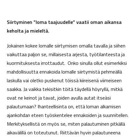
Siirtyminen ”loma taajuudelle” vaatii oman aikansa
keholta ja mieleltä.
Jokainen kokee lomalle siirtymisen omalla tavalla ja siihen
vaikuttaa paljon se, millaisesta arjesta, työtilanteesta ja
kuormituksesta irrottaudut. Onko sinulla ollut esimerkiksi
mahdollisuutta ennakoida lomalle siirtymistä pehmeällä
laskulla vai oletko puskenut töissä kiireisenä viimeiseen
saakka. Ja vaikka tekisitkin töitä täydellä höyryllä, mitkä
ovat ne keinot ja tavat, joiden avulla autat itseäsi
palautumaan? Ihanteellisinta on, että loman alkamisen
ajankohdan eteen työskentelee ennakoiden ja suunnitellen.
Merkityksellistä on myös se, miten palautuminen pitkällä
aikavälillä on toteutunut. Riittävän hyvin palautuneena