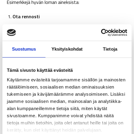
Esimerkkejä hyvän loman aineksista:
Ota rennosti
Nauti lomasta päivä kerrallaan ja varaa jokaiseen päivään
rauhoittumisen aikaa itsellesi.
Suostumus
Yksityiskohdat
Tietoja
Ole joustava ja varaudu muutoksiin lomallakin
On hyvä muistaa myös se, että elämä voi tuoda eteesi
Tämä sivusto käyttää evästeitä
haasteita myös lomalla ja asiat eivät hyvästä
Käytämme evästeitä tarjoamamme sisällön ja mainosten
suunnitelmasta huolimatta menekään ennakoidusti. Älä siis
räätälöimiseen, sosiaalisen median ominaisuuksien
tukeudu lomasuunnitelmiin liian tiukasti, joustavalla
tukemiseen ja kävijämäärämme analysoimiseen. Lisäksi
asenteella nautit lomasta enemmän.
jaamme sosiaalisen median, mainosalan ja analytiikka-
alan kumppaneillemme tietoja siitä, miten käytät
Tunnista vireystasosi ja nuku riittävästi
sivustoamme. Kumppanimme voivat yhdistää näitä
tietoja muihin tietoihin, joita olet antanut heille tai joita on
Toteuta lomalla mahdollisimman säännöllistä unirytmiä ja
kerätty, kun olet käyttänyt heidän palvelujaan.