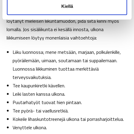
t
Kiellä
a
Lomalla ei kannata pitää lomaa liikkumisesta. Jos olet
löytänyt mieleisen liikuntamuodon, pidä siitä kiinni myös
lomalla. Jos sisäliikunta ei kesällä innosta, ulkona
liikkumiseen löytyy monenlaisia vaihtoehtoja:
Liiku luonnossa; mene metsään, marjaan, polkulenkille,
pyöräilemään, uimaan, soutamaan tai suppailemaan.
Luonnossa liikkuminen tuottaa merkittäviä
terveysvaikutuksia.
Tee kaupunkiretki kävellen.
Leiki lasten kanssa ulkona.
Puutarhatyöt tuovat hien pintaan.
Tee pyörä- tai vaellusretkiä.
Kokeile lihaskuntotreenejä ulkona tai porrasharjoittelua.
Venyttele ulkona.