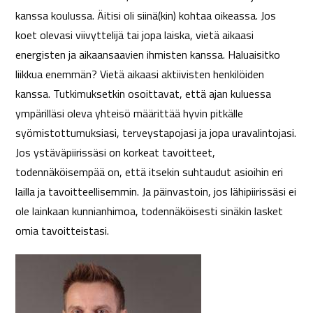
kanssa koulussa. Äitisi oli siinä(kin) kohtaa oikeassa. Jos
koet olevasi viivyttelijä tai jopa laiska, vietä aikaasi
energisten ja aikaansaavien ihmisten kanssa. Haluaisitko
liikkua enemmän? Vietä aikaasi aktiivisten henkilöiden
kanssa. Tutkimuksetkin osoittavat, että ajan kuluessa
ympärilläsi oleva yhteisö määrittää hyvin pitkälle
syömistottumuksiasi, terveystapojasi ja jopa uravalintojasi.
Jos ystäväpiirissäsi on korkeat tavoitteet,
todennäköisempää on, että itsekin suhtaudut asioihin eri
lailla ja tavoitteellisemmin. Ja päinvastoin, jos lähipiirissäsi ei
ole lainkaan kunnianhimoa, todennäköisesti sinäkin lasket
omia tavoitteistasi.