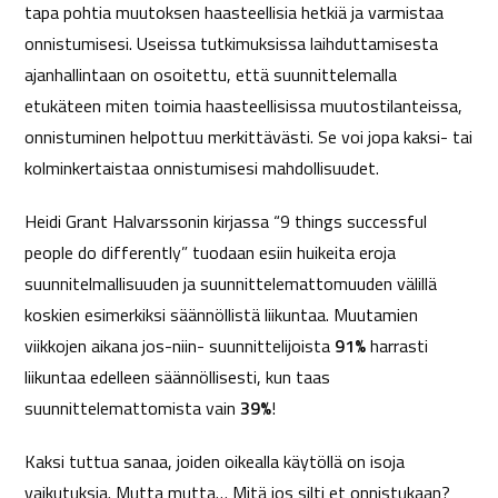
tapa pohtia muutoksen haasteellisia hetkiä ja varmistaa
onnistumisesi. Useissa tutkimuksissa laihduttamisesta
ajanhallintaan on osoitettu, että suunnittelemalla
etukäteen miten toimia haasteellisissa muutostilanteissa,
onnistuminen helpottuu merkittävästi. Se voi jopa kaksi- tai
kolminkertaistaa onnistumisesi mahdollisuudet.
Heidi Grant Halvarssonin kirjassa “9 things successful
people do differently” tuodaan esiin huikeita eroja
suunnitelmallisuuden ja suunnittelemattomuuden välillä
koskien esimerkiksi säännöllistä liikuntaa. Muutamien
viikkojen aikana jos-niin- suunnittelijoista
91%
harrasti
liikuntaa edelleen säännöllisesti, kun taas
suunnittelemattomista vain
39%
!
Kaksi tuttua sanaa, joiden oikealla käytöllä on isoja
vaikutuksia. Mutta mutta… Mitä jos silti et onnistukaan?