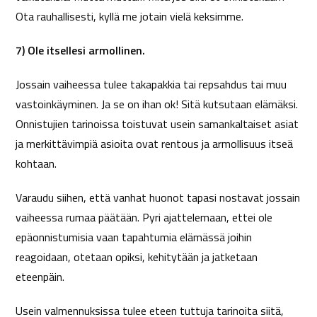
Ota rauhallisesti, kyllä me jotain vielä keksimme.
7) Ole itsellesi armollinen.
Jossain vaiheessa tulee takapakkia tai repsahdus tai muu
vastoinkäyminen. Ja se on ihan ok! Sitä kutsutaan elämäksi.
Onnistujien tarinoissa toistuvat usein samankaltaiset asiat
ja merkittävimpiä asioita ovat rentous ja armollisuus itseä
kohtaan.
Varaudu siihen, että vanhat huonot tapasi nostavat jossain
vaiheessa rumaa päätään. Pyri ajattelemaan, ettei ole
epäonnistumisia vaan tapahtumia elämässä joihin
reagoidaan, otetaan opiksi, kehitytään ja jatketaan
eteenpäin.
Usein valmennuksissa tulee eteen tuttuja tarinoita siitä,