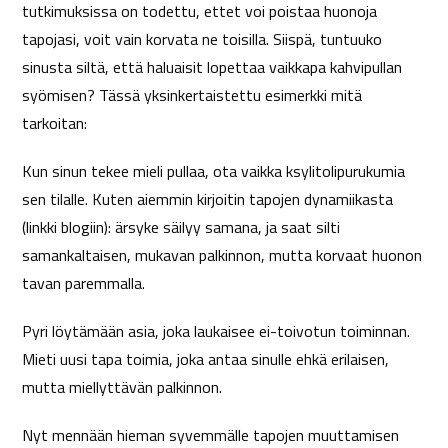
tutkimuksissa on todettu, ettet voi poistaa huonoja
tapojasi, voit vain korvata ne toisilla. Siispä, tuntuuko
sinusta siltä, että haluaisit lopettaa vaikkapa kahvipullan
syömisen? Tässä yksinkertaistettu esimerkki mitä
tarkoitan:
Kun sinun tekee mieli pullaa, ota vaikka ksylitolipurukumia
sen tilalle. Kuten aiemmin kirjoitin tapojen dynamiikasta
(linkki blogiin): ärsyke säilyy samana, ja saat silti
samankaltaisen, mukavan palkinnon, mutta korvaat huonon
tavan paremmalla.
Pyri löytämään asia, joka laukaisee ei-toivotun toiminnan.
Mieti uusi tapa toimia, joka antaa sinulle ehkä erilaisen,
mutta miellyttävän palkinnon.
Nyt mennään hieman syvemmälle tapojen muuttamisen