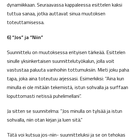
dynamiikkaan. Seuraavassa kappaleessa esittelen kaksi
tuttua sanaa, jotka auttavat sinua muutoksen
toteuttamisessa.
6) “Jos” ja “Niin”
Suunnittelu on muutoksessa erityisen tärkeää. Esittelen
sinulle yksinkertaisen suunnittelutyökalun, jolla voit
vastustaa paluuta vanhoihin tottumuksiin. Mieti joku paha
tapa, joka aina toteutuu arjessasi. Esimerkiksi: ”Aina kun
minulla ei ole mitään tekemistä, istun sohvalla ja surffaan
loputtomasti netissä puhelimellani”.
Ja sitten se suunnitelma: ”Jos minulla on tylsää ja istun
sohvalla, niin otan kirjan ja luen sitä.”
Tätä voi kutsua jos-niin- suunnitteluksi ja se on tehokas