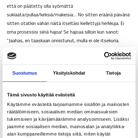
että on päätetty olla syömättä
suklaata/pullaa/keksiä/makeisia… No sitten eräänä päivänä
sitten otatkin vähän näitä itseltäsi kiellettyjä herkkuja. Ei
oma prosessisi siinä hajoa! Se hajoaa silloin kun sanot:
“Jaahas, en taaskaan onnistunut, mulla ei ole itsekuria.
Antaa mennä sit koko pussi!!!”
No mitä pitäisi tehdä kun sorrut? Anna itsellesi anteeksi ja
jatka eteenpäin!
Suostumus
Yksityiskohdat
Tietoja
Tutkimukset osoittavat, että itsekriittisyys liitetään
Tämä sivusto käyttää evästeitä
jatkuvasti pienempään motivaatioon ja heikompaan
itsekontrolliin. Se on myös iso yksittäinen masennuksen
Käytämme evästeitä tarjoamamme sisällön ja mainosten
räätälöimiseen, sosiaalisen median ominaisuuksien
aiheuttaja, joka syö päivittäisestä energiasta ison osan.
tukemiseen ja kävijämäärämme analysoimiseen. Lisäksi
Sitä vastoin armollisuus ja kannustus itseä kohtaan,
jaamme sosiaalisen median, mainosalan ja analytiikka-
erityisesti stressaavissa tilanteissa ja taka-askelten
alan kumppaneillemme tietoja siitä, miten käytät