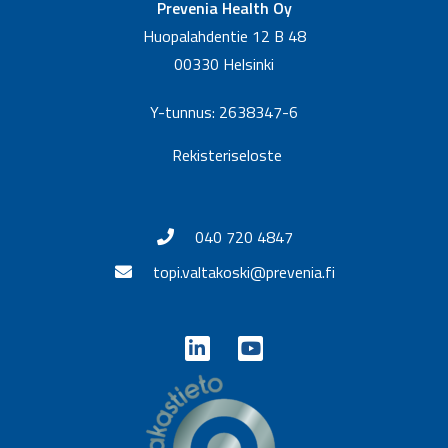
Prevenia Health Oy
Huopalahdentie 12 B 48
00330 Helsinki
Y-tunnus: 2638347-6
Rekisteriseloste
040 720 4847
topi.valtakoski@prevenia.fi