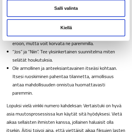
l
Ota rennosti. Stressi tekee ”huonoista jutuista”
i
Salli valinta
huokuttelevampia. Rentoudu ja on helpompi muuttaa
n
tottumuksia parempaan.
t
Älä ajattele poistavasi huonoa tapaa vaan pyri
Kiellä
a
korvaamaan se. Et pääse huonoista tavoista kokonaan
eroon, mutta voit korvata ne paremmilla.
“Jos” ja “Niin”. Tee yksinkertainen suunnitelma miten
selätät houkutuksia.
Ole armollinen ja anteeksiantavainen itseäsi kohtaan.
Itsesi ruoskiminen pahentaa tilannetta, armollisuus
antaa mahdollisuuden onnistua huomattavasti
paremmin.
Lopuksi vielä vinkki numero kahdeksan: Vertaistuki on hyvä
asia muutosprosessissa kun käytät sitä hyödyksesi. Vietä
aikaa sellaisten ihmisten kanssa, jollainen haluaisit olla
itsekin. Äitisi toivoi aina, että viettäisit aikaa fiksujen lasten