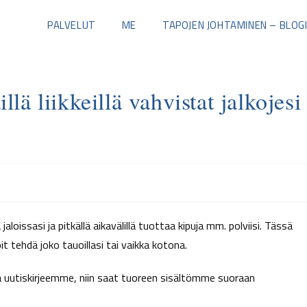
PALVELUT
ME
TAPOJEN JOHTAMINEN – BLOG
llä liikkeillä vahvistat jalkojesi
aloissasi ja pitkällä aikavälillä tuottaa kipuja mm. polviisi. Tässä
it tehdä joko tauoillasi tai vaikka kotona.
a uutiskirjeemme, niin saat tuoreen sisältömme suoraan