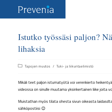
Istutko työssäsi paljon? Näi
lihaksia
Tapojen muutos
/
Tuki- ja liikuntaelimistö
Mikäli teet paljon istumatyötä voi verenkierto heikentyä j
videossa on sinulle muutama yksinkertainen liike joita vo
Muistathan myös tilata ohesta sivun oikeasta laidasdt
sähköpostiisi 😉