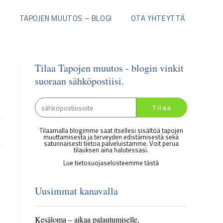
I
TAPOJEN MUUTOS – BLOGI
OTA YHTEYTTÄ
Tilaa Tapojen muutos - blogin vinkit
suoraan sähköpostiisi.
Tilaa
Tilaamalla blogimme saat itsellesi sisältöä tapojen
muuttamisesta ja terveyden edistämisestä sekä
satunnaisesti tietoa palveluistamme. Voit perua
tilauksen aina halutessasi.
Lue tietosuojaselosteemme tästä
Uusimmat kanavalla
Kesäloma – aikaa palautumiselle,