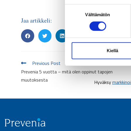
S
Välttämätön
u
Jaa artikkeli:
o
s
t
u
m
Kiellä
u
Previous Post
k
Prevenia 5 vuotta – mitä olen oppinut tapojen
s
e
muutoksesta
Hyväksy
markkinoi
n
v
a
l
i
n
t