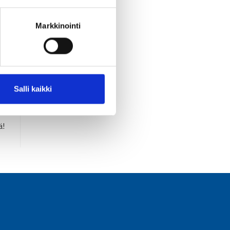
Markkinointi
Salli kaikki
ä!