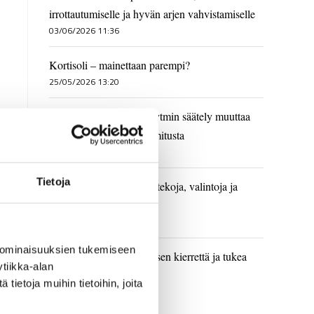
irrottautumiselle ja hyvän arjen vahvistamiselle
03/06/2026 11:36
Kortisoli – mainettaan parempi?
25/05/2026 13:20
Paussin voima – miten rytmin säätely muuttaa
vuorovaikutusta ja kuormitusta
11/05/2026 14:54
Tietoja
Parisuhde ja rakkaus on tekoja, valintoja ja
vuorovaikutusta
28/04/2026 09:21
 ominaisuuksien tukemiseen
Miten hidastaa väsymyksen kierrettä ja tukea
tiikka-alan
muutosta
ietoja muihin tietoihin, joita
14/04/2026 13:23