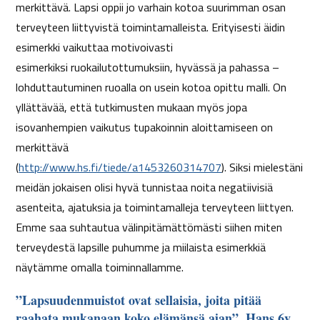
merkittävä.
Lapsi oppii jo varhain kotoa suurimman osan
terveyteen liittyvistä toimintamalleista.
Erityisesti
äidin
esimerkki vaikuttaa motivoivasti
esimerkiksi
ruokailutottumuksiin, hyvässä ja pahassa –
lohduttautuminen ruoalla
on
usein kotoa opittu malli
.
On
yllättävää, että tutkimusten mukaan myös jopa
isovanhempien vaikutus tupakoinnin aloittamiseen on
merkittävä
(
http://www.hs.fi/tiede/a1453260314707
).
Siksi mielestäni
meidän jokaisen olisi hyvä tunnistaa noita negatiivisiä
asenteita, ajatuksia ja toimintamalleja terveyteen liittyen.
Emme saa suhtautua välinpitämättömästi siihen miten
terveydestä lapsille puhumme ja miilaista esimerkkiä
näytämme omalla toiminnallamme.
”Lapsuudenmuistot ovat sellaisia, joita pitää
raahata mukanaan koko elämänsä ajan”. Hans 6v.