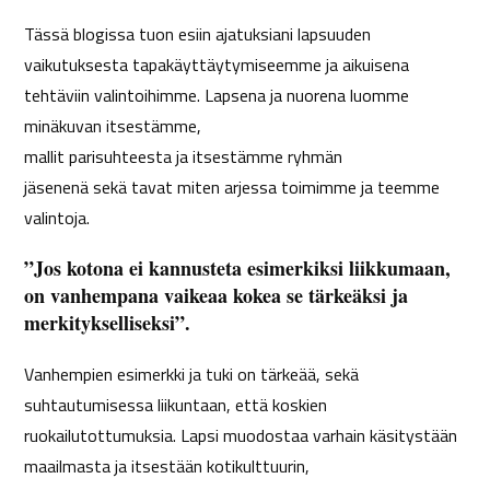
Tässä blogissa tuon esiin ajatuksiani lapsuuden
vaikutuksesta tapakäyttäytymiseemme ja aikuisena
tehtäviin valintoihimme. Lapsena
ja nuorena luomme
minäkuvan
itsestämme,
mallit
parisuhteesta
ja
itsestämme
ryhmän
jäsenenä
sekä
tavat miten arjessa toimimme ja teemme
valintoja
.
”Jos kotona ei kannusteta esimerkiksi liikkumaan,
on vanhempana vaikeaa kokea se tärkeäksi ja
merkitykselliseksi”.
Vanhempien esimerkki ja tuki on tärkeää, sekä
suhtautumisessa liikuntaan, että koskien
ruokailutottumuksia. Lapsi muodostaa varhain käsitystään
maailmasta ja itsestään kotikulttuurin,