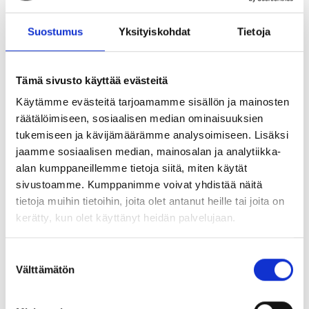
tunteeseen.
Suostumus
Yksityiskohdat
Tietoja
Menneisyyden
kokemukset
voivat aiheuttaa ihmiselle
erilaisia käyttäytymismalleja, joiden mukaan hän
Tämä sivusto käyttää evästeitä
tiedostamattaan toimii aina tietyn tunteen ottaessa
vallan.
Käsittelemätön kokemus saattaa
Käytämme evästeitä tarjoamamme sisällön ja mainosten
räätälöimiseen, sosiaalisen median ominaisuuksien
säilyä
alitajunnassa ja
ohjata
henkilön käyttäytymistä
tukemiseen ja kävijämäärämme analysoimiseen. Lisäksi
tiettyyn suuntaan. Mikäli esimerkiksi surun ja pelon tunteet
jaamme sosiaalisen median, mainosalan ja analytiikka-
on aina tukahdutettu syömällä, tästä käyttäytymismallista
alan kumppaneillemme tietoja siitä, miten käytät
on todennäköisesti vaikea päästä eroon tunnistamatta
sivustoamme. Kumppanimme voivat yhdistää näitä
ongelmaa ja tarvittaessa poistamatta taustalla
tietoja muihin tietoihin, joita olet antanut heille tai joita on
vaikuttavaa syytä.
kerätty, kun olet käyttänyt heidän palvelujaan.
Siksi uskon, että painon pudottaja, joka sanoo: ”olen aina
S
ollut ylipainoinen” ja ”olen kokeillut jo kaikkea” ja ”tiedän
Välttämätön
u
mitä pitäisi tehdä”, ei monasti ole ollenkaan itse kuskin
o
s