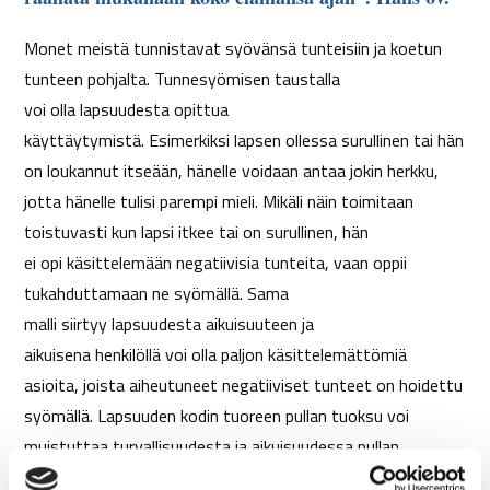
Monet meistä tunnistavat syövänsä tunteisiin ja koetun
tunteen pohjalta. Tunnesyömisen taustalla
voi
olla
lapsuudesta opittua
käyttäytymistä.
Esimerkiksi
lapsen ollessa surullinen
tai hän
on loukannut itseään, hänelle
voidaan antaa jokin herkku,
jotta hänelle tulisi parempi mieli.
Mikäli
näin toimitaan
toistuvasti kun lapsi itkee tai on surullinen, hän
ei
opi
käsittelemään negatiivisia tunteita, vaan oppii
tukahduttamaan ne
syömällä
. Sama
malli
siirtyy
lapsuudesta aikuisuuteen ja
aikuisena
henkilöllä
voi olla paljon käsittelemättömiä
asioita, joista aiheutuneet
negatiiviset
tunteet on hoidettu
syömällä.
Lapsuuden kodin tuoreen pullan tuoksu voi
muistuttaa turvallisuudesta
ja aikuisuudessa pullan
syönnillä voidaan hakea helpotusta turvattomuuden