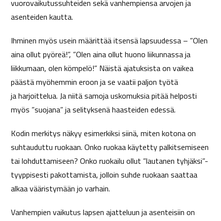
vuorovaikutussuhteiden sekä vanhempiensa arvojen ja
asenteiden
kautta.
Ihminen
myös usein määrittää
itsensä lapsuudessa – ”Olen
aina ollut pyöreä!”, ”Olen aina ollut huono liikunnassa ja
liikkumaan, olen kömpelö!” Näistä ajatuksista on vaikea
päästä myöhemmin eroon ja se vaatii paljon työtä
ja
harjoittelua. Ja niitä samoja uskomuksia pitää helposti
myös ”suojana” ja selityksenä haasteiden edessä.
Kodin merkitys näkyy esimerkiksi siinä,
miten kotona on
suhtauduttu
ruokaan
. Onko ruokaa käytetty palkitsemiseen
tai
lohduttamiseen? Onko
ruokailu ollut ”lautanen tyhjäksi”-
tyyppisesti
pakottamista, jolloin suhde ruokaan saattaa
alkaa vääristymään jo varhain.
Vanhempien vaikutus lapsen ajatteluun ja asenteisiin on