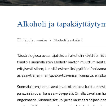
Alkoholi ja tapakäyttäyty
Tapojen muutos
/
Alkoholi ja nikotiini
Tässä blogissa avaan ajatuksiani alkoholin käyttöön lii
tilastoja suomalaisten alkoholin käytön muuttumisesta 
erityisesti siihen, kun sillä esimerkiksi pyritään ”nolla
asiaa nyt enemmän tapakäyttäymisen kannalta, en alkoh
Suomalaisten juomatavat ovat olleet aina kulttuurisesti
punaviiniä ruoan kanssa – tyyppisiä. Omalla tavallaan h
ongelmasta. Suomalaiset voi jakaa karkeasti neljään päär