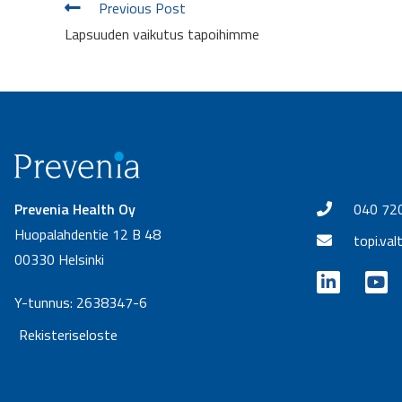
Previous Post
Lapsuuden vaikutus tapoihimme
Prevenia Health Oy
040 72
Huopalahdentie 12 B 48
topi.val
00330 Helsinki
Y-tunnus: 2638347-6
Rekisteriseloste