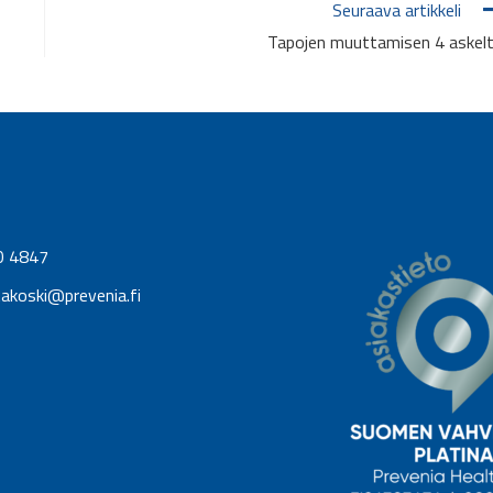
Seuraava artikkeli
Tapojen muuttamisen 4 askel
0 4847
takoski@prevenia.fi