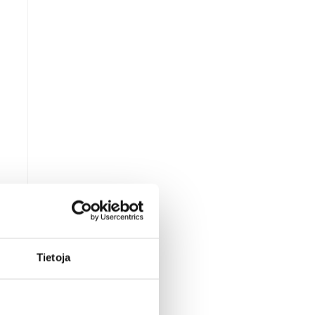
y
i
.
Tietoja