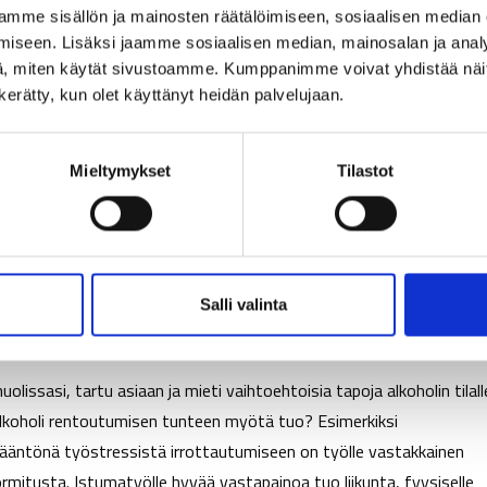
mme sisällön ja mainosten räätälöimiseen, sosiaalisen median
laan, muuttaen käyttäytymistämme ja toimintaamme. Alkoholin
iseen. Lisäksi jaamme sosiaalisen median, mainosalan ja analy
lla sosiaalinen. On hyvä pysähtyä miettimään, miten lapset kokevat
, miten käytät sivustoamme. Kumppanimme voivat yhdistää näitä t
sti. Lapset helposti pelkäävät ja kokevat epävarmuutta tällaisessa
n kerätty, kun olet käyttänyt heidän palvelujaan.
omilta vanhemmiltaan? Entä mitä alkoholin käyttö tarkoittaa
n ongelmia perhedynamiikkaan? Meneekö viikonloppu riidellessä?
Mieltymykset
Tilastot
 vaikutus. Sitä sillä ei kuitenkaan ole. Nukahtaminen saattaa
ikana käytännössä palauduta ollenkaan. Unista tulee levottomia ja
 jälkeen viikonlopun palautuminen jää vajaaksi sen perjantaipullon
 voimavaroin.
Salli valinta
 ja tapoja”
olissasi, tartu asiaan ja mieti vaihtoehtoisia tapoja alkoholin tilall
 alkoholi rentoutumisen tunteen myötä tuo? Esimerkiksi
sääntönä työstressistä irrottautumiseen on työlle vastakkainen
mitusta. Istumatyölle hyvää vastapainoa tuo liikunta, fyysiselle