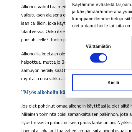
Käytämme evästeitä tarjoama
Alkoholi vaikuttaa meihin, jokaiseen toki omalla taval
ja kävijämäärämme analysoim
vaikutuksen alaisena on helpompi tutustua ihmisiin ja o
kumppaneillemme tietoja siitä
isän tai äidin, joka käyttäytyy eri tavalla kuin normaali
olet antanut heille tai joita o
tilanteessa. Onko itse oppinut alkoholin käytön mallin 
parisuhteelle? Tuoko perjantain ”nollaus” kuitenkin vai
S
Välttämätön
u
Alkoholilla koetaan olevan myös nukkumista edesauttava
o
s
helpottua, mutta jo 3-4 annosta tekee sen, ettei yön a
t
aamuyön heräily saattaa lisääntyä. Eli raskaan työviikon
u
myötä ja uusi viikko aloitetaan jo valmiiksi heikentynein
m
Kiellä
u
”Myös alkoholin käytössä iso osa on tottumuksia
k
s
Jos olet pohtinut omaa alkoholin käyttöäsi ja olet siitä hu
e
Millainen toiminta toisi samankaltaisen palkinnon, jota
n
työstressistä palautumiseen paras lääke on uni. Nyrkki
v
toiminta, joka auttaa vähentämään siitä aiheutuvaa kuor
a