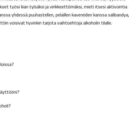
oet työsi liian tylsäksi ja virikkeettömäksi, mieti itsesi aktivointia
 kanssa yhdessä puuhastellen, pelaillen kavereiden kanssa salibandya
tiin voisivat hyvinkin tarjota vaihtoehtoja alkoholin tilalle.
iloissa?
käyttööni?
oholi?