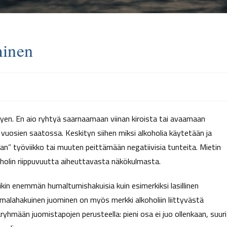
minen
ttyen. En aio ryhtyä saarnaamaan viinan kiroista tai avaamaan
vuosien saatossa. Keskityn siihen miksi alkoholia käytetään ja
amaan” työviikko tai muuten peittämään negatiivisia tunteita. Mietin
olin riippuvuutta aiheuttavasta näkökulmasta.
kin enemmän humaltumishakuisia kuin esimerkiksi lasillinen
umalahakuinen juominen on myös merkki alkoholiin liittyvästä
yhmään juomistapojen perusteella: pieni osa ei juo ollenkaan, suuri