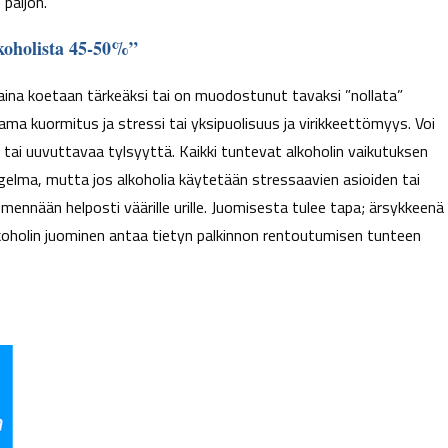
 paljon.
lkoholista 45-50%”
ntaina koetaan tärkeäksi tai on muodostunut tavaksi ”nollata”
ttama kuormitus ja stressi tai yksipuolisuus ja virikkeettömyys. Voi
ä tai uuvuttavaa tylsyyttä. Kaikki tuntevat alkoholin vaikutuksen
 ongelma, mutta jos alkoholia käytetään stressaavien asioiden tai
mennään helposti väärille urille. Juomisesta tulee tapa; ärsykkeenä
alkoholin juominen antaa tietyn palkinnon rentoutumisen tunteen