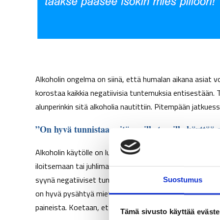
Alkoholin ongelma on siinä, että humalan aikana asiat v
korostaa kaikkia negatiivisia tuntemuksia entisestään. T
alunperinkin sitä alkoholia nautittiin. Pitempään jatkuess
”On hyvä tunnistaa syitä omille tavoille käyttää 
Alkoholin käytölle on luonnollisesti monia syitä: se kuul
iloitsemaan tai juhlimaan ilman alkoholia, on sekin merkk
syynä negatiiviset tunnetilat kuten mieliala, ahdistus,
Suostumus
on hyvä pysähtyä miettimään millaisen avun siitä todella
paineista. Koetaan, että sillä voi kunnolla nollata ajatu
Tämä sivusto käyttää eväste