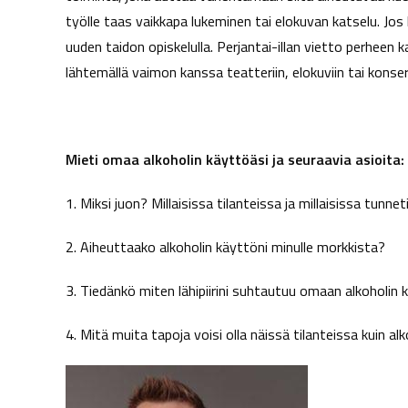
työlle taas vaikkapa lukeminen tai elokuvan katselu. Jos k
l
i
uuden taidon opiskelulla. Perjantai-illan vietto perheen
n
lähtemällä vaimon kanssa teatteriin, elokuviin tai konsert
t
a
Mieti omaa alkoholin käyttöäsi ja seuraavia asioita:
1. Miksi juon? Millaisissa tilanteissa ja millaisissa tunnet
2. Aiheuttaako alkoholin käyttöni minulle morkkista?
3. Tiedänkö miten lähipiirini suhtautuu omaan alkoholin 
4. Mitä muita tapoja voisi olla näissä tilanteissa kuin alk