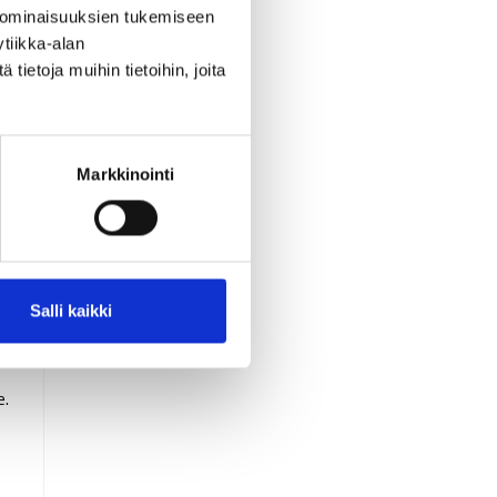
 ominaisuuksien tukemiseen
tiikka-alan
ietoja muihin tietoihin, joita
Markkinointi
Salli kaikki
e.