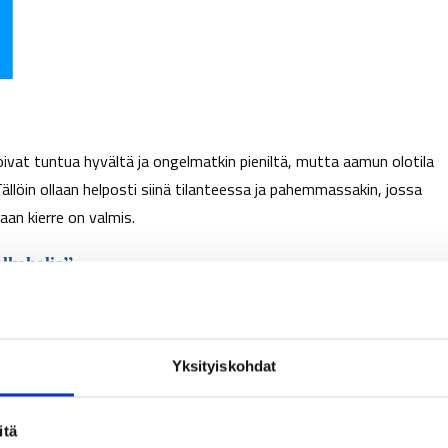
oivat tuntua hyvältä ja ongelmatkin pieniltä, mutta aamun olotila
ällöin ollaan helposti siinä tilanteessa ja pahemmassakin, jossa
aan kierre on valmis.
alkoholia”
uu osana juhlaan ja ilon pitoon, mutta toisaalta jos koet, ettet pyst
i jo jonkinlaisesta ongelmasta. Jos alkoholin juomiseen on jatkuvast
 tarpeettomuuden tunne, unohtaminen, suru, yksinäisyys, stressi jne
Yksityiskohdat
 saa. Alkoholin käytöllä haetaan helppoa keinoa irrottautua arjen
kset ja unohtaa murheet hetkeksi.
itä