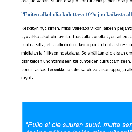
osa juo vähän, suurin osa juo kohtuudella ja pieni osa juo
”Eniten alkoholia kuluttava 10% juo kaikesta a
Keskityn nyt siihen, miksi vaikkapa viikon jälkeen perja
työviikko alkoholin avulla. Taustalla voi olla työn aiheu
tuntua siltä, että alkoholi on keino paeta tuota stressi
mielialan ja fiiliksen nostajana. Se sinällään ei olekaan
tilanteiden unohtamiseen tai tunteiden turruttamiseen, 
toimii raskas työviikko ja edessä oleva viikonloppu, ja 
myötä.