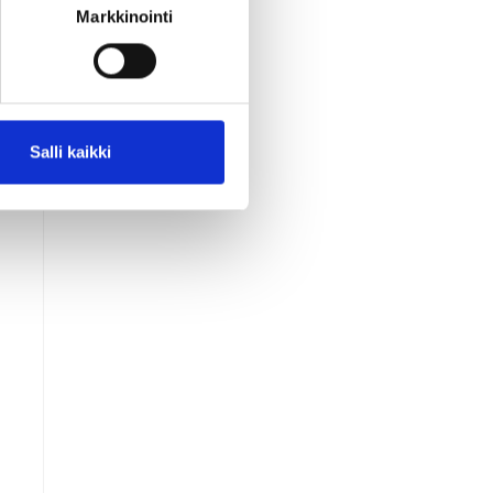
a
Markkinointi
Salli kaikki