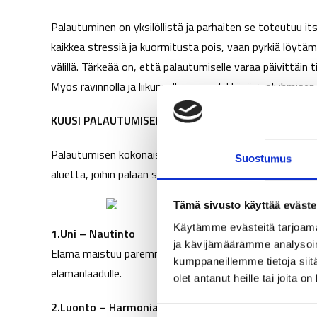
Palautuminen on yksilöllistä ja parhaiten se toteutuu it
kaikkea stressiä ja kuormitusta pois, vaan pyrkiä löyt
välillä. Tärkeää on, että palautumiselle varaa päivittäin
Myös ravinnolla ja liikunnalla on merkittävä rooli ihmise
KUUSI PALAUTUMISEN OSA-ALUETTA
Palautumisen kokonaisuus hahmottuu hyvin Palautumispii
Suostumus
aluetta, joihin palaan syvällisimmin seuraavissa blogikirjo
Tämä sivusto käyttää eväste
Käytämme evästeitä tarjoama
1.Uni – Nautinto
ja kävijämäärämme analysoim
Elämä maistuu paremmalta levänneenä, hyvien unien jälke
kumppaneillemme tietoja siitä
elämänlaadulle.
olet antanut heille tai joita o
2.Luonto – Harmonia
S