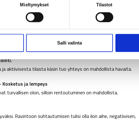
kulku ja rytmi. Tutkimukset osoittavat, että jo lyhytkin oleminen j
Mieltymykset
Tilastot
ttaa koetusta stressistä.
 kuulemisesta ja näkemisestä. Se miten kohtaamme
Salli valinta
äistä ajatteluamme ja mielenlaatuamme.
ointi.
ja aktiivisesta tilasta käsin tuo yhteys on mahdollista havaita.
– Kosketus ja lempeys
t turvallisen olon, silloin rentoutuminen on mahdollista.
 hyväksi. Ravintoon suhtautumisen tulisi olla ilon aihe, negatiivisen,