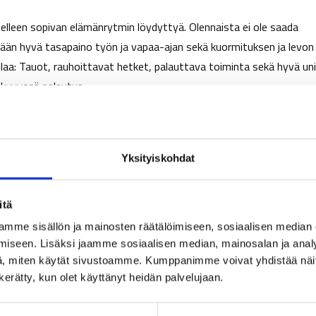
selleen sopivan elämänrytmin löydyttyä. Olennaista ei ole saada
ämään hyvä tasapaino työn ja vapaa-ajan sekä kuormituksen ja levon
 tilaa: Tauot, rauhoittavat hetket, palauttava toiminta sekä hyvä uni
n kyvyssä palautua.
rakasta (Pajanti – Raudus&Ollikkala, 2016). Siinä on kuusi osa-
Yksityiskohdat
ituksissani.
itä
mme sisällön ja mainosten räätälöimiseen, sosiaalisen median
iseen. Lisäksi jaamme sosiaalisen median, mainosalan ja analy
en. Hyvä uni on perusta aivojen terveydelle ja koetulle
, miten käytät sivustoamme. Kumppanimme voivat yhdistää näitä t
n kerätty, kun olet käyttänyt heidän palvelujaan.