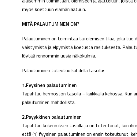
alaisemmin toimintaan, olemiseen ja ajatteluun, joista on
myös koettuun elämänlaatuun.
MITÄ PALAUTUMINEN ON?
Palautuminen on toimintaa tai olemisen tilaa, joka tuo 
väistymistä ja elpymistä koetusta rasituksesta. Palaut
löytää rennommin uusia näkökulmia.
Palautuminen toteutuu kahdella tasolla:
1.Fyysinen palautuminen
Tapahtuu hermoston tasolla – kaikkialla kehossa. Kun a
palautuminen mahdollista.
2.Psyykkinen palautuminen
Tapahtuu kokemuksen tasolla ja on toteutunut, kun ihmi
että (1) fyysinen palautuminen on ensin toteutunut, ke