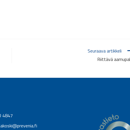
Seuraava artikkeli
Riittävä aamupa
0 4847
takoski@prevenia.fi