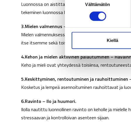
Luonnossa on aistittavissa harmonia, luonnollinen kierto
Välttämätön
u
tekeminen luonnossa lisää ihmisen hyvinvointia ja palau
o
s
3.Mielen valmennus – Kohtaaminen
t
u
Mielen valmennuksessa on kyse kohtaamisesta, toisen
m
Kiellä
itse itsemme sekä toisen ihmisen kuvastavat omaa sis
u
k
4.Kehon ja mielen aktiivinen palautuminen – Havainn
s
Keho ja mieli ovat yhteydessä toisiinsa, rentoutuneesta 
e
n
5.Keskittyminen, rentoutuminen ja rauhoittuminen 
v
Kosketus ja lempeä asennoituminen rauhoittavat ja luova
a
l
6.Ravinto – Ilo ja huumori.
i
Ilolla nautittu luonnollinen ravinto on keholle ja mielelle
n
stressaavan ja kontrolloivan asenteen sijaan.
t
a