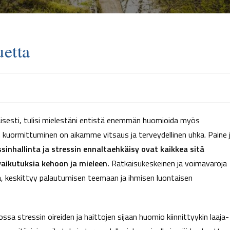
uetta
aisesti, tulisi mielestäni entistä enemmän huomioida myös
inen kuormittuminen on aikamme vitsaus ja terveydellinen uhka. Paine 
sinhallinta ja stressin ennaltaehkäisy ovat kaikkea sitä
vaikutuksia kehoon ja mieleen.
Ratkaisukeskeinen ja voimavaroja
, keskittyy palautumisen teemaan ja ihmisen luontaisen
sa stressin oireiden ja haittojen sijaan huomio kiinnittyykin laaja-