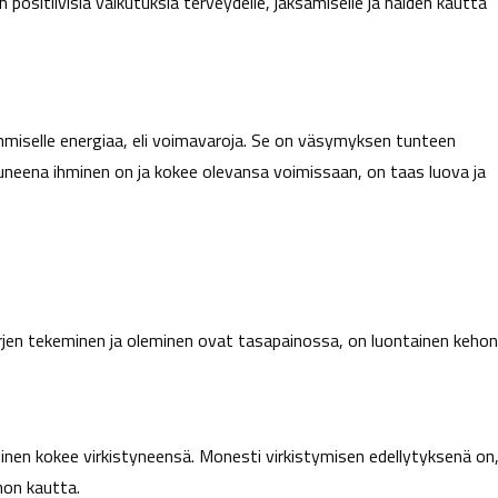
 positiivisia vaikutuksia terveydelle, jaksamiselle ja näiden kautta
ihmiselle energiaa, eli voimavaroja. Se on väsymyksen tunteen
uneena ihminen on ja kokee olevansa voimissaan, on taas luova ja
rjen tekeminen ja oleminen ovat tasapainossa, on luontainen kehon
nen kokee virkistyneensä. Monesti virkistymisen edellytyksenä on
hon kautta.