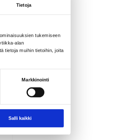
Tietoja
 ominaisuuksien tukemiseen
tiikka-alan
ietoja muihin tietoihin, joita
Markkinointi
la
ä
Salli kaikki