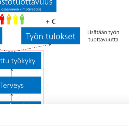
voidaan kehittää monella eri tavalla joista toki itse työn kehittäminen o