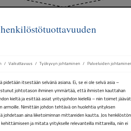
henkilöstötuottavuuden
n
/
Vaikuttavuus
/
Työkyvyn johtaminen
/
Palveluiden johtamine
 pidetään itsestään selvänä asiana. Ei, se ei ole selvä asia –
alistunut johtotason ihminen ymmärtää, että ihmisten kauttahan
n kieltä ja esittää asiat yritysjohdon kielellä – niin toimet jäävät
en armoille. Nimittäin johdon tehtävä on huolehtia yrityksen
tä johdetaan aina liiketoiminnan mittareiden kautta. Jos henkilöstön
ehittämiseen ja mitata yritykselle relevanteilla mittareilla, niin ei