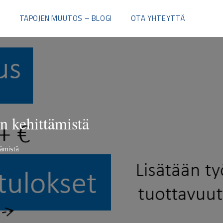
I
TAPOJEN MUUTOS – BLOGI
OTA YHTEYTTÄ
n kehittämistä
tämistä