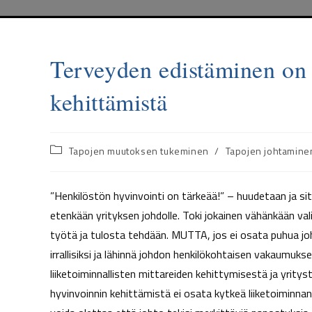
Terveyden edistäminen on 
kehittämistä
Tapojen muutoksen tukeminen
/
Tapojen johtamine
”Henkilöstön hyvinvointi on tärkeää!” – huudetaan ja sitä
etenkään yrityksen johdolle. Toki jokainen vähänkään v
työtä ja tulosta tehdään. MUTTA, jos ei osata puhua johdo
irrallisiksi ja lähinnä johdon henkilökohtaisen vakaumuks
liiketoiminnallisten mittareiden kehittymisestä ja yritys
hyvinvoinnin kehittämistä ei osata kytkeä liiketoiminnan k