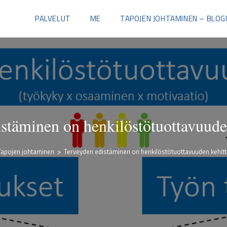
PALVELUT
ME
TAPOJEN JOHTAMINEN – BLOG
stäminen on henkilöstötuottavuude
Tapojen johtaminen
>
Terveyden edistäminen on henkilöstötuottavuuden kehit