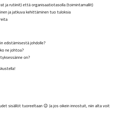
t ja rutiinit) että organisaatiotasolla (toimintamallit)
minen ja jatkuva kehittäminen tuo tuloksia
reita
nin edistämisestä johdolle?
eko ne johtoa?
yrityksessänne on?
kustella!
et sisällöt tuoreeltaan 😉 Ja jos oikein innostuit, niin alta voit