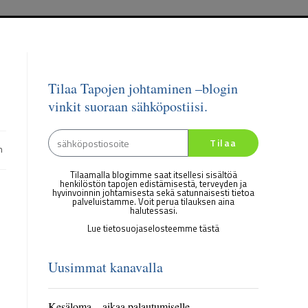
Tilaa Tapojen johtaminen –blogin
vinkit suoraan sähköpostiisi.
Tilaa
n
Tilaamalla blogimme saat itsellesi sisältöä
henkilöstön tapojen edistämisestä, terveyden ja
hyvinvoinnin johtamisesta sekä satunnaisesti tietoa
palveluistamme. Voit perua tilauksen aina
halutessasi.
Lue tietosuojaselosteemme tästä
Uusimmat kanavalla
Kesäloma – aikaa palautumiselle,