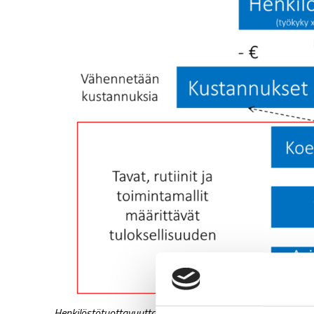
Henkilöstötuottavuutta ja samalla henkilöstön hyvinvointia 