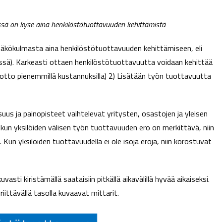
ssä on kyse aina henkilöstötuottavuuden kehittämistä
äkökulmasta aina henkilöstötuottavuuden kehittämiseen, eli
lessä). Karkeasti ottaen henkilöstötuottavuutta voidaan kehittää
otto pienemmillä kustannuksilla) 2) Lisätään työn tuottavuutta
suus ja painopisteet vaihtelevat yritysten, osastojen ja yleisen
 kun yksilöiden välisen työn tuottavuuden ero on merkittävä, niin
un yksilöiden tuottavuudella ei ole isoja eroja, niin korostuvat
uvasti kiristämällä saataisiin pitkällä aikavälillä hyvää aikaiseksi.
iittävällä tasolla kuvaavat mittarit.