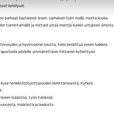
siat kehittyvät.
ns parhaat käytännöt (esim. varhaisen tuen malli), mutta koska
kin toimintamallit ja mittarit pitää miettiä kunkin yrityksen omista
erveyden ja hyvinvoinnin kautta, tulisi keskittyä ennen kaikkea
a raportoida johdolle ymmärrettävin mittarein kytkettynä
 kyse henkilöstötuottavuuden kehittämisestä. Kytkös
t.
iseen (säästöä, työn tuloksia)
 suunnasta, määrästä ja laadusta