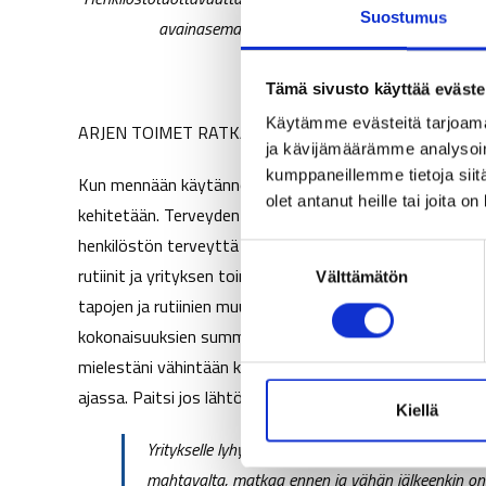
Suostumus
avainasemassa. Kuvassa kytkös miten terveyden 
Tämä sivusto käyttää eväste
Käytämme evästeitä tarjoama
ARJEN TOIMET RATKAISEVAT YRITYSTASOLLAKIN
ja kävijämäärämme analysoim
kumppaneillemme tietoja siitä
Kun mennään käytännön tasolle, niin yrityksen liiketoimi
olet antanut heille tai joita o
kehitetään. Terveyden näkökulmasta jatkuvan kehittämisen
henkilöstön terveyttä (henkinen, fyysinen). Toimintamall
S
rutiinit ja yrityksen toimintamallit. Hyvä uutinen on, et
Välttämätön
u
tapojen ja rutiinien muuttaminen on monimutkainen prose
o
s
kokonaisuuksien summa, ei pikaspurtti jossa yksittäisillä te
t
mielestäni vähintään kolme vuotta, merkittäviä muutok
u
ajassa. Paitsi jos lähtötilanne on erittäin huono, mutta s
m
Kiellä
u
Yritykselle lyhyet hyvinvointitapahtumat ja kamp
k
mahtavalta, matkaa ennen ja vähän jälkeenkin on m
s