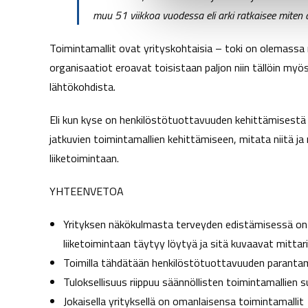
muu 51 viikkoa vuodessa eli arki ratkaisee miten a
e
n
Toimintamallit ovat yrityskohtaisia – toki on olemassa 
v
organisaatiot eroavat toisistaan paljon niin tällöin myös
a
l
lähtökohdista.
i
n
Eli kun kyse on henkilöstötuottavuuden kehittämisestä t
t
jatkuvien toimintamallien kehittämiseen, mitata niitä j
a
liiketoimintaan.
YHTEENVETOA
Yrityksen näkökulmasta terveyden edistämisessä on
liiketoimintaan täytyy löytyä ja sitä kuvaavat mittari
Toimilla tähdätään henkilöstötuottavuuden parantam
Tuloksellisuus riippuu säännöllisten toimintamallien
Jokaisella yrityksellä on omanlaisensa toimintamallit