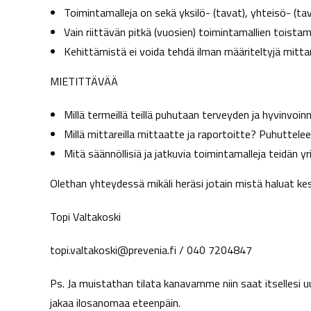
Toimintamalleja on sekä yksilö- (tavat), yhteisö- (tava
Vain riittävän pitkä (vuosien) toimintamallien toista
Kehittämistä ei voida tehdä ilman määriteltyjä mitta
MIETITTÄVÄÄ
Millä termeillä teillä puhutaan terveyden ja hyvinvoin
Millä mittareilla mittaatte ja raportoitte? Puhuttele
Mitä säännöllisiä ja jatkuvia toimintamalleja teidän 
Olethan yhteydessä mikäli heräsi jotain mistä haluat kes
Topi Valtakoski
topi.valtakoski@prevenia.fi / 040 7204847
Ps. Ja muistathan tilata kanavamme niin saat itsellesi uud
jakaa ilosanomaa eteenpäin.