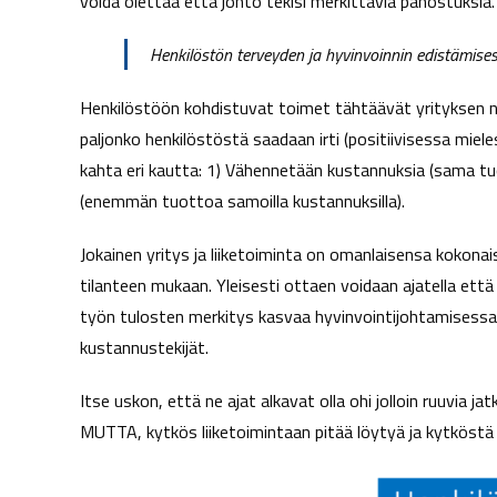
voida olettaa että johto tekisi merkittäviä panostuksia.
Henkilöstön terveyden ja hyvinvoinnin edistämise
Henkilöstöön kohdistuvat toimet tähtäävät yrityksen n
paljonko henkilöstöstä saadaan irti (positiivisessa mie
kahta eri kautta: 1) Vähennetään kustannuksia (sama tu
(enemmän tuottoa samoilla kustannuksilla).
Jokainen yritys ja liiketoiminta on omanlaisensa kokonai
tilanteen mukaan. Yleisesti ottaen voidaan ajatella että
työn tulosten merkitys kasvaa hyvinvointijohtamisessa. K
kustannustekijät.
Itse uskon, että ne ajat alkavat olla ohi jolloin ruuvia jatk
MUTTA, kytkös liiketoimintaan pitää löytyä ja kytköstä r