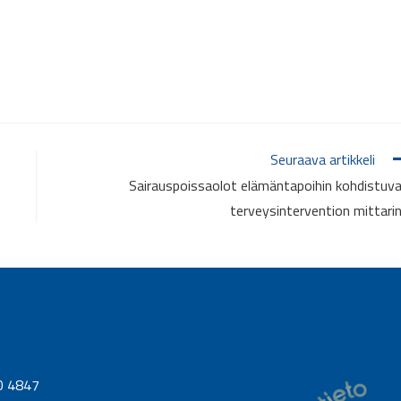
Seuraava artikkeli
Sairauspoissaolot elämäntapoihin kohdistuv
terveysintervention mittari
0 4847