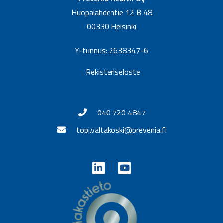
Huopalahdentie 12 B 48
00330 Helsinki
Y-tunnus: 2638347-6
Rekisteriseloste
040 720 4847
topi.valtakoski@prevenia.fi