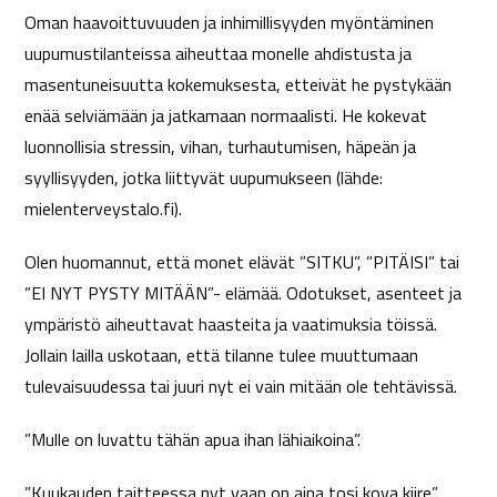
Oman haavoittuvuuden ja inhimillisyyden myöntäminen
uupumustilanteissa aiheuttaa monelle ahdistusta ja
masentuneisuutta kokemuksesta, etteivät he pystykään
enää selviämään ja jatkamaan normaalisti. He kokevat
luonnollisia stressin, vihan, turhautumisen, häpeän ja
syyllisyyden, jotka liittyvät uupumukseen (lähde:
mielenterveystalo.fi).
Olen huomannut, että monet elävät ”SITKU”, ”PITÄISI” tai
”EI NYT PYSTY MITÄÄN”- elämää. Odotukset, asenteet ja
ympäristö aiheuttavat haasteita ja vaatimuksia töissä.
Jollain lailla uskotaan, että tilanne tulee muuttumaan
tulevaisuudessa tai juuri nyt ei vain mitään ole tehtävissä.
”Mulle on luvattu tähän apua ihan lähiaikoina”.
”Kuukauden taitteessa nyt vaan on aina tosi kova kiire”