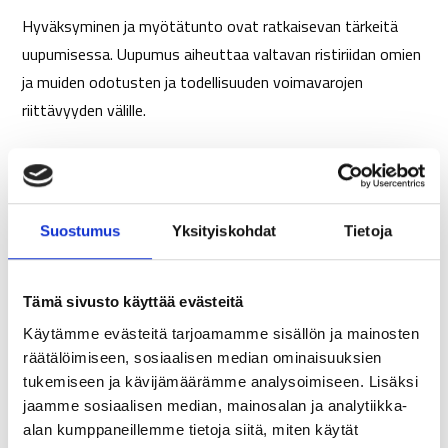
Hyväksyminen ja myötätunto ovat ratkaisevan tärkeitä
uupumisessa. Uupumus aiheuttaa valtavan ristiriidan omien
ja muiden odotusten ja todellisuuden voimavarojen
riittävyyden välille.
Kuten uusien tapojenkin oppimisessa, uupumuksen
tunnistamisessa havainnointi, tietoisuus ja tunnustaminen
ovat ensimmäisiä askeleita. Asian hyväksyminen ja
Suostumus
Yksityiskohdat
Tietoja
myötätunto itseä kohtaan ovat ratkaisevan tärkeitä.
Uupumuksen hyväksyminen auttaa vähentämään
käyttämäämme energiaa minimoimaan, kieltämään,
Tämä sivusto käyttää evästeitä
tuomitsemaan ja taistelemaan uupumuksen kokemusta
Käytämme evästeitä tarjoamamme sisällön ja mainosten
vastaan.
räätälöimiseen, sosiaalisen median ominaisuuksien
tukemiseen ja kävijämäärämme analysoimiseen. Lisäksi
Hyväksyminen tarkoittaa seuraavaa (lähde: Britt-Mari
jaamme sosiaalisen median, mainosalan ja analytiikka-
Sykes, PhD, Existential Psychology, Integrative Career
alan kumppaneillemme tietoja siitä, miten käytät