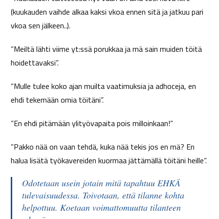
(kuukauden vaihde alkaa kaksi vkoa ennen sitä ja jatkuu pari
vkoa sen jälkeen..).
”Meiltä lähti viime yt:ssä porukkaa ja mä sain muiden töitä
hoidettavaksi”.
”Mulle tulee koko ajan muilta vaatimuksia ja adhoceja, en
ehdi tekemään omia töitäni”.
”En ehdi pitämään ylityövapaita pois milloinkaan!”
”Pakko nää on vaan tehdä, kuka nää tekis jos en mä? En
halua lisätä työkavereiden kuormaa jättämällä töitäni heille”.
Odotetaan usein jotain mitä tapahtuu EHKÄ
tulevaisuudessa. Toivotaan, että tilanne kohta
helpottuu. Koetaan voimattomuutta tilanteen