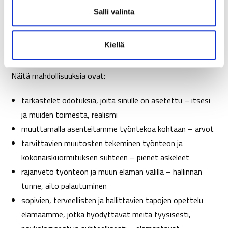
energiaa ja näkökulmaa tunteisiin ja kokemuksiin.
i
Salli valinta
Hyväksyminen avaa tilaa myötätunnolle. Se antaa meille
n
t
”sisäisen” tilan nähdä, tuntea ja luoda mahdollisia
Kiellä
a
muutoksia elämäämme.
Näitä mahdollisuuksia ovat:
tarkastelet odotuksia, joita sinulle on asetettu – itsesi
ja muiden toimesta, realismi
muuttamalla asenteitamme työntekoa kohtaan – arvot
tarvittavien muutosten tekeminen työnteon ja
kokonaiskuormituksen suhteen – pienet askeleet
rajanveto työnteon ja muun elämän välillä – hallinnan
tunne, aito palautuminen
sopivien, terveellisten ja hallittavien tapojen opettelu
elämäämme, jotka hyödyttävät meitä fyysisesti,