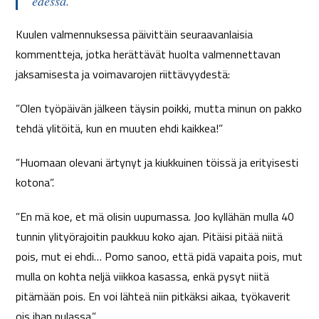
edessä.
Kuulen valmennuksessa päivittäin seuraavanlaisia
kommentteja, jotka herättävät huolta valmennettavan
jaksamisesta ja voimavarojen riittävyydestä:
”Olen työpäivän jälkeen täysin poikki, mutta minun on pakko
tehdä ylitöitä, kun en muuten ehdi kaikkea!”
”Huomaan olevani ärtynyt ja kiukkuinen töissä ja erityisesti
kotona”.
”En mä koe, et mä olisin uupumassa. Joo kyllähän mulla 40
tunnin ylityörajoitin paukkuu koko ajan. Pitäisi pitää niitä
pois, mut ei ehdi… Pomo sanoo, että pidä vapaita pois, mut
mulla on kohta neljä viikkoa kasassa, enkä pysyt niitä
pitämään pois. En voi lähteä niin pitkäksi aikaa, työkaverit
ois ihan pulassa.”