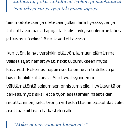
kulttuuria, jotka vaikuttavat työhön ja muokkaavat
työn tekemistä ja työn tekemisen tapoja.
Sinun odotetaan ja oletetaan jollain lailla hyväksyvän ja
toteuttavan näitä tapoja. Ja lisäksi nykyisin olemme lähes
jatkuvasti ”online”. Aina tavoitettavissa.
Kun työn, ja nyt varsinkin etätyön, ja muun elämämme
väliset rajat hämärtyvät, riskit uupumukseen myös
kasvavat. Kokemus uupumisesta on hyvin todellista ja
hyvin henkilökohtaista. Sen hyväksyminen on
välttämätöntä toipumisen onnistumiselle. Hyväksyntä on
tärkeää myös siksi, että työn asettamien haasteiden
muuttaminen, sekä työn ja yrityskulttuurin epäkohdat tulee
asettaa kriittisen tarkastelun alle.
”Miksi minun voimani loppuivat?”