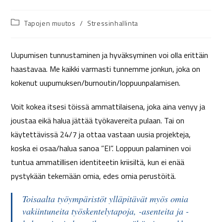
Tapojen muutos
/
Stressinhallinta
Uupumisen tunnustaminen ja hyväksyminen voi olla erittäin
haastavaa. Me kaikki varmasti tunnemme jonkun, joka on
kokenut uupumuksen/burnoutin/loppuunpalamisen.
Voit kokea itsesi töissä ammattilaisena, joka aina venyy ja
joustaa eikä halua jättää työkavereita pulaan. Tai on
käytettävissä 24/7 ja ottaa vastaan uusia projekteja,
koska ei osaa/halua sanoa ”EI”. Loppuun palaminen voi
tuntua ammatillisen identiteetin kriisiltä, kun ei enää
pystykään tekemään omia, edes omia perustöitä.
Toisaalta työympäristöt ylläpitävät myös omia
vakiintuneita työskentelytapoja, -asenteita ja -