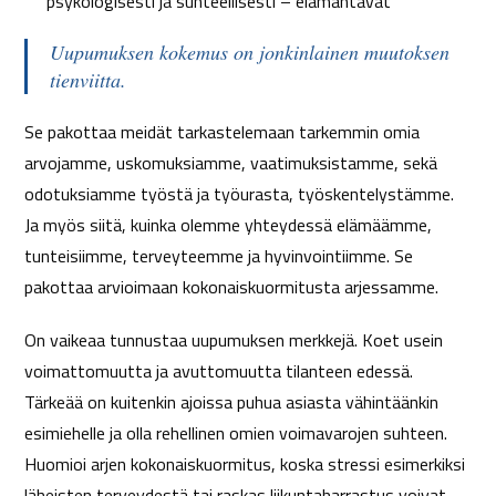
psykologisesti ja suhteellisesti – elämäntavat
Uupumuksen kokemus on jonkinlainen muutoksen
tienviitta.
Se pakottaa meidät tarkastelemaan tarkemmin omia
arvojamme, uskomuksiamme, vaatimuksistamme, sekä
odotuksiamme työstä ja työurasta, työskentelystämme.
Ja myös siitä, kuinka olemme yhteydessä elämäämme,
tunteisiimme, terveyteemme ja hyvinvointiimme. Se
pakottaa arvioimaan kokonaiskuormitusta arjessamme.
On vaikeaa tunnustaa uupumuksen merkkejä. Koet usein
voimattomuutta ja avuttomuutta tilanteen edessä.
Tärkeää on kuitenkin ajoissa puhua asiasta vähintäänkin
esimiehelle ja olla rehellinen omien voimavarojen suhteen.
Huomioi arjen kokonaiskuormitus, koska stressi esimerkiksi
läheisten terveydestä tai raskas liikuntaharrastus voivat