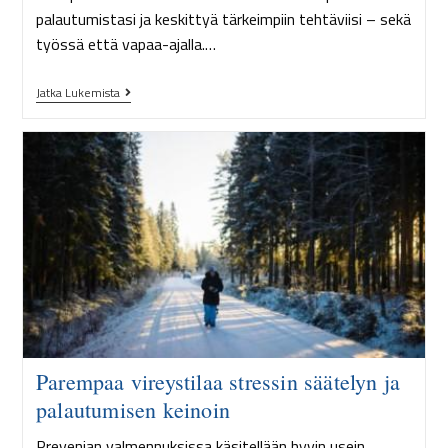
palautumistasi ja keskittyä tärkeimpiin tehtäviisi – sekä
työssä että vapaa-ajalla.…
Jatka Lukemista
Parempaa vireystilaa stressin säätelyn ja
palautumisen keinoin
Prevenian valmennuksissa käsitellään hyvin usein