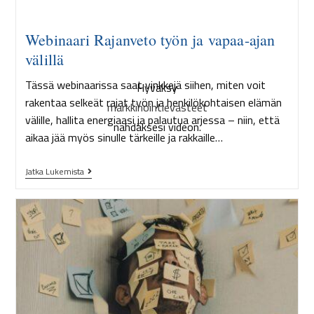
Webinaari Rajanveto työn ja vapaa-ajan
välillä
Tässä webinaarissa saat vinkkejä siihen, miten voit
Hyväksy
rakentaa selkeät rajat työn ja henkilökohtaisen elämän
markkinointievästeet
välille, hallita energiaasi ja palautua arjessa – niin, että
nähdäksesi videon.
aikaa jää myös sinulle tärkeille ja rakkaille…
Jatka Lukemista