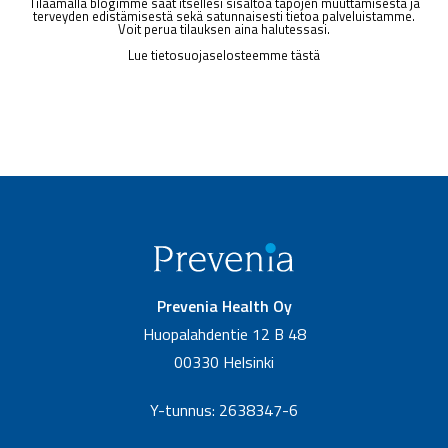
Tilaamalla blogimme saat itsellesi sisältöä tapojen muuttamisesta ja
terveyden edistämisestä sekä satunnaisesti tietoa palveluistamme.
Voit perua tilauksen aina halutessasi.
Lue tietosuojaselosteemme tästä
Prevenia Health Oy
Huopalahdentie 12 B 48
00330 Helsinki
Y-tunnus: 2638347-6