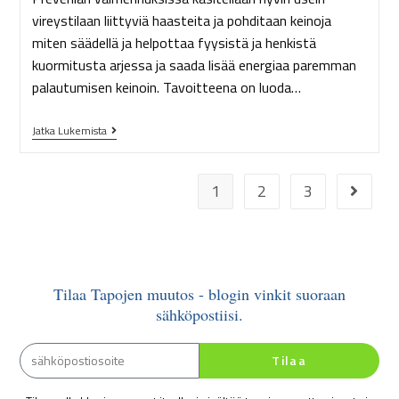
vireystilaan liittyviä haasteita ja pohditaan keinoja
miten säädellä ja helpottaa fyysistä ja henkistä
kuormitusta arjessa ja saada lisää energiaa paremman
palautumisen keinoin. Tavoitteena on luoda…
Jatka Lukemista
1
2
3
Tilaa Tapojen muutos - blogin vinkit suoraan
sähköpostiisi.
Tilaa