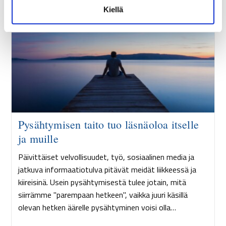
Kiellä
a
Pysähtymisen taito tuo läsnäoloa itselle
ja muille
Päivittäiset velvollisuudet, työ, sosiaalinen media ja
jatkuva informaatiotulva pitävät meidät liikkeessä ja
kiireisinä. Usein pysähtymisestä tulee jotain, mitä
siirrämme "parempaan hetkeen", vaikka juuri käsillä
olevan hetken äärelle pysähtyminen voisi olla…