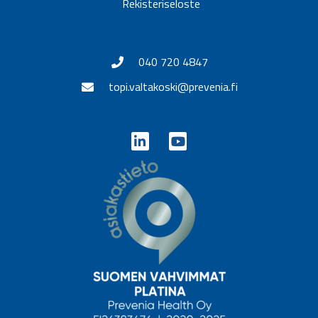
Rekisteriseloste
040 720 4847
topi.valtakoski@prevenia.fi