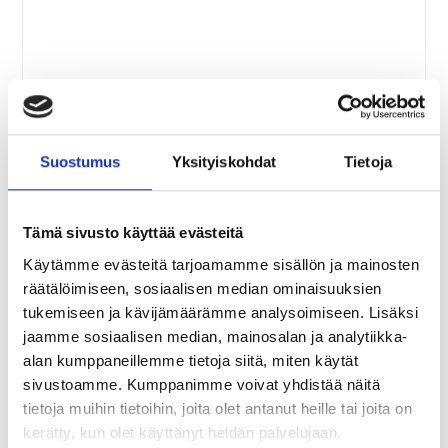
Webinaari: Palautumisen ja
keskittymisen taidot 18.9.2025
Suostumus
Yksityiskohdat
Tietoja
Työpäivien kiire ja jatkuvat vaatimukset voivat viedä
Hyväksy
voimia ja heikentää keskittymiskykyä. Hyvä uutinen on,
markkinointievästeet
että pienillä muutoksilla voit merkittävästi parantaa
Tämä sivusto käyttää evästeitä
nähdäksesi videon.
palautumistasi ja keskittyä tärkeimpiin tehtäviisi – sekä
Käytämme evästeitä tarjoamamme sisällön ja mainosten
työssä että vapaa-ajalla.…
räätälöimiseen, sosiaalisen median ominaisuuksien
tukemiseen ja kävijämäärämme analysoimiseen. Lisäksi
Jatka Lukemista
jaamme sosiaalisen median, mainosalan ja analytiikka-
alan kumppaneillemme tietoja siitä, miten käytät
sivustoamme. Kumppanimme voivat yhdistää näitä
tietoja muihin tietoihin, joita olet antanut heille tai joita on
kerätty, kun olet käyttänyt heidän palvelujaan.