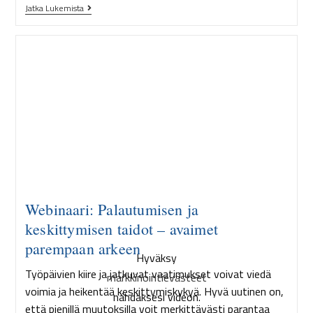
Jatka Lukemista
Webinaari: Palautumisen ja
keskittymisen taidot – avaimet
parempaan arkeen
Hyväksy
Työpäivien kiire ja jatkuvat vaatimukset voivat viedä
markkinointievästeet
voimia ja heikentää keskittymiskykyä. Hyvä uutinen on,
nähdäksesi videon.
että pienillä muutoksilla voit merkittävästi parantaa