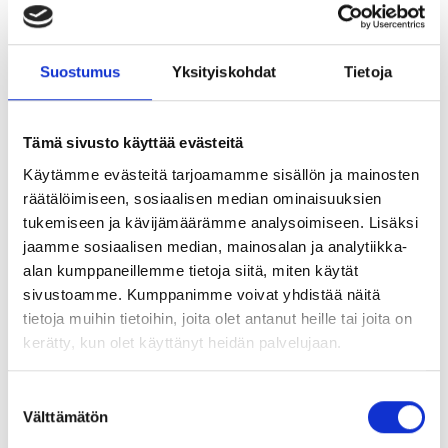
Podcastia voit kuunnella
Spotifyssä
, linkit jaksoihin
Suostumus
Yksityiskohdat
Tietoja
löytyvät helposti Tapojen muutos – blogi
sivustoltamme.
Tämä sivusto käyttää evästeitä
https://prevenia.fi/blog/tapojen-muutos/podcast/
Käytämme evästeitä tarjoamamme sisällön ja mainosten
räätälöimiseen, sosiaalisen median ominaisuuksien
Palautetta ja ideoita otamme mielellämme vastaan ja niitä
tukemiseen ja kävijämäärämme analysoimiseen. Lisäksi
voi laittaa meille sähköpostiosoitteeseen:
jaamme sosiaalisen median, mainosalan ja analytiikka-
alan kumppaneillemme tietoja siitä, miten käytät
marko.pirhonen@prevenia.fi
sivustoamme. Kumppanimme voivat yhdistää näitä
tietoja muihin tietoihin, joita olet antanut heille tai joita on
sari.coutentacis@prevenia.fi
kerätty, kun olet käyttänyt heidän palvelujaan.
S
Välttämätön
Tervetuloa mukaan Tavat arjen supervoimana
u
o