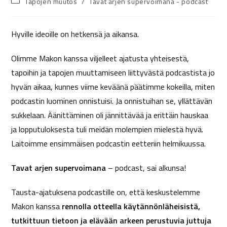
Tapojen muutos
/
Tavat arjen supervoimana - podcast
Hyville ideoille on hetkensä ja aikansa.
Olimme Makon kanssa viljelleet ajatusta yhteisestä,
tapoihin ja tapojen muuttamiseen liittyvästä podcastista jo
hyvän aikaa, kunnes viime keväänä päätimme kokeilla, miten
podcastin luominen onnistuisi. Ja onnistuihan se, yllättävän
sukkelaan. Äänittäminen oli jännittävää ja erittäin hauskaa
ja lopputuloksesta tuli meidän molempien mielestä hyvä.
Laitoimme ensimmäisen podcastin eetteriin helmikuussa.
Tavat arjen supervoimana
– podcast, sai alkunsa!
Tausta-ajatuksena podcastille on, että keskustelemme
Makon kanssa
rennolla otteella käytännönläheisistä,
tutkittuun tietoon ja elävään arkeen perustuvia juttuja