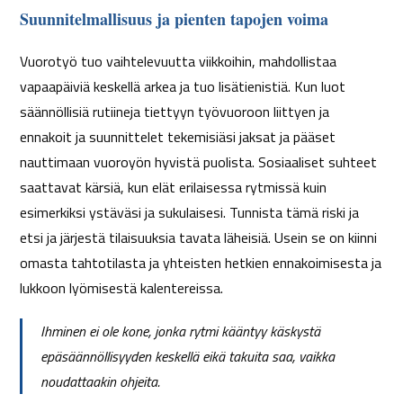
Suunnitelmallisuus ja pienten tapojen voima
Vuorotyö tuo vaihtelevuutta viikkoihin, mahdollistaa
vapaapäiviä keskellä arkea ja tuo lisätienistiä. Kun luot
säännöllisiä rutiineja tiettyyn työvuoroon liittyen ja
ennakoit ja suunnittelet tekemisiäsi jaksat ja pääset
nauttimaan vuoroyön hyvistä puolista. Sosiaaliset suhteet
saattavat kärsiä, kun elät erilaisessa rytmissä kuin
esimerkiksi ystäväsi ja sukulaisesi. Tunnista tämä riski ja
etsi ja järjestä tilaisuuksia tavata läheisiä. Usein se on kiinni
omasta tahtotilasta ja yhteisten hetkien ennakoimisesta ja
lukkoon lyömisestä kalentereissa.
Ihminen ei ole kone, jonka rytmi kääntyy käskystä
epäsäännöllisyyden keskellä eikä takuita saa, vaikka
noudattaakin ohjeita.