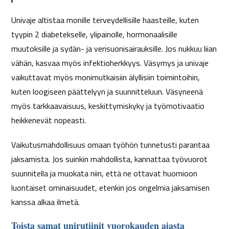
Univaje altistaa monille terveydellisille haasteille, kuten
tyypin 2 diabetekselle, ylipainolle, hormonaalisille
muutoksille ja sydän- ja verisuonisairauksille. Jos nukkuu liian
vähän, kasvaa myös infektioherkkyys. Väsymys ja univaje
vaikuttavat myös monimutkaisiin älyllisiin toimintoihin,
kuten loogiseen päättelyyn ja suunnitteluun. Väsyneenä
myös tarkkaavaisuus, keskittymiskyky ja työmotivaatio
heikkenevät nopeasti.
Vaikutusmahdollisuus omaan työhön tunnetusti parantaa
jaksamista. Jos suinkin mahdollista, kannattaa työvuorot
suunnitella ja muokata niin, että ne ottavat huomioon
luontaiset ominaisuudet, etenkin jos ongelmia jaksamisen
kanssa alkaa ilmetä.
Toista samat unirutiinit vuorokauden ajasta