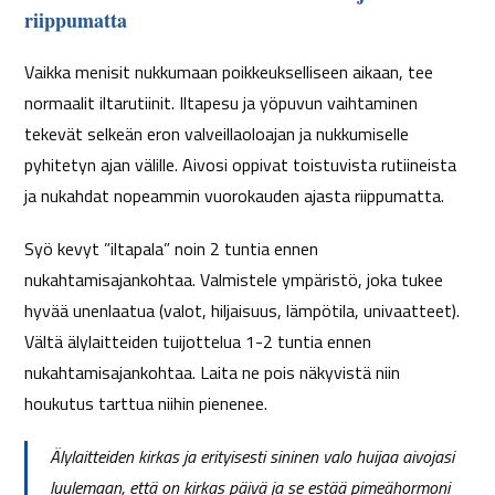
riippumatta
Vaikka menisit nukkumaan poikkeukselliseen aikaan, tee
normaalit iltarutiinit. Iltapesu ja yöpuvun vaihtaminen
tekevät selkeän eron valveillaoloajan ja nukkumiselle
pyhitetyn ajan välille. Aivosi oppivat toistuvista rutiineista
ja nukahdat nopeammin vuorokauden ajasta riippumatta.
Syö kevyt ”iltapala” noin 2 tuntia ennen
nukahtamisajankohtaa. Valmistele ympäristö, joka tukee
hyvää unenlaatua (valot, hiljaisuus, lämpötila, univaatteet).
Vältä älylaitteiden tuijottelua 1-2 tuntia ennen
nukahtamisajankohtaa. Laita ne pois näkyvistä niin
houkutus tarttua niihin pienenee.
Älylaitteiden kirkas ja erityisesti sininen valo huijaa aivojasi
luulemaan, että on kirkas päivä ja se estää pimeähormoni