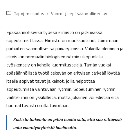
Tapojen muutos
/
Vuoro- ja epäsäännöllinen työ
Epäsäännöllisessä työssä elimistö on jatkuvassa
sopeutumistilassa. Elimistö on muokkautunut toimimaan
parhaiten säännöllisessä päivärytmissä. Valveilla oleminen ja
elimistön normaalin biologisen rytmin ulkopuolella
työskentely on keholle kuormitustekijä. Tämän vuoksi
epäsäännöllistä työtä tekevän on erityisen tärkeää löytää
itselle sopivat tavat ja keinot, joilla helpottaa
sopeutumista vaihtuvaan rytmiin. Sopeutuminen rytmin
vaihteluihin on yksilöllistä, mutta jokainen voi edistää sitä
huomattavasti omilla tavoillaan.
Kaikista tärkeintä on pitää huolta siitä, että saa riittävästi
unta vuorotyörytmistä huolimatta.