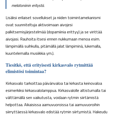
melatoniinin eritystä.
Lisäksi erilaiset sovellukset ja niiden toimintamekanismi
ovat suunniteltuja aktivoimaan aivojesi
palkitsemisjärjestelmää (dopamiinia erittyy) ja se virittää
aivojasi. Rauhoita itsesi ennen nukkumaan menoa esim.
lämpimällä suihkulla, pitämällä jalat lämpiminä, lukemalla,
kuuntelemalla musiikkia ym.).
Tiesitkö, että erityisesti kirkasvalo rytmittää
elimistösi toimintaa?
Kirkasvalo tarkoittaa päivänvaloa tai kirkasta keinovaloa
esimerkiksi kirkasvalolamppua. Kirkasvalolle altistumalla tai
välttämällä sen vaikutusta, voidaan rytmin siirtämistä
helpottaa. Aikaisissa aamuvuoroissa tai aamuvuoroihin
siirryttäessä kirkasvalo edistää rytmin siirtymistä. Hakeudu