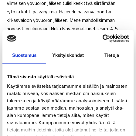
Viimeisen yövuoron jälkeen tulisi keskittyä siirtämään
rytmiä kohti päivärytmiä. Hakeudu päivänvaloon tai
kirkasvaloon yövuoron jälkeen. Mene mahdollisimman
nopeasti nukkumaan. Nuku lyhyemmät unet, esim. 4-5
tuntia, jotta unta riittää seuraavaksi yöksi ja siirtyminen
päivärytmiin onnistuu. Laita kello herättämään. Älä nuku
enää myöhemmin päiväunia. Liiku ja ulkoile kevyesti
Suostumus
Yksityiskohdat
Tietoja
esimerkiksi kävellen tai pihatöitä tehden ja rakenna
unipainetta.
Tämä sivusto käyttää evästeitä
Aamuvuorissa keskity varmistamaan aikainen
Käytämme evästeitä tarjoamamme sisällön ja mainosten
nukkumaanmeno
räätälöimiseen, sosiaalisen median ominaisuuksien
tukemiseen ja kävijämäärämme analysoimiseen. Lisäksi
Aamuvuoron suurimmat haasteet liittyvät usein
jaamme sosiaalisen median, mainosalan ja analytiikka-
nukkumiseen ja unen määrän vähäisyyteen johtuen
alan kumppaneillemme tietoja siitä, miten käytät
sivustoamme. Kumppanimme voivat yhdistää näitä
aikaisesta heräämisestä. Pyri saamaan 7-8 tuntia unta,
tietoja muihin tietoihin, joita olet antanut heille tai joita on
vaikka illalla normaalia aiemmin nukkumaan meneminen voi