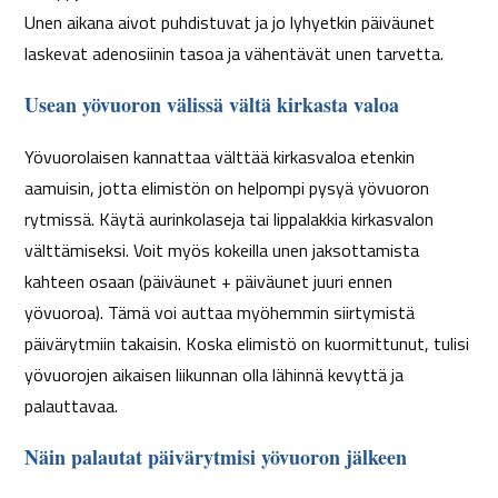
Unen aikana aivot puhdistuvat ja jo lyhyetkin päiväunet
laskevat adenosiinin tasoa ja vähentävät unen tarvetta.
Usean yövuoron välissä vältä kirkasta valoa
Yövuorolaisen kannattaa välttää kirkasvaloa etenkin
aamuisin, jotta elimistön on helpompi pysyä yövuoron
rytmissä. Käytä aurinkolaseja tai lippalakkia kirkasvalon
välttämiseksi. Voit myös kokeilla unen jaksottamista
kahteen osaan (päiväunet + päiväunet juuri ennen
yövuoroa). Tämä voi auttaa myöhemmin siirtymistä
päivärytmiin takaisin. Koska elimistö on kuormittunut, tulisi
yövuorojen aikaisen liikunnan olla lähinnä kevyttä ja
palauttavaa.
Näin palautat pä
ivärytmisi yövuoron jälkeen