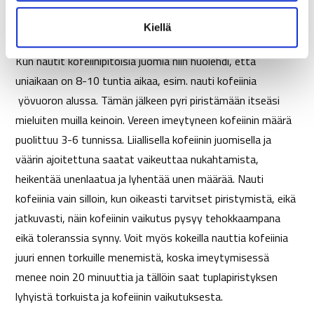
t
Näin hyödynnät kofeiinia optimaalisesti
Kiellä
a
Kun nautit kofeiinipitoisia juomia niin huolehdi, että
uniaikaan on 8-10 tuntia aikaa, esim. nauti kofeiinia
yövuoron alussa. Tämän jälkeen pyri piristämään itseäsi
mieluiten muilla keinoin. Vereen imeytyneen kofeiinin määrä
puolittuu 3-6 tunnissa. Liiallisella kofeiinin juomisella ja
väärin ajoitettuna saatat vaikeuttaa nukahtamista,
heikentää unenlaatua ja lyhentää unen määrää. Nauti
kofeiinia vain silloin, kun oikeasti tarvitset piristymistä, eikä
jatkuvasti, näin kofeiinin vaikutus pysyy tehokkaampana
eikä toleranssia synny. Voit myös kokeilla nauttia kofeiinia
juuri ennen torkuille menemistä, koska imeytymisessä
menee noin 20 minuuttia ja tällöin saat tuplapiristyksen
lyhyistä torkuista ja kofeiinin vaikutuksesta.