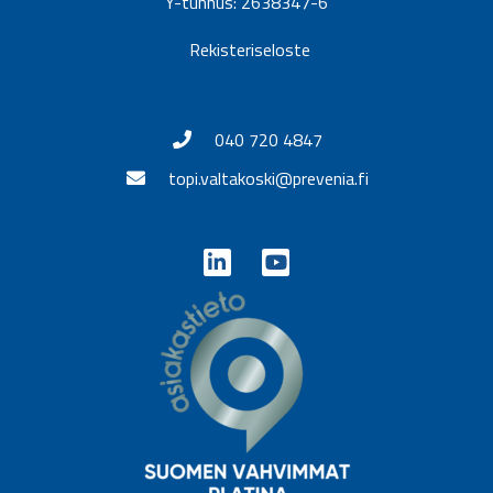
Y-tunnus: 2638347-6
Rekisteriseloste
040 720 4847
topi.valtakoski@prevenia.fi