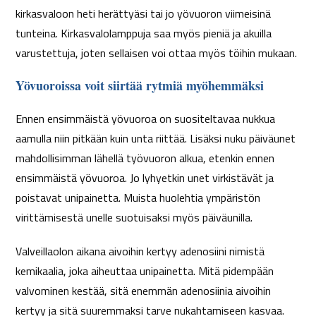
kirkasvaloon heti herättyäsi tai jo yövuoron viimeisinä
tunteina. Kirkasvalolamppuja saa myös pieniä ja akuilla
varustettuja, joten sellaisen voi ottaa myös töihin mukaan.
Yövuoroissa voit siirtää rytmiä myöhemmäksi
Ennen ensimmäistä yövuoroa on suositeltavaa nukkua
aamulla niin pitkään kuin unta riittää. Lisäksi nuku päiväunet
mahdollisimman lähellä työvuoron alkua, etenkin ennen
ensimmäistä yövuoroa. Jo lyhyetkin unet virkistävät ja
poistavat unipainetta. Muista huolehtia ympäristön
virittämisestä unelle suotuisaksi myös päiväunilla.
Valveillaolon aikana aivoihin kertyy adenosiini nimistä
kemikaalia, joka aiheuttaa unipainetta. Mitä pidempään
valvominen kestää, sitä enemmän adenosiinia aivoihin
kertyy ja sitä suuremmaksi tarve nukahtamiseen kasvaa.