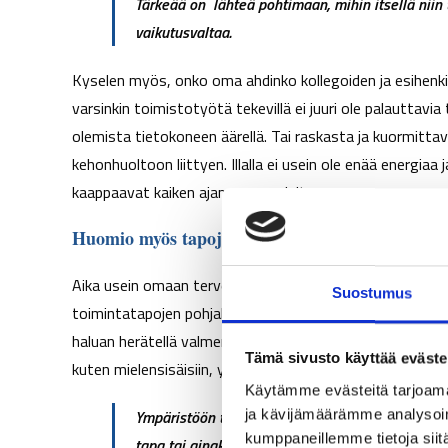
Tärkeää on lähteä pohtimaan, mihin itsellä nii
vaikutusvaltaa.
Kyselen myös, onko oma ahdinko kollegoiden ja esihenkilö
varsinkin toimistotyötä tekevillä ei juuri ole palauttavi
olemista tietokoneen äärellä. Tai raskasta ja kuormittav
kehonhuoltoon liittyen. Illalla ei usein ole enää energiaa
kaappaavat kaiken ajan vapaa-ajalta.
Huomio myös tapojen taustatekijöihin
Aika usein omaan terveydentilaan tai väsyneeseen oloon lö
Suostumus
toimintatapojen pohjalta, mutta silti koetaan voimatto
haluan herätellä valmennettavaa huomaamaan ja havahtu
Tämä sivusto käyttää eväste
kuten mielensisäisiin, ympäristöön ja yhteisöön liittyviin 
Käytämme evästeitä tarjoama
Ympäristöön tarvitaan ärsyke eli uudesta tavasta
ja kävijämäärämme analysoim
kumppaneillemme tietoja siitä
tapa tai ainakin lisätään uuden tavan todennäkö