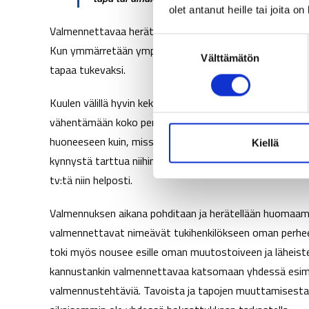
olet antanut heille tai joita o
Valmennettavaa herätellään huomaamaan, miten erilaiset 
S
Kun ymmärretään ympäristön vaikutus oman toiminnan 
Välttämätön
u
tapaa tukevaksi.
o
s
Kuulen välillä hyvin kekseliäitä keinoja ympäristön muok
t
vähentämään koko perheen tv:n katselua ja näin joudutt
u
huoneeseen kuin, missä vietetään aikaa. Kehonhuollos
m
Kiellä
u
kynnystä tarttua niihin sohvalla istumisen sijaan. Tai va
k
tv:tä niin helposti.
s
e
Valmennuksen aikana pohditaan ja herätellään huomaama
n
valmennettavat nimeävät tukihenkilökseen oman perheenj
v
toki myös nousee esille oman muutostoiveen ja läheisten
a
kannustankin valmennettavaa katsomaan yhdessä esimer
l
valmennustehtäviä. Tavoista ja tapojen muuttamisesta y
i
n