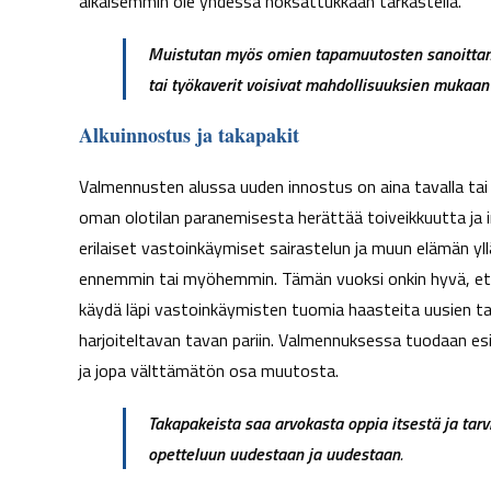
aikaisemmin ole yhdessä hoksattukkaan tarkastella.
t
a
Muistutan myös omien tapamuutosten sanoittami
tai työkaverit voisivat mahdollisuuksien mukaan o
Alkuinnostus ja takapakit
Valmennusten alussa uuden innostus on aina tavalla tai
oman olotilan paranemisesta herättää toiveikkuutta ja i
erilaiset vastoinkäymiset sairastelun ja muun elämän 
ennemmin tai myöhemmin. Tämän vuoksi onkin hyvä, ett
käydä läpi vastoinkäymisten tuomia haasteita uusien t
harjoiteltavan tavan pariin. Valmennuksessa tuodaan esi
ja jopa välttämätön osa muutosta.
Takapakeista saa arvokasta oppia itsestä ja tar
opetteluun uudestaan ja uudestaan
.