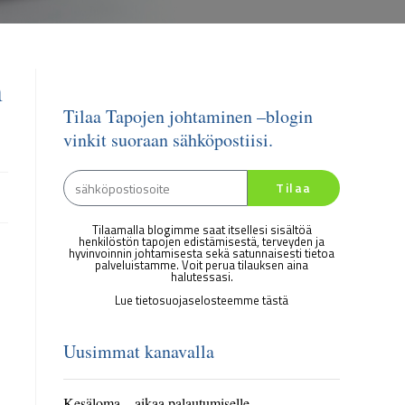
n
Tilaa Tapojen johtaminen –blogin
vinkit suoraan sähköpostiisi.
Tilaa
Tilaamalla blogimme saat itsellesi sisältöä
henkilöstön tapojen edistämisestä, terveyden ja
hyvinvoinnin johtamisesta sekä satunnaisesti tietoa
palveluistamme. Voit perua tilauksen aina
halutessasi.
Lue tietosuojaselosteemme tästä
Uusimmat kanavalla
Kesäloma – aikaa palautumiselle,