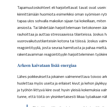
Tapamuutoskohteet eli harjoiteltavat tavat ovat usein h
kiinnittämään huomiota esimerkiksi oman syömisen rytm
tapaa ulos sohvalla makoilun sijaan tai kokeillaan, miten
ansiosta. Tai lähdetään harjoittelemaan tietokoneen äär
rauhoittaa ja auttaa stressaavissa tilanteissa. Joskus ha
vuorovaikutustilanteisiin kotona tai töissä. Joskus val
reagointityyliä, josta seuraa harmitusta ja pahaa mielt
rakentavamman reagointityylin harjoitteleminen työkiire
Arkeen kaivataan lisää energiaa
Lähes poikkeuksetta jokainen valmennettava toivoo arke
huolettaa myös useita ja erilaiset kivut ja kehon jäykk
ja työhön liittyvä kiire ovat hyvin yleisiä kokemuksia v
tunne, että töitä on yksinkertaisesti liikaa työaikaan 