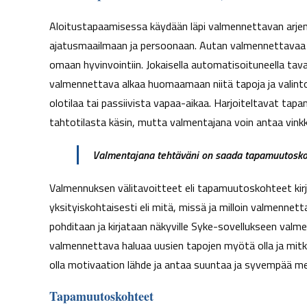
Aloitustapaamisessa käydään läpi valmennettavan arje
ajatusmaailmaan ja persoonaan. Autan valmennettavaa 
omaan hyvinvointiin. Jokaisella automatisoituneella taval
valmennettava alkaa huomaamaan niitä tapoja ja valintoj
olotilaa tai passiivista vapaa-aikaa. Harjoiteltavat 
tahtotilasta käsin, mutta valmentajana voin antaa vinkk
Valmentajana tehtäväni on saada tapamuutoskoht
Valmennuksen välitavoitteet eli tapamuutoskohteet kir
yksityiskohtaisesti eli mitä, missä ja milloin valmenn
pohditaan ja kirjataan näkyville Syke-sovellukseen valme
valmennettava haluaa uusien tapojen myötä olla ja mitk
olla motivaation lähde ja antaa suuntaa ja syvempää me
Tapamuutoskohteet