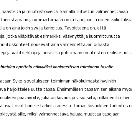
n haasteita ja muutostoiveita. Samalla tutustun valmennettavan
tunnistamaan ja ymmärtämään omia tapojaan ja niiden vaikutuksi
la on aina jokin syy ja tarkoitus. Tavoitteena on, että
a, jotka ylläpitävät esimerkiksi väsynyttä ja kuormittunutta
tapamuutoskohteet nousevat aina valmennettavan omasta
ejä ja vaihtoehtoja ja herätellä pohtimaan muutosten realistisuutt
eiden opettelu näkyväksi konkreettisen toiminnan tasolle.
jataan Syke-sovellukseen toiminnan näkökulmasta hyvinkin
ettava harjoittelee uutta tapaa. Ensimmäisen tapaamisen aikana myö
nnuksen päätavoite, joka on kuvaus ja visio siitä, millainen ihminen
ä asiat ovat hänelle tärkeitä arjessa. Tämän kuvauksen tarkoitus 
rkitystä sille, miksi valmennettava haluaa muuttaa tapojaan.