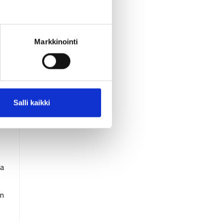
a
Markkinointi
Salli kaikki
ja
an