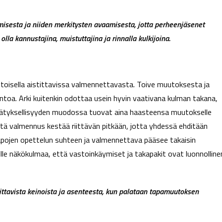
sesta ja niiden merkitysten avaamisesta, jotta perheenjäsenet
lla kannustajina, muistuttajina ja rinnalla kulkijoina.
 toisella aistittavissa valmennettavasta. Toive muutoksesta ja
ntoa. Arki kuitenkin odottaa usein hyvin vaativana kulman takana,
yllätyksellisyyden muodossa tuovat aina haasteensa muutokselle
ä valmennus kestää riittävän pitkään, jotta yhdessä ehditään
apojen opettelun suhteen ja valmennettava pääsee takaisin
lle näkökulmaa, että vastoinkäymiset ja takapakit ovat luonnolline
vittavista keinoista ja asenteesta, kun palataan tapamuutoksen