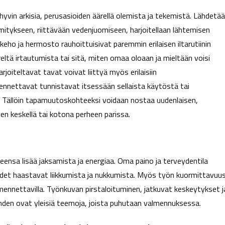
yvin arkisia, perusasioiden äärellä olemista ja tekemistä. Lähdetä
itykseen, riittävään vedenjuomiseen, harjoitellaan lähtemisen
 keho ja hermosto rauhoittuisivat paremmin erilaisen iltarutiinin
eltä irtautumista tai sitä, miten omaa oloaan ja mieltään voisi
rjoiteltavat tavat voivat liittyä myös erilaisiin
mennettavat tunnistavat itsessään sellaista käytöstä tai
ä. Tällöin tapamuutoskohteeksi voidaan nostaa uudenlaisen,
en keskellä tai kotona perheen parissa.
ensa lisää jaksamista ja energiaa. Oma paino ja terveydentila
yydet haastavat liikkumista ja nukkumista. Myös työn kuormittavuu
almennettavilla. Työnkuvan pirstaloituminen, jatkuvat keskeytykset j
nähden ovat yleisiä teemoja, joista puhutaan valmennuksessa.