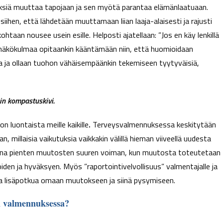
tyksiä muuttaa tapojaan ja sen myötä parantaa elämänlaatuaan.
hen, että lähdetään muuttamaan liian laaja-alaisesti ja rajusti
taan nousee usein esille. Helposti ajatellaan: ”Jos en käy lenkillä
n näkökulmaa opitaankin kääntämään niin, että huomioidaan
ta ja ollaan tuohon vähäisempäänkin tekemiseen tyytyväisiä,
n kompastuskivi.
n luontaista meille kaikille
.
Terveysvalmennuksessa keskitytään
, millaisia vaikutuksia vaikkakin välillä hieman viiveellä uudesta
kana pienten muutosten suuren voiman, kun muutosta toteutetaan
iden ja hyväksyen. Myös ”raportointivelvollisuus” valmentajalle ja
a lisäpotkua omaan muutokseen ja siinä pysymiseen.
en valmennuksessa?