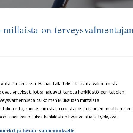
-millaista on terveysvalmentaja
työtä Preveniassa. Haluan tällä tekstillä avata valmennusta
ovat yritykset, jotka haluavat tarjota henkilöstölleen tapojen
rveysvalmennusta tai kolmen kuukauden mittaista
en tukemista, kannustamista ja opastamista tapojen muuttamisen
ohtainen keino tukea henkilöstön hyvinvointia ja työkykyä.
merkit ja tavoite valmennukselle