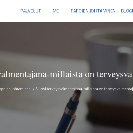
PALVELUT
ME
TAPOJEN JOHTAMINEN – BLOG
valmentajana-millaista on terveysva
apojen johtaminen
>
Vuosi terveysvalmentajana-millaista on terveysvalmentaj