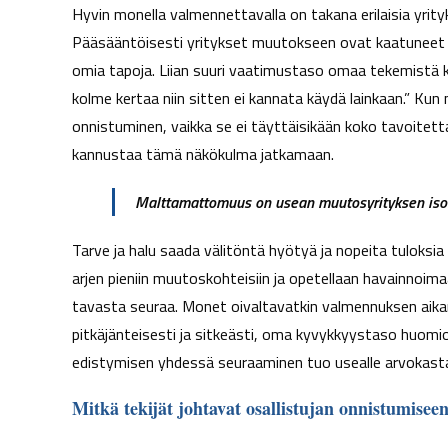
Hyvin monella valmennettavalla on takana erilaisia yri
Pääsääntöisesti yritykset muutokseen ovat kaatuneet sii
omia tapoja. Liian suuri vaatimustaso omaa tekemistä koh
kolme kertaa niin sitten ei kannata käydä lainkaan.” Ku
onnistuminen, vaikka se ei täyttäisikään koko tavoitet
kannustaa tämä näkökulma jatkamaan.
Malttamattomuus on usean muutosyrityksen isoi
Tarve ja halu saada välitöntä hyötyä ja nopeita tuloksia o
arjen pieniin muutoskohteisiin ja opetellaan havainnoimaan
tavasta seuraa. Monet oivaltavatkin valmennuksen ai
pitkäjänteisesti ja sitkeästi, oma kyvykkyystaso huomio
edistymisen yhdessä seuraaminen tuo usealle arvokast
Mitkä tekijät johtavat osallistujan onnistumise