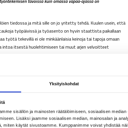
n työntekemisen tavoissa kuin omassa vapaa-ajassa on
ien tiedossa ja mitä sille on jo yritetty tehdä. Kuulen usein, että
a taukoja työpäivissä ja työasento on hyvin staattista paikallaan
aa työtä tekevillä ei ole minkäänlaisia keinoja tai tapoja omaan
 ja intoa itsestä huolehtimiseen tai muut arjen velvoitteet
ytyy selkeitä syitä ja selittäviä tekijöitä arjen valintojen ja
Yksityiskohdat
muutta ja keinottomuutta valita tai tehdä toisin. Tämän vuoksi
maan laajemmin omien tapojen taustalla vaikuttaviin tekijöihin
itä
asioihin.
mme sisällön ja mainosten räätälöimiseen, sosiaalisen median
 muistuttava asia, jotta ylipäätään muistetaan toteuttaa uusi
iseen. Lisäksi jaamme sosiaalisen median, mainosalan ja analy
, miten käytät sivustoamme. Kumppanimme voivat yhdistää näitä t
isyyttä.