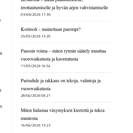
irrottautumiselle ja hyvän arjen vahvistamiselle
03/06/2026 11:36
a
Kortisoli – mainettaan parempi?
25/05/2026 13:20
Paussin voima – miten rytmin säätely muuttaa
a.
vuorovaikutusta ja kuormitusta
11/05/2026 14:54
Parisuhde ja rakkaus on tekoja, valintoja ja
vuorovaikutusta
s
28/04/2026 09:21
on
Miten hidastaa väsymyksen kierrettä ja tukea
muutosta
14/04/2026 13:23