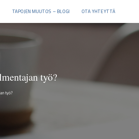
I
TAPOJEN MUUTOS – BLOGI
OTA YHTEYTTÄ
lmentajan työ?
an työ?