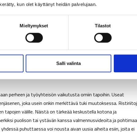
n kerätty, kun olet käyttänyt heidän palvelujaan.
ympäristöt ohjaavat ja vaikuttavat omiin valintoihin ja tapoihin.
ja valintojen taustalla, pystytään muokkaamaan ympäristöä uutt
Mieltymykset
Tilastot
kauksesta: Tv:n kaukosäädin piilotettiin auton takakonttiin
amaan unille menoa. Kännykkä jätetään konkreettisesti eri
ta muistuttavat välineet asetetaan sohvan viereen madaltamaan
Salli valinta
ihdetaan tyyny eri puolelle sängyn päätyä ja näin ei tule katsottua
an perheen ja työyhteisön vaikutusta omiin tapoihin. Useat
äsenen, joka usein onkin merkittävä tuki muutoksessa. Ristiriito
 tapojen välille. Näistä on tärkeää keskustella kotona ja
kiksi puolison tai ystävän kanssa valmennusvideoita ja pohtima
hdessä puhuttaessa voi nousta aivan uusia aiheita esiin, joita ei