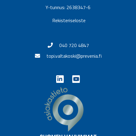
Y-tunnus: 2638347-6
Rekisteriseloste
040 720 4847
topi.valtakoski@prevenia.fi