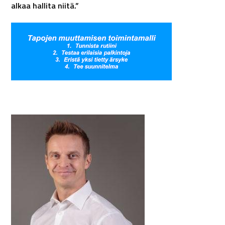
alkaa hallita niitä.”