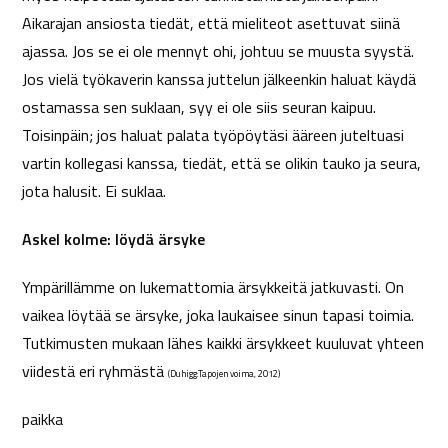
Aikarajan ansiosta tiedät, että mieliteot asettuvat siinä
ajassa. Jos se ei ole mennyt ohi, johtuu se muusta syystä.
Jos vielä työkaverin kanssa juttelun jälkeenkin haluat käydä
ostamassa sen suklaan, syy ei ole siis seuran kaipuu.
Toisinpäin; jos haluat palata työpöytäsi ääreen juteltuasi
vartin kollegasi kanssa, tiedät, että se olikin tauko ja seura,
jota halusit. Ei suklaa.
Askel kolme: löydä ärsyke
Ympärillämme on lukemattomia ärsykkeitä jatkuvasti. On
vaikea löytää se ärsyke, joka laukaisee sinun tapasi toimia.
Tutkimusten mukaan lähes kaikki ärsykkeet kuuluvat yhteen
viidestä eri ryhmästä
(Duhigg:Tapojen voima, 2012)
paikka