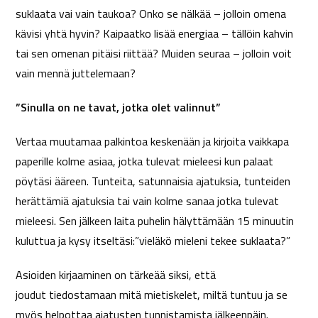
suklaata vai vain taukoa? Onko se nälkää – jolloin omena
kävisi yhtä hyvin? Kaipaatko lisää energiaa – tällöin kahvin
tai sen omenan pitäisi riittää? Muiden seuraa – jolloin voit
vain mennä juttelemaan?
”
Sinulla on ne tavat, jotka olet valinnut”
Vertaa muutamaa palkintoa keskenään ja kirjoita vaikkapa
paperille kolme asiaa, jotka tulevat mieleesi kun palaat
pöytäsi ääreen. Tunteita, satunnaisia ajatuksia, tunteiden
herättämiä ajatuksia tai vain kolme sanaa jotka tulevat
mieleesi. Sen jälkeen laita puhelin hälyttämään 15 minuutin
kuluttua ja kysy itseltäsi:”vieläkö mieleni tekee suklaata?”
Asioiden kirjaaminen on tärkeää siksi, että
joudut tiedostamaan mitä mietiskelet, miltä tuntuu ja se
myös helpottaa ajatusten tunnistamista jälkeenpäin.