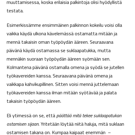
muuttamisessa, koska erilaisia palkintoja olisi hyödyllistä
testata.
Esimerkissämme ensimmäinen palkinnon kokeilu voisi olla
vaikka käydä ulkona kävelemässä ostamatta mitään ja
mennä takaisin oman työpöydän ääreen. Seuraavana
päivänä käydä ostamassa se suklaapatukka, mutta
mennäkin suoraan työpöydän ääreen syömään sen.
Kolmantena päivänä ostamalla omena ja syödä se jutellen
työkavereiden kanssa. Seuraavana päivänä omena ja
vaikkapa kahvikupillinen. Sitten voisi mennä juttelemaan
työkavereiden kanssa ilman mitään syötävää ja palata
takaisin työpöydän ääreen.
Eli ytimessä on se, että
päättää mitä tekee suklaapatukan
ostamisen sijaan
. Yritetään löytää niitä haluja, mitä suklaan
ostamisen takana on. Kumpaa kaipaat enemmän –