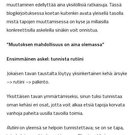
muuttaminen edellyttää aina yksilöllisiä ratkaisuja. Tässä
blogikirjoituksessa koetan kuitenkin avata yleisellä tasolla
mistä tapojen muuttamisessa on kyse ja millaisilla
konkreettisilla askeleilla sinäkin voit onnistua.
”
Muutoksen mahdollisuus on aina olemassa”
Ensimmäinen askel: tunnista rutiini
Jokaisen tavan taustalta löytyy yksinkertainen kehä: ärsyke
–> rutiini –> palkinto.
Yksittäisen tavan ymmärtämiseksi, sinun tulisi tunnistaa
oman kehäsi eri osat, jotta voit alkaa etsiä tapoja korvata
vanhoja paheita uusilla tavoilla toimia.
Rutiini
on yleensä se helpoin tunnistettava; se on se tapa,