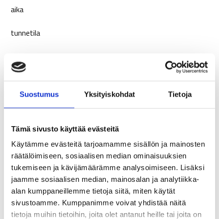
aika
tunnetila
muut ihmiset
välittömästi tapaa edeltävä toiminta
Suostumus
Yksityiskohdat
Tietoja
Siispä, jos yrität saada selville ärsykkeen joka edeltää
suklaan ostoa, voit kirjoittaa itsellesi vastaukset seuraaviin
Tämä sivusto käyttää evästeitä
kysymyksiin heti kun halu herää:
Käytämme evästeitä tarjoamamme sisällön ja mainosten
Missä olet?
räätälöimiseen, sosiaalisen median ominaisuuksien
tukemiseen ja kävijämäärämme analysoimiseen. Lisäksi
Paljonko kello on?
jaamme sosiaalisen median, mainosalan ja analytiikka-
alan kumppaneillemme tietoja siitä, miten käytät
Miltä tuntuu?
sivustoamme. Kumppanimme voivat yhdistää näitä
tietoja muihin tietoihin, joita olet antanut heille tai joita on