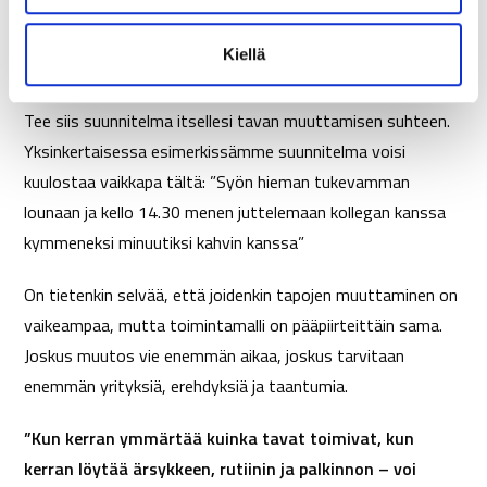
tapojen muuttamisesta raskasta, koska asiat eivät muutu
n
t
itsestään. Ne pitää muuttaa! Se vaatii ajatustyötä ja
Kiellä
a
harjoittelua, ja tuntuu siksi raskaalta.
Tee siis suunnitelma itsellesi tavan muuttamisen suhteen.
Yksinkertaisessa esimerkissämme suunnitelma voisi
kuulostaa vaikkapa tältä: ”Syön hieman tukevamman
lounaan ja kello 14.30 menen juttelemaan kollegan kanssa
kymmeneksi minuutiksi kahvin kanssa”
On tietenkin selvää, että joidenkin tapojen muuttaminen on
vaikeampaa, mutta toimintamalli on pääpiirteittäin sama.
Joskus muutos vie enemmän aikaa, joskus tarvitaan
enemmän yrityksiä, erehdyksiä ja taantumia.
”Kun kerran ymmärtää kuinka tavat toimivat, kun
kerran löytää ärsykkeen, rutiinin ja palkinnon – voi