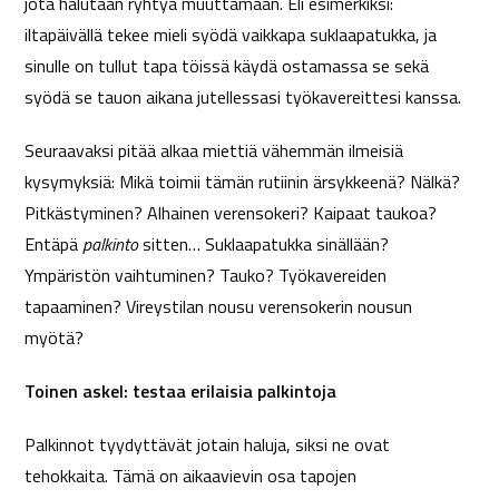
jota halutaan ryhtyä muuttamaan. Eli esimerkiksi:
iltapäivällä tekee mieli syödä vaikkapa suklaapatukka, ja
sinulle on tullut tapa töissä käydä ostamassa se sekä
syödä se tauon aikana jutellessasi työkavereittesi kanssa.
Seuraavaksi pitää alkaa miettiä vähemmän ilmeisiä
kysymyksiä: Mikä toimii tämän rutiinin ärsykkeenä? Nälkä?
Pitkästyminen? Alhainen verensokeri? Kaipaat taukoa?
Entäpä
palkinto
sitten… Suklaapatukka sinällään?
Ympäristön vaihtuminen? Tauko? Työkavereiden
tapaaminen? Vireystilan nousu verensokerin nousun
myötä?
Toinen askel: testaa erilaisia palkintoja
Palkinnot tyydyttävät jotain haluja, siksi ne ovat
tehokkaita. Tämä on aikaavievin osa tapojen