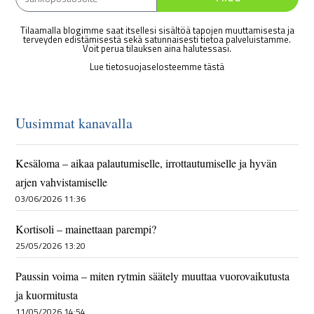
Tilaamalla blogimme saat itsellesi sisältöä tapojen muuttamisesta ja
terveyden edistämisestä sekä satunnaisesti tietoa palveluistamme.
Voit perua tilauksen aina halutessasi.
Lue tietosuojaselosteemme tästä
Uusimmat kanavalla
Kesäloma – aikaa palautumiselle, irrottautumiselle ja hyvän
arjen vahvistamiselle
03/06/2026 11:36
Kortisoli – mainettaan parempi?
25/05/2026 13:20
Paussin voima – miten rytmin säätely muuttaa vuorovaikutusta
ja kuormitusta
11/05/2026 14:54