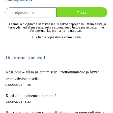
Tilaa
Tilaamalla blogimme saat itsellesi sisältöä tapojen muuttamisesta ja
terveyden edistämisestä sekä satunnaisesti tietoa palveluistamme.
Voit perua tilauksen aina halutessasi.
Lue tietosuojaselosteemme tästä
Uusimmat kanavalla
Kesäloma – aikaa palautumiselle, irrottautumiselle ja hyvän
arjen vahvistamiselle
03/06/2026 11:36
Kortisoli – mainettaan parempi?
25/05/2026 13:20
Paussin voima – miten rytmin säätely muuttaa vuorovaikutusta