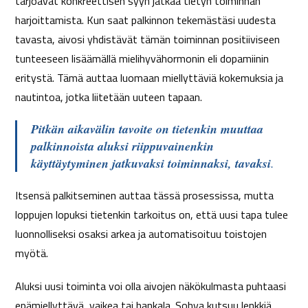
tarjoavat konkreettisen syyn jatkaa tietyn toiminnan
harjoittamista. Kun saat palkinnon tekemästäsi uudesta
tavasta, aivosi yhdistävät tämän toiminnan positiiviseen
tunteeseen lisäämällä mielihyvähormonin eli dopamiinin
eritystä. Tämä auttaa luomaan miellyttäviä kokemuksia ja
nautintoa, jotka liitetään uuteen tapaan.
Pitkän aikavälin tavoite on tietenkin muuttaa
palkinnoista aluksi riippuvainenkin
käyttäytyminen jatkuvaksi toiminnaksi, tavaksi
.
Itsensä palkitseminen auttaa tässä prosessissa, mutta
loppujen lopuksi tietenkin tarkoitus on, että uusi tapa tulee
luonnolliseksi osaksi arkea ja automatisoituu toistojen
myötä.
Aluksi uusi toiminta voi olla aivojen näkökulmasta puhtaasi
epämiellyttävä, vaikea tai hankala. Sohva kutsuu lenkkiä