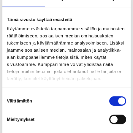
toiminta alkaa realisoitua ja muuttua säännöllisemmäksi.
Esimerkkinä voisin nostaa vaikka äänikirjan kuuntelun
Tämä sivusto käyttää evästeitä
kävelylenkillä. Voit tehdä suosikkikirjailijastasi itsellesi
Käytämme evästeitä tarjoamamme sisällön ja mainosten
motivaattorin lähteä kävelylenkille vaikka niin, että sovit
räätälöimiseen, sosiaalisen median ominaisuuksien
itsesi kanssa, että kuuntelet kirjaa vain ollessasi
tukemiseen ja kävijämäärämme analysoimiseen. Lisäksi
kävelemässä. Eli et mietikään lähteväsi kävelemään ja
jaamme sosiaalisen median, mainosalan ja analytiikka-
samalla kuuntelet äänikirjaa vaan lähdet kuuntelemaan
alan kumppaneillemme tietoja siitä, miten käytät
äänikirjaa samalla kävellen. Tiedän. Kuulostaa omituiselta. Ja
sivustoamme. Kumppanimme voivat yhdistää näitä
tietoja muihin tietoihin, joita olet antanut heille tai joita on
samaahan tuo on, mutta aivojen ja dopamiinin
kerätty, kun olet käyttänyt heidän palvelujaan.
näkökulmasta voit saada parempia ja nopeampia
onnistumisen tunteita aikaan ajattelemalla eri kulmalla. Näin
S
liität etukäteen ehkä epämiellyttävältä tuntuvaan
Välttämätön
u
kävelylenkkiin mukavan ja aivoille mielihyvää tuottavan
o
toiminnon.
s
Mieltymykset
t
Eli pyrit liittämään
u