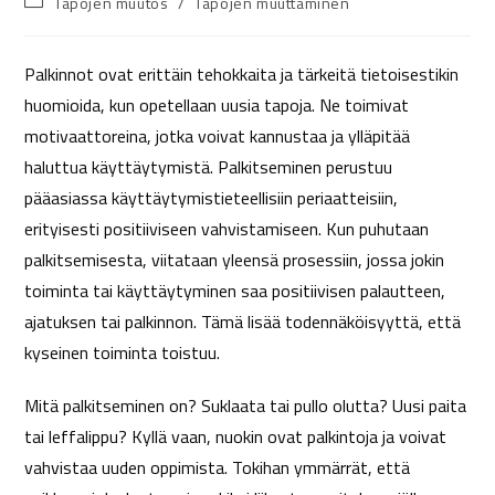
Tapojen muutos
/
Tapojen muuttaminen
Palkinnot ovat erittäin tehokkaita ja tärkeitä tietoisestikin
huomioida, kun opetellaan uusia tapoja. Ne toimivat
motivaattoreina, jotka voivat kannustaa ja ylläpitää
haluttua käyttäytymistä. Palkitseminen perustuu
pääasiassa käyttäytymistieteellisiin periaatteisiin,
erityisesti positiiviseen vahvistamiseen. Kun puhutaan
palkitsemisesta, viitataan yleensä prosessiin, jossa jokin
toiminta tai käyttäytyminen saa positiivisen palautteen,
ajatuksen tai palkinnon. Tämä lisää todennäköisyyttä, että
kyseinen toiminta toistuu.
Mitä palkitseminen on? Suklaata tai pullo olutta? Uusi paita
tai leffalippu? Kyllä vaan, nuokin ovat palkintoja ja voivat
vahvistaa uuden oppimista. Tokihan ymmärrät, että