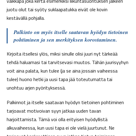
vaikkapa joka kerta esimerkiksi liikuntasuorituksen jälkeen
juotu olut tai syöty suklaapatukka eivät ole kovin
kestävällä pohjalla.
Palkinto on myös itselle saatavan hyödyn tietoinen
pohtiminen ja sen merkityksen korostaminen.
Kirjoita itsellesi ylös, miksi sinulle olisi juuri nyt tärkeää
tehdä haluamasi tai tarvitsevasi muutos. Tähän juurisyyhyn
voit aina palata, kun tulee (ja se aina jossain vaiheessa
tulee) huono hetki ja uusi tapa jää toteutumatta tai
unohtuu arjen pyörityksessä.
Palkinnot ja itselle saatavan hyödyn tietoinen pohtiminen
tarjoavat motivoivan syyn jatkaa uuden tavan
harjoittamista. Tämä voi olla erityisen hyödyllistä
alkuvaiheessa, kun uusi tapa ei ole vielä juurtunut. Ne