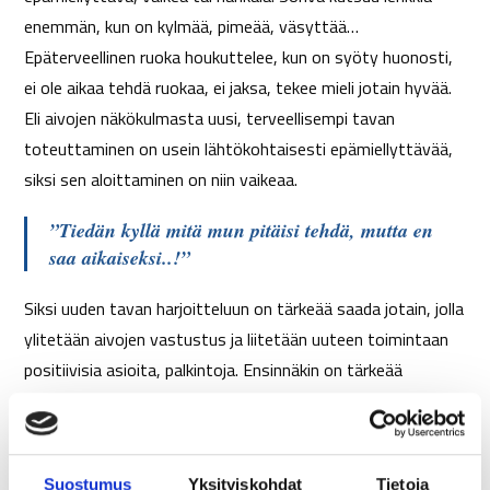
enemmän, kun on kylmää, pimeää, väsyttää…
Epäterveellinen ruoka houkuttelee, kun on syöty huonosti,
ei ole aikaa tehdä ruokaa, ei jaksa, tekee mieli jotain hyvää.
Eli aivojen näkökulmasta uusi, terveellisempi tavan
toteuttaminen on usein lähtökohtaisesti epämiellyttävää,
siksi sen aloittaminen on niin vaikeaa.
”Tiedän kyllä mitä mun pitäisi tehdä, mutta en
saa aikaiseksi..!”
Siksi uuden tavan harjoitteluun on tärkeää saada jotain, jolla
ylitetään aivojen vastustus ja liitetään uuteen toimintaan
positiivisia asioita, palkintoja. Ensinnäkin on tärkeää
madaltaa tekemisen kynnystä. Harjoitella lähtemisen tapaa,
ei niinkään heti mietitä sitä, kuinka paljon, kuinka pitkään tai
täydellistä lopputulosta. Niiden aika on myöhemmin, kun
Suostumus
Yksityiskohdat
Tietoja