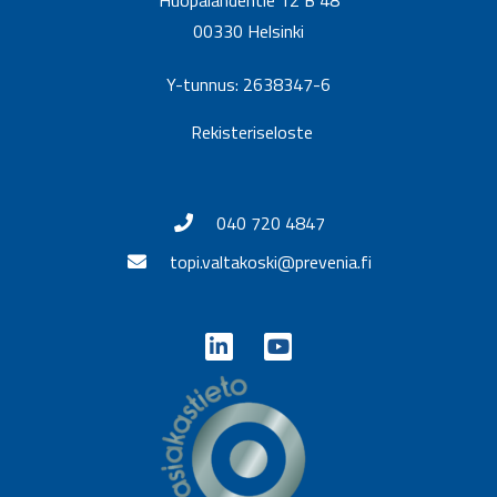
00330 Helsinki
Y-tunnus: 2638347-6
Rekisteriseloste
040 720 4847
topi.valtakoski@prevenia.fi