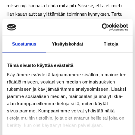
miksei nyt kannata tehdä mitä piti. Siksi se, että et mieti
liian kauan auttaa ylittämään toiminnan kynnyksen. Tartu
hetkeen!
”On aika olla rehellinen itselleen ja päättää mitä
haluaa.”
Suostumus
Yksityiskohdat
Tietoja
Pitää olla jollain tavalla rohkea, että saa aloitettua
Tämä sivusto käyttää evästeitä
muutoksen. Ensimmäinen askel on aina se vaikein. Tulee
takapakkeja ja repsahduksia, mutta palataan muutoksen
Käytämme evästeitä tarjoamamme sisällön ja mainosten
räätälöimiseen, sosiaalisen median ominaisuuksien
tielle saman tien. Joinain päivinä ei
tunnu
siltä, että haluat
tukemiseen ja kävijämäärämme analysoimiseen. Lisäksi
toimia suunnitellusti. Mutta muista sinä voit
jaamme sosiaalisen median, mainosalan ja analytiikka-
aina
päättää
toisin! Elämä on sitä, mitä me siitä teemme.
alan kumppaneillemme tietoja siitä, miten käytät
Se muodostuu tuhansista valinnoista, joita teet. Tunteet
sivustoamme. Kumppanimme voivat yhdistää näitä
tulevat sellaisina kuin tulevat, mutta sinä voit päättää
tietoja muihin tietoihin, joita olet antanut heille tai joita on
miten toimit!
kerätty, kun olet käyttänyt heidän palvelujaan.