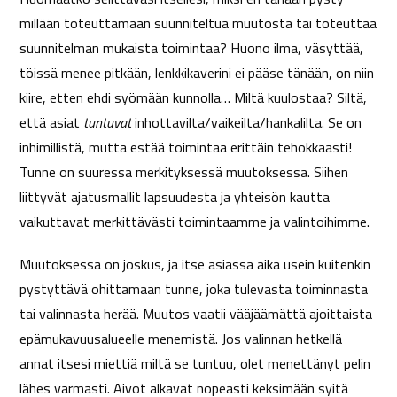
millään toteuttamaan suunniteltua muutosta tai toteuttaa
suunnitelman mukaista toimintaa? Huono ilma, väsyttää,
töissä menee pitkään, lenkkikaverini ei pääse tänään, on niin
kiire, etten ehdi syömään kunnolla… Miltä kuulostaa? Siltä,
että asiat
tuntuvat
inhottavilta/vaikeilta/hankalilta. Se on
inhimillistä, mutta estää toimintaa erittäin tehokkaasti!
Tunne on suuressa merkityksessä muutoksessa. Siihen
liittyvät ajatusmallit lapsuudesta ja yhteisön kautta
vaikuttavat merkittävästi toimintaamme ja valintoihimme.
Muutoksessa on joskus, ja itse asiassa aika usein kuitenkin
pystyttävä ohittamaan tunne, joka tulevasta toiminnasta
tai valinnasta herää. Muutos vaatii vääjäämättä ajoittaista
epämukavuusalueelle menemistä. Jos valinnan hetkellä
annat itsesi miettiä miltä se tuntuu, olet menettänyt pelin
lähes varmasti. Aivot alkavat nopeasti keksimään syitä