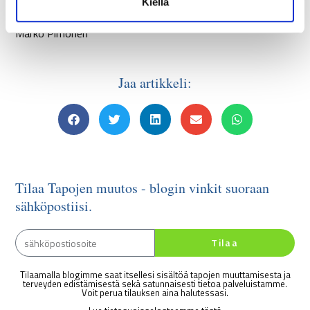
Kiellä
a
Marko Pirhonen
Jaa artikkeli:
Tilaa Tapojen muutos - blogin vinkit suoraan
sähköpostiisi.
Tilaa
Tilaamalla blogimme saat itsellesi sisältöä tapojen muuttamisesta ja
terveyden edistämisestä sekä satunnaisesti tietoa palveluistamme.
Voit perua tilauksen aina halutessasi.