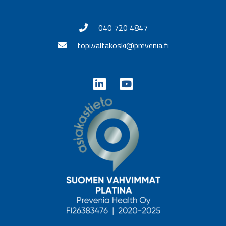
040 720 4847
topi.valtakoski@prevenia.fi