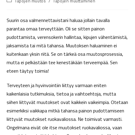
Tapojen muutos
/
Tapojen muuttaminen
Suurin osa valmennettavistani haluaa jollain tavalla
parantaa omaa terveyttään. Oli se sitten painon
pudottamista, verensokerin hallintaa, kipujen vähentämistä,
jaksamista tai mitä tahansa. Muutoksen haluaminen ei
kuitenkaan yksin riitä. Se on tärkeä osa muutosprosessia,
mutta ei pelkästään tee kenestäkään terveempää. Sen
eteen täytyy toimia!
Terveyteen ja hyvinvointiin liittyy varmaan eniten
kaikenlaisia tutkimuksia, tietoa ja vaihtoehtoja, mutta
siihen liittyvät muutokset ovat kaikkein vaikeimpia. Otetaan
esimerkiksi vaikkapa mitkä tahansa painon pudottamiseen
liittyvät muutokset ruokavaliossa. Ne toimivat varmasti.
Ongelmana eivät ole itse muutokset ruokavaliossa, vaan