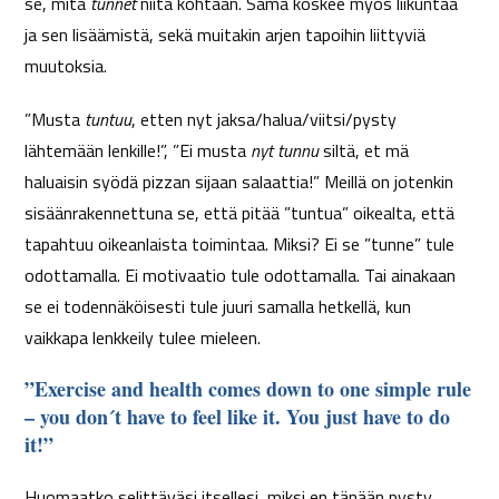
se, mitä
tunnet
niitä kohtaan. Sama koskee myös liikuntaa
ja sen lisäämistä, sekä muitakin arjen tapoihin liittyviä
muutoksia.
”Musta
tuntuu
, etten nyt jaksa/halua/viitsi/pysty
lähtemään lenkille!”, ”Ei musta
nyt tunnu
siltä, et mä
haluaisin syödä pizzan sijaan salaattia!” Meillä on jotenkin
sisäänrakennettuna se, että pitää ”tuntua” oikealta, että
tapahtuu oikeanlaista toimintaa. Miksi? Ei se ”tunne” tule
odottamalla. Ei motivaatio tule odottamalla. Tai ainakaan
se ei todennäköisesti tule juuri samalla hetkellä, kun
vaikkapa lenkkeily tulee mieleen.
”Exercise and health comes down to one simple rule
– you don´t have to feel like it. You just have to do
it!”
Huomaatko selittäväsi itsellesi, miksi en tänään pysty