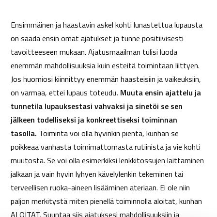
Ensimmäinen ja haastavin askel kohti lunastettua lupausta
on saada ensin omat ajatukset ja tunne positiivisesti
tavoitteeseen mukaan. Ajatusmaailman tulisi luoda
enemmän mahdollisuuksia kuin esteitä toimintaan liittyen.
Jos huomiosi kiinnittyy enemmän haasteisiin ja vaikeuksiin,
on varmaa, ettei lupaus toteudu
. Muuta ensin ajattelu ja
tunnetila lupauksestasi vahvaksi ja sinetöi se sen
jälkeen todelliseksi ja konkreettiseksi toiminnan
tasolla.
Toiminta voi olla hyvinkin pientä, kunhan se
poikkeaa vanhasta toimimattomasta rutiinista ja vie kohti
muutosta. Se voi olla esimerkiksi lenkkitossujen laittaminen
jalkaan ja vain hyvin lyhyen kävelylenkin tekeminen tai
terveellisen ruoka-aineen lisääminen ateriaan. Ei ole niin
paljon merkitystä miten pienellä toiminnolla aloitat, kunhan
ALOITAT. Suuntaa siis ajatuksesi mahdollisuuksiin ja