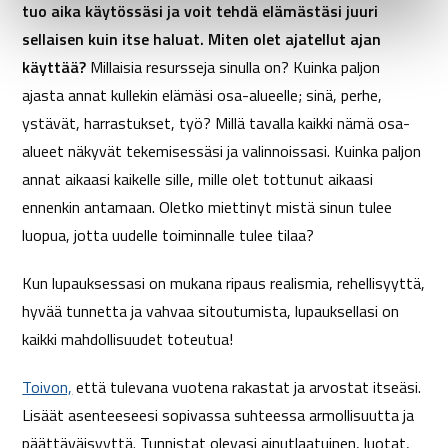
tuo aika käytössäsi ja voit tehdä elämästäsi juuri
sellaisen kuin itse haluat. Miten olet ajatellut ajan
käyttää?
Millaisia resursseja sinulla on? Kuinka paljon
ajasta annat kullekin elämäsi osa-alueelle; sinä, perhe,
ystävät, harrastukset, työ? Millä tavalla kaikki nämä osa-
alueet näkyvät tekemisessäsi ja valinnoissasi. Kuinka paljon
annat aikaasi kaikelle sille, mille olet tottunut aikaasi
ennenkin antamaan. Oletko miettinyt mistä sinun tulee
luopua, jotta uudelle toiminnalle tulee tilaa?
Kun lupauksessasi on mukana ripaus realismia, rehellisyyttä,
hyvää tunnetta ja vahvaa sitoutumista, lupauksellasi on
kaikki mahdollisuudet toteutua!
Toivon,
että tulevana vuotena rakastat ja arvostat itseäsi.
Lisäät asenteeseesi sopivassa suhteessa armollisuutta ja
päättäväisyyttä. Tunnistat olevasi ainutlaatuinen, luotat,