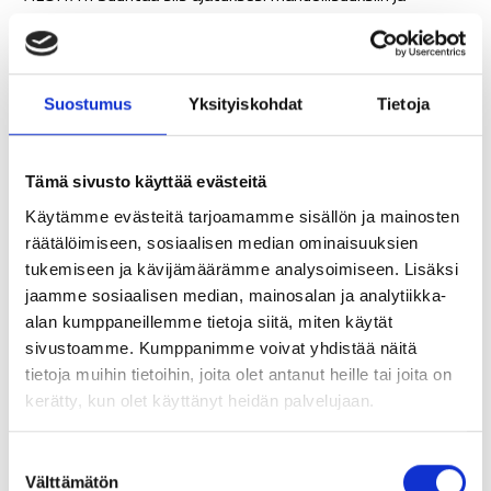
tekemiseen, ja toteuta se. Onnistuessasi pyrkimyksissäsi
kerran, asennoidu jo valmiiksi tekemään koko homma alusta
saakka uudelleen ja uudelleen
. Ne, jotka eivät luovuta jo
Suostumus
Yksityiskohdat
Tietoja
alussa, saavuttavat lopulta eniten.
Tämä sivusto käyttää evästeitä
Käytämme evästeitä tarjoamamme sisällön ja mainosten
Mikä on pienin mahdollinen teko aloittaakseni, jotta lupaus
räätälöimiseen, sosiaalisen median ominaisuuksien
toteutuu?
tukemiseen ja kävijämäärämme analysoimiseen. Lisäksi
jaamme sosiaalisen median, mainosalan ja analytiikka-
Mitä teen joka päivä edistääkseni asiaa?
alan kumppaneillemme tietoja siitä, miten käytät
sivustoamme. Kumppanimme voivat yhdistää näitä
Jos haluan muutosta, miksen ole jo aloittanut?
tietoja muihin tietoihin, joita olet antanut heille tai joita on
kerätty, kun olet käyttänyt heidän palvelujaan.
Mitä tunteita lupaus herättää minussa? Olenko innostunut?
Olenko visualisoinut sen mitä tahdon? Kykenenkö tuntemaan
S
Välttämätön
u