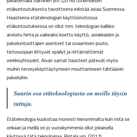
julkaisemalla Salminen ym. (2016) tutkimuksen
etäkuntoutuksesta tavoitteena edistää asiaa Suomessa.
Haasteena etäteknologian käyttöönotossa
etäkuntoutuksessa on ollut mm. teknologian kalliiksi
arvioitu hinta ja vaikeaksi koettu käyttö, asiakkaiden ja
palveluntuottajien asenteet tai osaamisen puute,
tietosuojaan liittyvät epäilyt ja riittämättömät
verkkoyhteydet. Aivan samat haasteet pätevät myös
muihin terveyskäyttäytymisen muuttamiseen tähtääviin
palveluihin.
Suurin osa etäteknologiasta on meille täysin
tuttuja.
Etäteknologia kuulostaa monesti hienommalta kuin mitä se
onkaan ja meillä on jo vuosikymmeniä ollut jokaisella
käytössä tätä teknologiaa. Rintala ym. (2017),