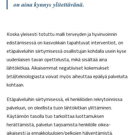
on aina kynnys ylitettävänä.
Koska yleisesti totuttu malli terveyden ja hyvinvoinnin
edistämisessä on kasvokkain tapahtuvat interventiot, on
etäpalveluihin siirtymisessä osallistujan kohdalla usein kyse
uudenlaisen tavan opettelusta, mikä sisältää aina
lähtökitkaa. Aikaisemmat negatiiviset kokemukset
(etä)teknologiasta voivat myös aiheuttaa epäilyä palveluita
kohtaan.
Etäpalveluihin siirtymisessä, eli henkilöiden rekrytoinnissa
palveluun, on oleellista tuon lähtökitkan ylittäminen.
Käytännön tasolla tuo tarkoittaa luottamuksen
herättämistä, palvelun tarjoamista henkilölle oikea-
aikaisesti ja ennakkoluulojen/pelkojen hälventämistä.