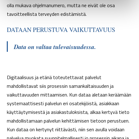
olla mukava ohjelmanumero, mutta ne eivät ole osa
tavoitteellista terveyden edistämistä.
DATAAN PERUSTUVA VAIKUTTAVUUS
Data on valtaa tulevaisuudessa.
Digitaalisuus ja etänä toteutettavat palvelut
mahdollistavat siis prosessin samankaltaisuuden ja
vaikuttavuuden mittaamisen. Kun dataa aletaan keräämään
systemaattisesti palvelun eri osatekijöistä, asiakkaan
käyttäytymisestä ja asiakastuloksista, alkaa kertyvä tieto
mahdollistamaan palvelun kehittämisen tietoon perustuen.
Kun dataa on kertynyt riittävästi, niin sen avulla voidaan
palvelua muokata suunnitelmallisesti jo prosessin aikana ja