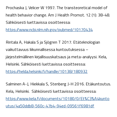
Prochaska J, Velicer W 1997. The transteoretical model of
health behavior change. Am J Health Promot. 12 (1): 38-48.
Sähköisesti luettavissa osoitteessa:
https://www.ncbi.nlm.nih.gov/pubmed/10170434
Rintala A, Hakala S ja Sjögren T 2017. Etäteknologian
vaikuttavuus liikunnallisessa kuntoutuksessa –
järjestelmällinen kirjallisuuskatsaus ja meta-analyysi. Kela,
Helsinki. Sähköisesti luettavissa osoitteessa:
https://helda.helsinki.fi/handle/10138/180932
Salminen A-J, Hiekkala S, Stenberg J-H 2016. Etäkuntoutus.
Kela, Helsinki. Sähköisesti luettavissa osoitteessa:
https://www.kela.fi/documents/10180/0/Et%C3%A4kunto
utus/4a50ddb8-560c-47b4-94ed-09561f6981df