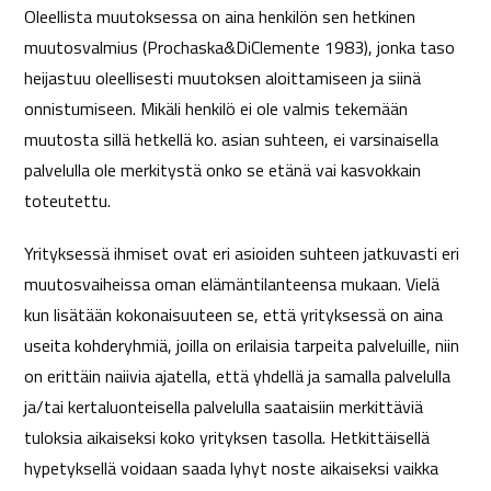
Oleellista muutoksessa on aina henkilön sen hetkinen
muutosvalmius (Prochaska&DiClemente 1983), jonka taso
heijastuu oleellisesti muutoksen aloittamiseen ja siinä
onnistumiseen. Mikäli henkilö ei ole valmis tekemään
muutosta sillä hetkellä ko. asian suhteen, ei varsinaisella
palvelulla ole merkitystä onko se etänä vai kasvokkain
toteutettu.
Yrityksessä ihmiset ovat eri asioiden suhteen jatkuvasti eri
muutosvaiheissa oman elämäntilanteensa mukaan. Vielä
kun lisätään kokonaisuuteen se, että yrityksessä on aina
useita kohderyhmiä, joilla on erilaisia tarpeita palveluille, niin
on erittäin naiivia ajatella, että yhdellä ja samalla palvelulla
ja/tai kertaluonteisella palvelulla saataisiin merkittäviä
tuloksia aikaiseksi koko yrityksen tasolla. Hetkittäisellä
hypetyksellä voidaan saada lyhyt noste aikaiseksi vaikka