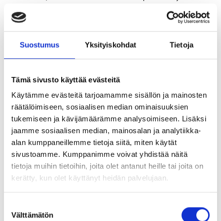
vaikuttavuuden kehittämiseen.
Etänä toteutettavissa palveluissa vaadittava vakiointi
Suostumus
Yksityiskohdat
Tietoja
tapahtuu usein automaattisesti, koska prosessi täytyy
rakentaa järjestelmään. Tätä täytyisi siis edeltää pohdinta
millä prosessilla ja sisällöllä pyritään vaikuttavuutta
Tämä sivusto käyttää evästeitä
saamaan aikaan.
Täytyisi.
Käytämme evästeitä tarjoamamme sisällön ja mainosten
räätälöimiseen, sosiaalisen median ominaisuuksien
Asiantuntijavetoisessa mallissa vakiointia ei välttämättä
tukemiseen ja kävijämäärämme analysoimiseen. Lisäksi
ole ollenkaan, vaan toiminta riippuu täysin asiantuntijasta ja
jaamme sosiaalisen median, mainosalan ja analytiikka-
hänen kokemushistoriastaan. Etenkin työterveyshuollossa
alan kumppaneillemme tietoja siitä, miten käytät
tuntuu edelleen olevan vallalla yksilö(asiantuntija)-lähtöinen
sivustoamme. Kumppanimme voivat yhdistää näitä
tietoja muihin tietoihin, joita olet antanut heille tai joita on
terveyden ja hyvinvointiin liittyvä tietojen antaminen,
kerätty, kun olet käyttänyt heidän palvelujaan.
neuvonta ja ohjaus. Kun ei ole prosessia, ei ole oikeastaan
myös mitään mitä olisi järkevä mitata. Kun ei ole mitä
S
mitata, ei voida toimintaa myös kehittää järjestelmällisesti.
Välttämätön
u