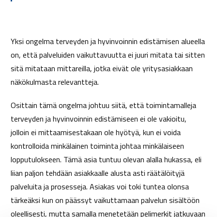
Yksi ongelma terveyden ja hyvinvoinnin edistämisen alueella
on, että palveluiden vaikuttavuutta ei juuri mitata tai sitten
sitä mitataan mittareilla, jotka eivät ole yritysasiakkaan
näkökulmasta relevantteja.
Osittain tämä ongelma johtuu siitä, että toimintamalleja
terveyden ja hyvinvoinnin edistämiseen ei ole vakioitu,
jolloin ei mittaamisestakaan ole hyötyä, kun ei voida
kontrolloida minkälainen toiminta johtaa minkälaiseen
lopputulokseen. Tämä asia tuntuu olevan alalla hukassa, eli
liian paljon tehdään asiakkaalle alusta asti räätälöityjä
palveluita ja prosesseja. Asiakas voi toki tuntea olonsa
tärkeäksi kun on päässyt vaikuttamaan palvelun sisältöön
oleellisesti, mutta samalla menetetään pelimerkit jatkuvaan