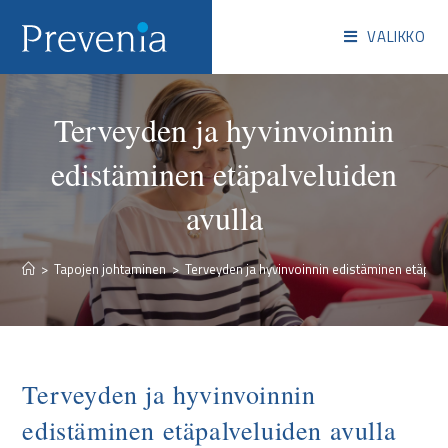
VALIKKO
Terveyden ja hyvinvoinnin
edistäminen etäpalveluiden
avulla
>
Tapojen johtaminen
>
Terveyden ja hyvinvoinnin edistäminen etäpalv
Terveyden ja hyvinvoinnin
edistäminen etäpalveluiden avulla