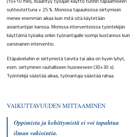
(10+10 min), lisääntyy työajan käyttö tunnin tapaamiseen
suhteutettuna + 25 %. Monissa tapauksissa siirtymisiin
menee enemmän aikaa kuin mitä sitä käytetään
asiantuntijan kanssa. Monissa interventioissa työntekijän
käyttämä työaika onkin työnantajalle isompi kustannus kuin
varsinainen interventio.
Etäpalveluihin ei siirtymistä tarvita tai aika on hyvin lyhyt,
esim. siirtyminen rauhalliseen huoneeseen (30+30 s).
Työntekijä säästää aikaa, työnantaja säästää rahaa.
VAIKUTTAVUUDEN MITTAAMINEN
Oppimista ja kehittymistä ei voi tapahtua
ilman vakiointia.