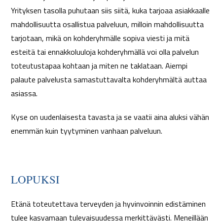
Yrityksen tasolla puhutaan siis siitä, kuka tarjoaa asiakkaalle
mahdollisuutta osallistua palveluun, milloin mahdollisuutta
tarjotaan, mikä on kohderyhmälle sopiva viesti ja mitä
esteitä tai ennakkoluuloja kohderyhmällä voi olla palvelun
toteutustapaa kohtaan ja miten ne taklataan. Aiempi
palaute palvelusta samastuttavalta kohderyhmältä auttaa
asiassa.
Kyse on uudenlaisesta tavasta ja se vaatii aina aluksi vähän
enemmän kuin tyytyminen vanhaan palveluun.
LOPUKSI
Etänä toteutettava terveyden ja hyvinvoinnin edistäminen
tulee kasvamaan tulevaisuudessa merkittävästi. Meneillään