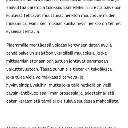
saavuttaa parempia tuloksia. Esimerkiksi niin, että palveluun
kuuluvat tehtävät muuttuvat henkilön muutosvalmiuden
mukaan tai esim. sen mukaan kuinka hyvin henkilö on tehnyt
kyseisiä tehtäviä.
Pidemmälle mentäessä voidaan kertyneen datan avulla
tehdä palvelun sisältöön yksilöllisiä muutoksia, jotka
mittaamishistoriaan pohjautuen johtavat parempaan
vaikuttavuuteen. Tässä puhun siis tietenkin tekoälystä,
joka tulee vielä voimakkaasti terveys- ja
hyvinvointipalveluihin, mutta joka tällä hetkellä on vielä
täysin lähtökuopissa. Ilman prosessia ja järjestelmällistä
datan keräämistä tämä ei ole tulevaisuudessa mahdollista.