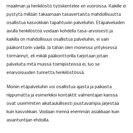
maailman ja henkilöstö työskentelee eri vuoroissa. Kaikille ei
pystytä millään takaamaan tasavertaista mahdollisuutta
osallistua kasvokkain tapahtuviin palveluihin. Etäpalveluiden
avulla henkilöstöä voidaan kohdella tasa-arvoisesti ja
kaikilla on mahdollisuus osallistua palveluihin, ei vain
pääkonttorin väellä. Ja tähän olen monessa yrityksessä
törmännyt, eli mikäli pääkonttorilla tarjotaan jotain
palveluita mitä muissä toimipisteissä ei, luo se
eriarvoisuuden tunnetta henkilöstössä.
Moniin etäpalveluihin voi osallistua ajasta ja paikasta
riippumatta ja esimerkiksi kontaktit valmentajan kanssa
ovat useimmiten aikataulullisesti joustavampia järjestää
kuin kasvokkain. Voidaan mennä enemmän asiakkaan kuin
asiantuntijan ehdoilla.