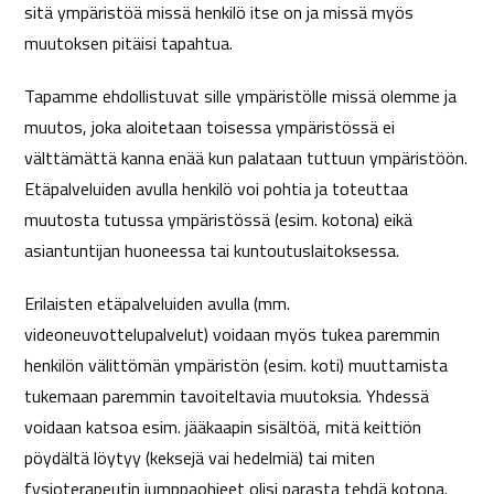
sitä ympäristöä missä henkilö itse on ja missä myös
muutoksen pitäisi tapahtua.
Tapamme ehdollistuvat sille ympäristölle missä olemme ja
muutos, joka aloitetaan toisessa ympäristössä ei
välttämättä kanna enää kun palataan tuttuun ympäristöön.
Etäpalveluiden avulla henkilö voi pohtia ja toteuttaa
muutosta tutussa ympäristössä (esim. kotona) eikä
asiantuntijan huoneessa tai kuntoutuslaitoksessa.
Erilaisten etäpalveluiden avulla (mm.
videoneuvottelupalvelut) voidaan myös tukea paremmin
henkilön välittömän ympäristön (esim. koti) muuttamista
tukemaan paremmin tavoiteltavia muutoksia. Yhdessä
voidaan katsoa esim. jääkaapin sisältöä, mitä keittiön
pöydältä löytyy (keksejä vai hedelmiä) tai miten
fysioterapeutin jumppaohjeet olisi parasta tehdä kotona.