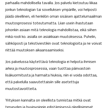
parhaalla mahdollisella tavalla. Jos palvelu kietoutuu liikaa
jonkun teknologian tai sovelluksen ympärille, voi helposti
jäädä oleellinen, eli henkilön oman sisäisen ajattelumaailman
muutosprosessi toteutumatta. Liian usein ihastutaan
johonkin asiaan mitä teknologia mahdollistaa, eikä siihen
mikä rooli ko. asialla on asiakkaan muutoksessa. Puhelin,
sähköposti ja tekstiviestikin ovat teknologioita ja ne voivat
riittää muutoksen aikaansaamiseksi.
Jos palvelussa käytettävä teknologia ei helpota ihmisen
arkea ja muutosprosessia, vaan tuottaa päinvastoin
lisäkuormitusta ja harmaita hiuksia, niin ei voida odottaa,
että palvelulla saavutettaisiin sille asetettuja
muutostavoitteita.
Yrityksen kannalta on oleellista tunnistaa mitkä ovat
terveyden ja hyvinvoinnin edistämisessä oleellisimmat