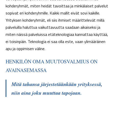
kohderyhmät, miten heidät tavoittaa ja minkälaiset palvelut
sopivat eri kohderyhmille. Kaikki mallit eivät sovi kaikille.
Yrityksen kohderyhmät, eli siis ihmiset määrittelevät millä
palveluilla haluttua vaikuttavuutta saadaan aikaiseksi ja
miten näissä palveluissa etäteknologiaa kannattaa käyttää,
ei toisinpäin. Teknologia ei saa olla este, vaan ylimääräinen
apu ja oppimisen väline.
HENKILÖN OMA MUUTOSVALMIUS ON
AVAINASEMASSA
Mitä tahansa järjestetäänkään yrityksessä,
niin aina joku muu
tta
a tapojaan.