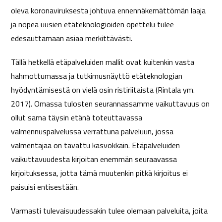
oleva koronaviruksesta johtuva ennennäkemättömän laaja
ja nopea uusien etäteknologioiden opettelu tulee
edesauttamaan asiaa merkittävästi.
Tällä hetkellä etäpalveluiden mallit ovat kuitenkin vasta
hahmottumassa ja tutkimusnäyttö etäteknologian
hyödyntämisestä on vielä osin ristiriitaista (Rintala ym.
2017). Omassa tulosten seurannassamme vaikuttavuus on
ollut sama täysin etänä toteuttavassa
valmennuspalvelussa verrattuna palveluun, jossa
valmentajaa on tavattu kasvokkain. Etäpalveluiden
vaikuttavuudesta kirjoitan enemmän seuraavassa
kirjoituksessa, jotta tämä muutenkin pitkä kirjoitus ei
paisuisi entisestään.
Varmasti tulevaisuudessakin tulee olemaan palveluita, joita