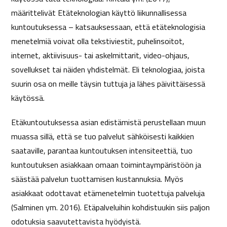
määrittelivät Etäteknologian käyttö liikunnallisessa
kuntoutuksessa – katsauksessaan, että etäteknologisia
menetelmiä voivat olla tekstiviestit, puhelinsoitot,
internet, aktiivisuus- tai askelmittarit, video-ohjaus,
sovellukset tai näiden yhdistelmät. Eli teknologiaa, joista
suurin osa on meille täysin tuttuja ja lähes päivittäisessä
käytössä.
Etäkuntoutuksessa asian edistämistä perustellaan muun
muassa sillä, että se tuo palvelut sähköisesti kaikkien
saataville, parantaa kuntoutuksen intensiteettiä, tuo
kuntoutuksen asiakkaan omaan toimintaympäristöön ja
säästää palvelun tuottamisen kustannuksia. Myös
asiakkaat odottavat etämenetelmin tuotettuja palveluja
(Salminen ym. 2016). Etäpalveluihin kohdistuukin siis paljon
odotuksia saavutettavista hyödyistä.