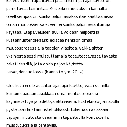
kasvotusten tapahtuvaa ja asiantuntijan ajankäyttöön
perustuvaa toimintaa. Kuitenkin muutoksen kannalta
oleellisempaa on kuinka paljon asiakas itse käyttää aikaa
oman muutoksensa eteen, ei kuinka paljon asiantuntija
käyttää. Etäpalveluiden avulla voidaan helposti ja
kustannustehokkaasti edistää henkilön omaa
muutosprosessia ja tapojen ylläpitoa, vaikka sitten
yksinkertaisesti muistuttamalla toteutettavasta tavasta
tekstiviestillä, jota onkin paljon käytetty
terveydenhuollossa (Kannisto ym. 2014).
Oleellista ei ole asiantuntijan ajankäyttö, vaan se millä
keinoin saadaan asiakkaan oma muutosprosessi
käynnistettyä ja pidettyä aktiivisena. Etäteknologian avulla
pystytään kustannustehokkaasti tukemaan asiakkaan
tapojen muutosta useammin tapahtuvilla kontakteilla,
muistutuksilla ja tehtävillä.