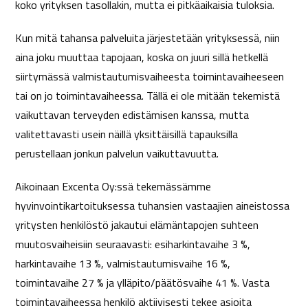
koko yrityksen tasollakin, mutta ei pitkäaikaisia tuloksia.
Kun mitä tahansa palveluita järjestetään yrityksessä, niin
aina joku muuttaa tapojaan, koska on juuri sillä hetkellä
siirtymässä valmistautumisvaiheesta toimintavaiheeseen
tai on jo toimintavaiheessa. Tällä ei ole mitään tekemistä
vaikuttavan terveyden edistämisen kanssa, mutta
valitettavasti usein näillä yksittäisillä tapauksilla
perustellaan jonkun palvelun vaikuttavuutta.
Aikoinaan Excenta Oy:ssä tekemässämme
hyvinvointikartoituksessa tuhansien vastaajien aineistossa
yritysten henkilöstö jakautui elämäntapojen suhteen
muutosvaiheisiin seuraavasti: esiharkintavaihe 3 %,
harkintavaihe 13 %, valmistautumisvaihe 16 %,
toimintavaihe 27 % ja ylläpito/päätösvaihe 41 %. Vasta
toimintavaiheessa henkilö aktiivisesti tekee asioita