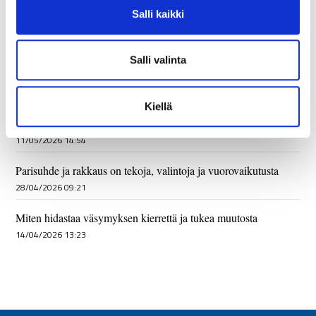
v
arjen vahvistamiselle
Salli kaikki
a
03/06/2026 11:36
l
Kortisoli – mainettaan parempi?
i
Salli valinta
25/05/2026 13:20
n
t
Paussin voima – miten rytmin säätely muuttaa vuorovaikutusta
Kiellä
a
ja kuormitusta
11/05/2026 14:54
Parisuhde ja rakkaus on tekoja, valintoja ja vuorovaikutusta
28/04/2026 09:21
Miten hidastaa väsymyksen kierrettä ja tukea muutosta
14/04/2026 13:23