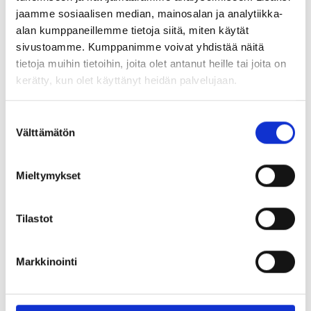
Jaa artikkeli:
Hyväksy
markkinointievästeet
nähdäksesi videon.
jaamme sosiaalisen median, mainosalan ja analytiikka-
alan kumppaneillemme tietoja siitä, miten käytät
sivustoamme. Kumppanimme voivat yhdistää näitä
tietoja muihin tietoihin, joita olet antanut heille tai joita on
kerätty, kun olet käyttänyt heidän palvelujaan.
Tilaa Tapojen johtaminen –blogin vinkit suoraan
sähköpostiisi.
S
Välttämätön
u
Tilaa
o
s
Mieltymykset
Tilaamalla blogimme saat itsellesi sisältöä henkilöstön tapojen
t
edistämisestä, terveyden ja hyvinvoinnin johtamisesta sekä
satunnaisesti tietoa palveluistamme. Voit perua tilauksen aina
u
halutessasi.
m
Tilastot
Lue tietosuojaselosteemme tästä
u
k
Uusimmat kanavalla
Markkinointi
s
e
Kesäloma – aikaa palautumiselle, irrottautumiselle ja hyvän
n