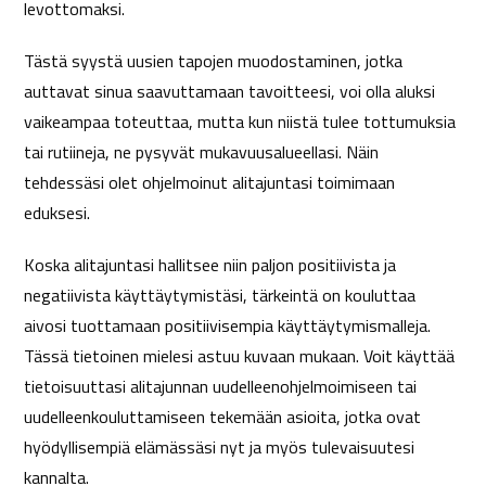
levottomaksi.
Tästä syystä uusien tapojen muodostaminen, jotka
auttavat sinua saavuttamaan tavoitteesi, voi olla aluksi
vaikeampaa toteuttaa, mutta kun niistä tulee tottumuksia
tai rutiineja, ne pysyvät mukavuusalueellasi. Näin
tehdessäsi olet ohjelmoinut alitajuntasi toimimaan
eduksesi.
Koska alitajuntasi hallitsee niin paljon positiivista ja
negatiivista käyttäytymistäsi, tärkeintä on kouluttaa
aivosi tuottamaan positiivisempia käyttäytymismalleja.
Tässä tietoinen mielesi astuu kuvaan mukaan. Voit käyttää
tietoisuuttasi alitajunnan uudelleenohjelmoimiseen tai
uudelleenkouluttamiseen tekemään asioita, jotka ovat
hyödyllisempiä elämässäsi nyt ja myös tulevaisuutesi
kannalta.