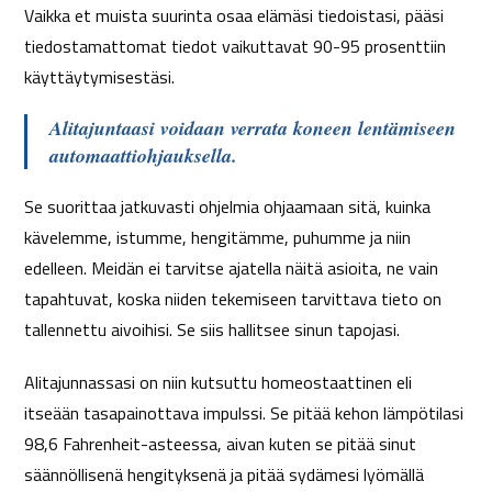
Vaikka et muista suurinta osaa elämäsi tiedoistasi, pääsi
tiedostamattomat tiedot vaikuttavat 90-95 prosenttiin
käyttäytymisestäsi.
Alitajuntaasi voidaan verrata koneen lentämiseen
automaattiohjauksella.
Se suorittaa jatkuvasti ohjelmia ohjaamaan sitä, kuinka
kävelemme, istumme, hengitämme, puhumme ja niin
edelleen. Meidän ei tarvitse ajatella näitä asioita, ne vain
tapahtuvat, koska niiden tekemiseen tarvittava tieto on
tallennettu aivoihisi. Se siis hallitsee sinun tapojasi.
Alitajunnassasi on niin kutsuttu homeostaattinen eli
itseään tasapainottava impulssi. Se pitää kehon lämpötilasi
98,6 Fahrenheit-asteessa, aivan kuten se pitää sinut
säännöllisenä hengityksenä ja pitää sydämesi lyömällä