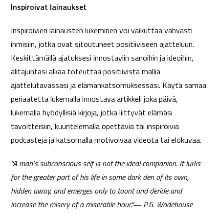
Inspiroivat lainaukset
Inspiroivien lainausten lukeminen voi vaikuttaa vahvasti
ihmisiin, jotka ovat sitoutuneet positiiviseen ajatteluun.
Keskittämällä ajatuksesi innostaviin sanoihin ja ideoihin,
alitajuntasi alkaa toteuttaa positiivista mallia
ajattelutavassasi ja elämänkatsomuksessasi. Käytä samaa
periaatetta lukemalla innostava artikkeli joka päivä,
lukemalla hyödyllisiä kirjoja, jotka liittyvät elämäsi
tavoitteisiin, kuuntelemalla opettavia tai inspiroivia
podcasteja ja katsomalla motivoivaa videota tai elokuvaa.
”A man’s subconscious self is not the ideal companion. It lurks
for the greater part of his life in some dark den of its own,
hidden away, and emerges only to taunt and deride and
increase the misery of a miserable hour.”―
P.G. Wodehouse