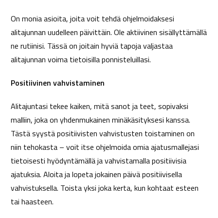
On monia asioita, joita voit tehdä ohjelmoidaksesi
alitajunnan uudelleen päivittäin. Ole aktiivinen sisällyttämällä
ne rutiinisi. Tässä on joitain hyviä tapoja valjastaa
alitajunnan voima tietoisilla ponnisteluillasi.
Positiivinen vahvistaminen
Alitajuntasi tekee kaiken, mitä sanot ja teet, sopivaksi
malliin, joka on yhdenmukainen minäkäsityksesi kanssa.
Tästä syystä positiivisten vahvistusten toistaminen on
niin tehokasta – voit itse ohjelmoida omia ajatusmallejasi
tietoisesti hyödyntämällä ja vahvistamalla positiivisia
ajatuksia. Aloita ja lopeta jokainen päivä positiivisella
vahvistuksella. Toista yksi joka kerta, kun kohtaat esteen
tai haasteen.