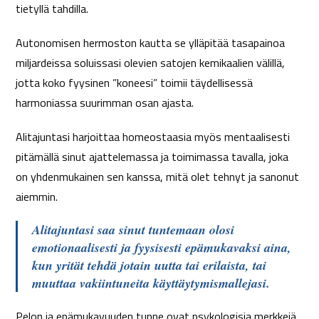
tietyllä tahdilla.
Autonomisen hermoston kautta se ylläpitää tasapainoa
miljardeissa soluissasi olevien satojen kemikaalien välillä,
jotta koko fyysinen ”koneesi” toimii täydellisessä
harmoniassa suurimman osan ajasta.
Alitajuntasi harjoittaa homeostaasia myös mentaalisesti
pitämällä sinut ajattelemassa ja toimimassa tavalla, joka
on yhdenmukainen sen kanssa, mitä olet tehnyt ja sanonut
aiemmin.
Alitajuntasi saa sinut tuntemaan olosi
emotionaalisesti ja fyysisesti epämukavaksi aina,
kun yrität tehdä jotain uutta tai erilaista, tai
muuttaa vakiintuneita käyttäytymismallejasi.
Pelon ja epämukavuuden tunne ovat psykologisia merkkejä