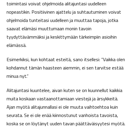
toimintasi voivat ohjelmoida alitajuntasi uudelleen
nopeastikin. Positiivinen ajattelu ja suhtautuminen voivat
ohjelmoida tunteitasi uudelleen ja muuttaa tapoja, jotka
saavat elämäsi muuttumaan monin tavoin
tyydyttävämmäksi ja keskittymään tärkeimpiin asioihin
elämässä.
Esimerkiksi, kun kohtaat esteitä, sano itsellesi: ”Vaikka olen
kohdannut tämän haasteen aiemmin, ei sen tarvitse estää
minua nyt.”
Alitajuntasi kuuntelee, aivan kuten se on kuunnellut kaikkia
muita koskaan vastaanottamiaan viestejä ja ärsykkeitä.
Ajan myötä alitajunnallasi ei ole muuta vaihtoehtoa kuin
seurata. Se ei ole enää kiinnostunut vanhoista tavoista,
koska se on löytänyt uuden tavan päättäväisyytesi myötä.