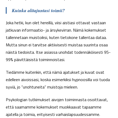
Kuinka alitajuntasi toimii?
Joka hetki, kun olet hereillä, viisi aistiasi ottavat vastaan ​​
jatkuvan informaatio- ja ärsykevirran. Nämä kokemukset
tallennetaan muistoiksi, kuten tietokone tallentaa dataa.
Mutta sinun ei tarvitse aktiivisesti muistaa suurinta osaa
näistä tiedoista. Itse asiassa unohdat todennäköisesti 95-
99% päivittäisistä toiminnoistasi.
Tiedämme kuitenkin, että nämä ajatukset ja kuvat ovat
edelleen aivoissasi, koska esimerkiksi hypnoosilla voi tuoda
syviä, jo ”unohtuneita” muistoja mieleen.
Psykologian tutkimukset aivojen toiminnasta osoittavat,
että saamamme kokemukset muokkaavat tapaamme
ajatella ja toimia, erityisesti varhaislapsuudessamme.