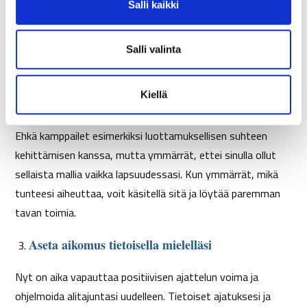
Salli kaikki
a
Kun tiedät rajoittavat ajatuksesi, hyväksy ne ja anna sitten
l
mennä. Joskus tämä vaatii sinua tunnistamaan ja
i
Salli valinta
tunnustamaan omia haasteitasi ja kipupisteitäkin
n
t
tietoiseen mieleesi, jotta voit kohdata niitä ja
Kiellä
a
muokkaamaan tietoisuuttasi.
Ehkä kamppailet esimerkiksi luottamuksellisen suhteen
kehittämisen kanssa, mutta ymmärrät, ettei sinulla ollut
sellaista mallia vaikka lapsuudessasi. Kun ymmärrät, mikä
tunteesi aiheuttaa, voit käsitellä sitä ja löytää paremman
tavan toimia.
Aseta aikomus tietoisella mielelläsi
Nyt on aika vapauttaa positiivisen ajattelun voima ja
ohjelmoida alitajuntasi uudelleen. Tietoiset ajatuksesi ja