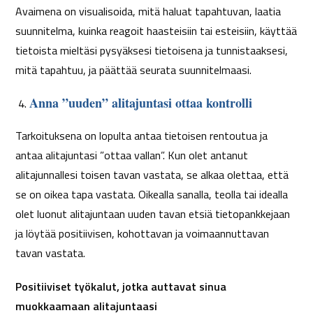
Avaimena on visualisoida, mitä haluat tapahtuvan, laatia
suunnitelma, kuinka reagoit haasteisiin tai esteisiin, käyttää
tietoista mieltäsi pysyäksesi tietoisena ja tunnistaaksesi,
mitä tapahtuu, ja päättää seurata suunnitelmaasi.
Anna ”uuden” alitajuntasi ottaa kontrolli
Tarkoituksena on lopulta antaa tietoisen rentoutua ja
antaa alitajuntasi ”ottaa vallan”. Kun olet antanut
alitajunnallesi toisen tavan vastata, se alkaa olettaa, että
se on oikea tapa vastata. Oikealla sanalla, teolla tai idealla
olet luonut alitajuntaan uuden tavan etsiä tietopankkejaan
ja löytää positiivisen, kohottavan ja voimaannuttavan
tavan vastata.
Positiiviset työkalut, jotka auttavat sinua
muokkaamaan alitajuntaasi