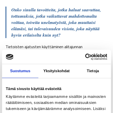
Onko sinulla tavoitteita, jotka haluat saavuttaa,
tottumuksia, jotka vaikuttavat mahdottomalta
voittaa, toiveita unelmatyöstä, joka muuttaisi
elämäsi, tai tulevaisuuden visiota, joka näyttää
hyvin erilaiselta kuin nyt?
Tietoisten ajatusten käyttäminen alitajunnan
ohjelmoimiseen voi tuoda sinulle menestystä kaikilla
etsimäsi elämäsi alueilla.
Suostumus
Yksityiskohdat
Tietoja
Se alkaa seuraamalla näitä neljää vaihetta:
Tunnista ja havainnoi kokemiasi esteitä
Tämä sivusto käyttää evästeitä
muutokselle
Käytämme evästeitä tarjoamamme sisällön ja mainosten
Ensin sinun on selvitettävä, mikä estää sinua
räätälöimiseen, sosiaalisen median ominaisuuksien
tukemiseen ja kävijämäärämme analysoimiseen. Lisäksi
saavuttamasta sitä, mitä haluat saavuttaa. Mitkä ovat