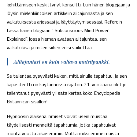
kehittämiseen keskittynyt konsultti. Luin hänen blogejaan ja
löysin mielenkiintoisen artikkelin alitajunnasta ja sen
vaikutuksesta arjessasi ja käyttäytymisessäsi. Referoin
tässä hänen blogiaan ” Subconscious Mind Power
Explained”, jossa hieman avataan alitajuntaa, sen
vaikutukisa ja miten siihen voisi vaikuttaa.
Alitajuntasi on kuin valtava muistipankki.
Se tallentaa pysyvästi kaiken, mitä sinulle tapahtuu, ja sen
kapasiteetti on käytännössä rajaton. 21-vuotiaana olet jo
tallentanut pysyvästi yli sata kertaa koko Encyclopedia
Britannican sisällön!
Hypnoosin alaisena ihmiset voivat usein muistaa
täydellisesti menneitä tapahtumia, jotka tapahtuivat
monta vuotta aikaisemmin. Mutta miksi emme muista