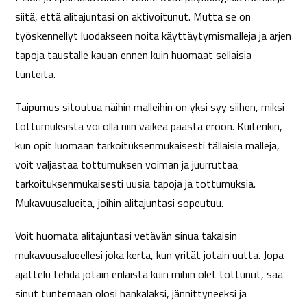
siitä, että alitajuntasi on aktivoitunut. Mutta se on
työskennellyt luodakseen noita käyttäytymismalleja ja arjen
tapoja taustalle kauan ennen kuin huomaat sellaisia ​​
tunteita.
Taipumus sitoutua näihin malleihin on yksi syy siihen, miksi
tottumuksista voi olla niin vaikea päästä eroon. Kuitenkin,
kun opit luomaan tarkoituksenmukaisesti tällaisia ​​​​malleja,
voit valjastaa tottumuksen voiman ja juurruttaa
tarkoituksenmukaisesti uusia tapoja ja tottumuksia.
Mukavuusalueita, joihin alitajuntasi sopeutuu.
Voit huomata alitajuntasi vetävän sinua takaisin
mukavuusalueellesi joka kerta, kun yrität jotain uutta. Jopa
ajattelu tehdä jotain erilaista kuin mihin olet tottunut, saa
sinut tuntemaan olosi hankalaksi, jännittyneeksi ja