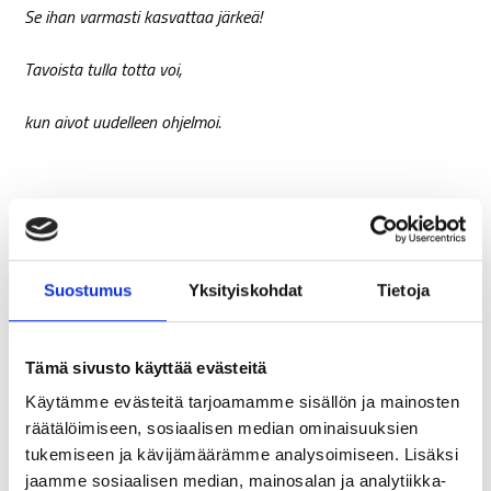
Se ihan varmasti kasvattaa järkeä!
Tavoista tulla totta voi,
kun aivot uudelleen ohjelmoi.
Ala ajattelemaan toisella tavalla.
Se onnistuu helposti – kaljalavalla.
Suostumus
Yksityiskohdat
Tietoja
Yritä löytää se juurisyy.
Tämä sivusto käyttää evästeitä
Siis puriko sua äsken kyy?
Käytämme evästeitä tarjoamamme sisällön ja mainosten
räätälöimiseen, sosiaalisen median ominaisuuksien
tukemiseen ja kävijämäärämme analysoimiseen. Lisäksi
jaamme sosiaalisen median, mainosalan ja analytiikka-
Harjoittele, tsemppaa ja vielä kerran toista.