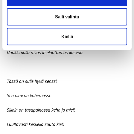
a
On aika, kun pitää kurinalaisesti tsempata –
l
i
Salli valinta
ja toinen, kun on aika darlingsit lempata.
n
t
Kiellä
Proteiinia, hiilaria ja hyvää rasvaa.
a
Ruokkimalla myös itseluottamus kasvaa.
Tässä on sulle hyvä senssi.
Sen nimi on koherenssi.
Silloin on tasapainossa keho ja mieli.
Luultavasti keskellä suuta kieli.