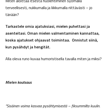
Miten aloittaa itsestä huolehtiminen syömällä
terveellisesti, nukkumalla ja liikkumalla riittävästi – jo
tänään?
Tarkastele omia ajatuksiasi, mielen puhettasi ja
asenteitasi. Oman mielen valmentaminen kannattaa,
koska ajatukset ohjaavat toimintaa. Onnistut siinä,
kun pysähdyt ja hengität.
Alla oleva runo kuvaa humoristisella tavalla miten ja miksi?
Mielen koutsaus
”Sisäinen voima kasvaa pysähtymisestä – fiksummilta kuulin.