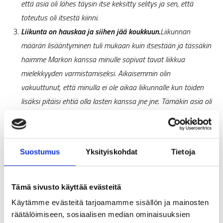
että asia oli lähes täysin itse keksitty selitys ja sen, että
toteutus oli itsestä kiinni.
Liikunta on hauskaa ja siihen jää koukkuun.
Liikunnan
määrän lisääntyminen tuli mukaan kuin itsestään ja tässäkin
haimme Markon kanssa minulle sopivat tavat liikkua
mielekkyyden varmistamiseksi. Aikaisemmin olin
vakuuttunut, että minulla ei ole aikaa liikunnalle kun töiden
lisäksi pitäisi ehtiä olla lasten kanssa jne jne. Tämäkin asia oli
ruokailuaikojen tapaan vain päätettävä omassa päässä ja
alettava toimimaan sen mukaan. Nykyisin kaipaan liikuntaa
entisen vastenmielisyyden sijaan.
Suostumus
Yksityiskohdat
Tietoja
Positiivisuuden voima.
Markon metodi asioiden
muuttamiseksi positiivisuudella on loistava! Emme käsitelleet
mitään asiaa negaation kautta, vaan aina Marko lähti
Tämä sivusto käyttää evästeitä
liikkeelle siitä, miten haemme ratkaisua ilon ja positiivisuuden
Käytämme evästeitä tarjoamamme sisällön ja mainosten
kautta.
räätälöimiseen, sosiaalisen median ominaisuuksien