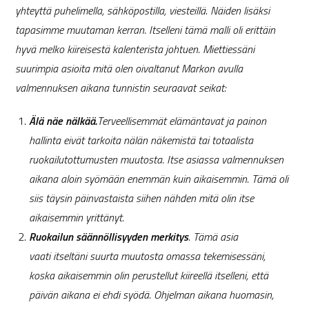
yhteyttä puhelimella, sähköpostilla, viesteillä. Näiden lisäksi
tapasimme muutaman kerran. Itselleni tämä malli oli erittäin
hyvä melko kiireisestä kalenterista johtuen. Miettiessäni
suurimpia asioita mitä olen oivaltanut Markon avulla
valmennuksen aikana tunnistin seuraavat seikat:
Älä näe nälkää.
Terveellisemmät elämäntavat ja painon
hallinta eivät tarkoita nälän näkemistä tai totaalista
ruokailutottumusten muutosta. Itse asiassa valmennuksen
aikana aloin syömään enemmän kuin aikaisemmin. Tämä oli
siis täysin päinvastaista siihen nähden mitä olin itse
aikaisemmin yrittänyt.
Ruokailun säännöllisyyden merkitys
. Tämä asia
vaati
itseltäni suurta muutosta omassa tekemisessäni,
koska aikaisemmin olin perustellut kiireellä itselleni, että
päivän aikana ei ehdi syödä. Ohjelman aikana huomasin,