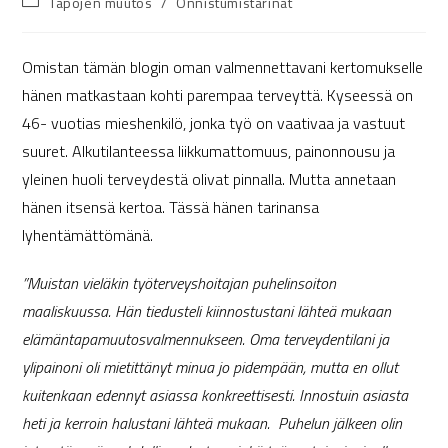
Tapojen muutos
/
Onnistumistarinat
Omistan tämän blogin oman valmennettavani kertomukselle
hänen matkastaan kohti parempaa terveyttä. Kyseessä on
46- vuotias mieshenkilö, jonka työ on vaativaa ja vastuut
suuret. Alkutilanteessa liikkumattomuus, painonnousu ja
yleinen huoli terveydestä olivat pinnalla. Mutta annetaan
hänen itsensä kertoa. Tässä hänen tarinansa
lyhentämättömänä.
”Muistan vieläkin työterveyshoitajan puhelinsoiton
maaliskuussa. Hän tiedusteli kiinnostustani lähteä mukaan
elämäntapamuutosvalmennukseen. Oma terveydentilani ja
ylipainoni oli mietittänyt minua jo pidempään, mutta en ollut
kuitenkaan edennyt asiassa konkreettisesti. Innostuin asiasta
heti ja kerroin halustani lähteä mukaan. Puhelun jälkeen olin