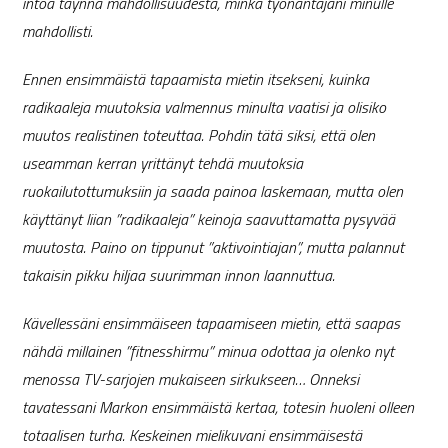
intoa täynnä mahdollisuudesta, minkä työnantajani minulle
mahdollisti.
Ennen ensimmäistä tapaamista mietin itsekseni, kuinka
radikaaleja muutoksia valmennus minulta vaatisi ja olisiko
muutos realistinen toteuttaa. Pohdin tätä siksi, että olen
useamman kerran yrittänyt tehdä muutoksia
ruokailutottumuksiin ja saada painoa laskemaan, mutta olen
käyttänyt liian ”radikaaleja” keinoja saavuttamatta pysyvää
muutosta. Paino on tippunut ”aktivointiajan”, mutta palannut
takaisin pikku hiljaa suurimman innon laannuttua.
Kävellessäni ensimmäiseen tapaamiseen mietin, että saapas
nähdä millainen ”fitnesshirmu” minua odottaa ja olenko nyt
menossa TV-sarjojen mukaiseen sirkukseen… Onneksi
tavatessani Markon ensimmäistä kertaa, totesin huoleni olleen
totaalisen turha. Keskeinen mielikuvani ensimmäisestä