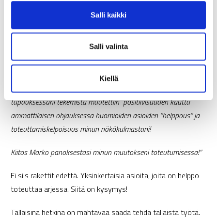
virkeystasoni on nykyisin aivan erilainen kuin ennen ja minulla
v
Salli kaikki
a
on olo, että saan paljon enemmän aikaiseksi. Ohjelman aikana
l
myös koko perheemme ruokailutottumukset ovat muuttuneet.
i
Salli valinta
Näitä hienoja muutoksia voisi kirjoittaa vaikka kuinka pitkän
n
listan.
t
Kiellä
a
Mikäli haluat parempia tuloksia pitää tekemistä muuttaa. Minun
tapauksessani tekemistä muutettiin positiivisuuden kautta
ammattilaisen ohjauksessa huomioiden asioiden ”helppous” ja
toteuttamiskelpoisuus minun näkökulmastani!
Kiitos Marko panoksestasi minun muutokseni toteutumisessa!”
Ei siis rakettitiedettä. Yksinkertaisia asioita, joita on helppo
toteuttaa arjessa. Siitä on kysymys!
Tällaisina hetkina on mahtavaa saada tehdä tällaista työtä.