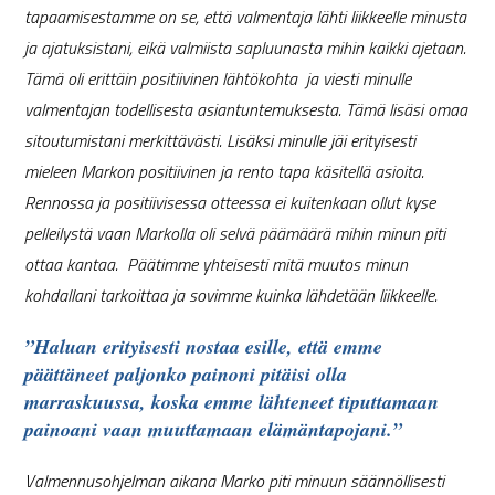
tapaamisestamme on se, että valmentaja lähti liikkeelle minusta
ja ajatuksistani, eikä valmiista sapluunasta mihin kaikki ajetaan.
Tämä oli erittäin positiivinen lähtökohta ja viesti minulle
valmentajan todellisesta asiantuntemuksesta. Tämä lisäsi omaa
sitoutumistani merkittävästi. Lisäksi minulle jäi erityisesti
mieleen Markon positiivinen ja rento tapa käsitellä asioita.
Rennossa ja positiivisessa otteessa ei kuitenkaan ollut kyse
pelleilystä vaan Markolla oli selvä päämäärä mihin minun piti
ottaa kantaa. Päätimme yhteisesti mitä muutos minun
kohdallani tarkoittaa ja sovimme kuinka lähdetään liikkeelle.
”Haluan erityisesti nostaa esille, että emme
päättäneet paljonko painoni pitäisi olla
marraskuussa, koska emme lähteneet tiputtamaan
painoani vaan muuttamaan elämäntapojani.”
Valmennusohjelman aikana Marko piti minuun säännöllisesti