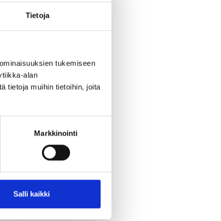
a
Tietoja
 ominaisuuksien tukemiseen
tiikka-alan
ietoja muihin tietoihin, joita
Markkinointi
a
Salli kaikki