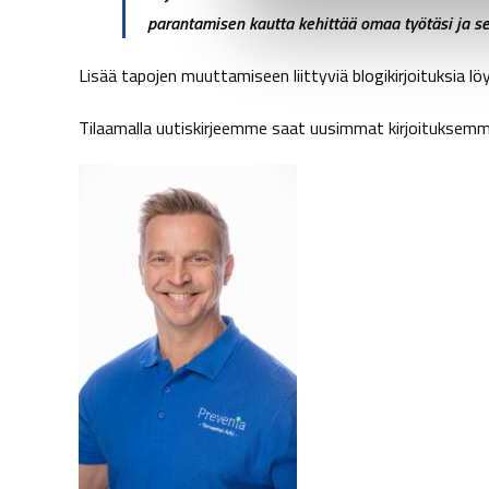
s
parantamisen kautta kehittää omaa työtäsi ja s
e
n
Lisää tapojen muuttamiseen liittyviä blogikirjoituksia l
v
a
Tilaamalla uutiskirjeemme saat uusimmat kirjoituksemme 
l
i
n
t
a