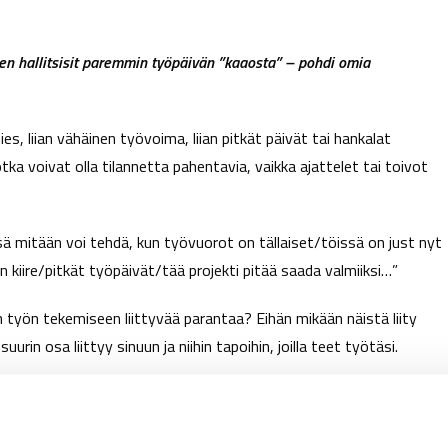
ten hallitsisit paremmin työpäivän ”kaaosta” – pohdi omia
, liian vähäinen työvoima, liian pitkät päivät tai hankalat
tka voivat olla tilannetta pahentavia, vaikka ajattelet tai toivot
ä mitään voi tehdä, kun työvuorot on tällaiset/töissä on just nyt
n kiire/pitkät työpäivät/tää projekti pitää saada valmiiksi…”
työn tekemiseen liittyvää parantaa? Eihän mikään näistä liity
rin osa liittyy sinuun ja niihin tapoihin, joilla teet työtäsi.
arantamalla voit saada työn tekemisestä mielekkäämpää ja