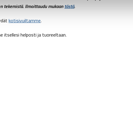
en tekemistä. Ilmoittaudu mukaan
tästä
.
öydät
kotisivuiltamme
.
itsellesi helposti ja tuoreeltaan.