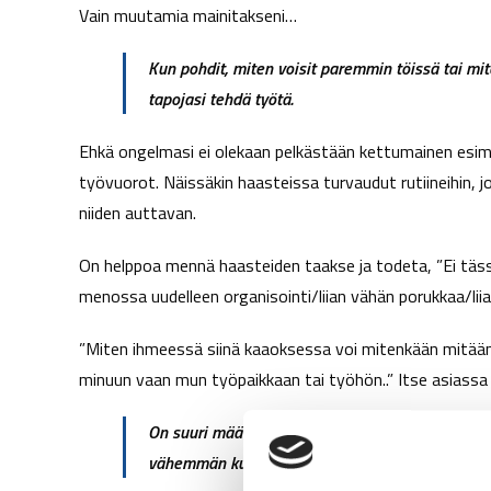
Vain muutamia mainitakseni…
Kun pohdit, miten voisit paremmin töissä tai mi
tapojasi
tehdä työtä.
Ehkä ongelmasi ei olekaan pelkästään kettumainen esimies
työvuorot. Näissäkin haasteissa turvaudut rutiineihin, jo
niiden auttavan.
On helppoa mennä haasteiden taakse ja todeta, ”Ei täss
menossa uudelleen organisointi/liian vähän porukkaa/liia
”Miten ihmeessä siinä kaaoksessa voi mitenkään mitään 
minuun vaan mun työpaikkaan tai työhön..” Itse asiassa suu
On suuri määrä asioita, joita kehittämällä ja p
vähemmän kuormittavaa.