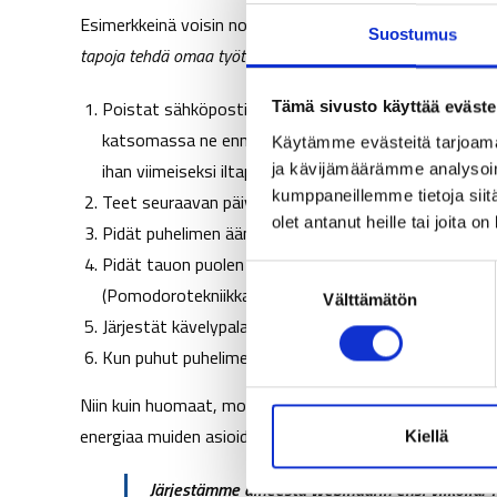
Esimerkkeinä voisin nostaa tähän muutaman hyvän ja koke
Suostumus
tapoja tehdä omaa työtä
. Vaikuta
ympäristöön
– vaikutat
Poistat sähköpostista pushilmoituksen – näin työsi e
Tämä sivusto käyttää eväste
katsomassa ne ennalta tehdyn suunnitelman mukaan e
Käytämme evästeitä tarjoama
ihan viimeiseksi iltapäivällä, jos haluat pitää työajastas
ja kävijämäärämme analysoim
kumppaneillemme tietoja siitä
Teet seuraavan päivän työlista edellisenä iltapäivänä
olet antanut heille tai joita o
Pidät puhelimen äänettömällä ja poissa näkyvistä, k
Pidät tauon puolen tunnin välein – aseta vaikka ajast
S
(Pomodorotekniikka)
Välttämätön
u
Järjestät kävelypalavereja säännöllisesti
o
s
Kun puhut puhelimessa, kävelet ja liikut edestakaisin
t
Niin kuin huomaat, moni asia töissäkin on tapoja ja rutii
u
energiaa muiden asioidenkin käsittelyyn ja työn muista 
m
Kiellä
u
Järjestämme aiheesta webinaarin ensi viikolla.
k