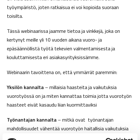
työympäristö, joten ratkaisua ei voi kopioida suoraan
toisilta.
Tässä webinaarissa jaamme tietoa ja vinkkejä, joka on
kertynyt meille yli 10 vuoden aikana vuoro- ja
epäsäännöllistä työtä tekevien valmentamisesta ja
kouluttamisesta eri asiakasyrityksissämme.
Webinaarin tavoittena on, että ymmärrät paremmin:
Yksilön kannalta
– millaisia haasteita ja vaikutuksia
vuorotyössä on ja miten kannattaa toimia jotta vuorotyön
haasteet eivät kasaudu liian kuormittaviksi
Työnantajan kannalta
– mitkä ovat työnantajan
mahdollisuudet vähentää vuorotyön haitallisia vaikutuksia
työntekijöille