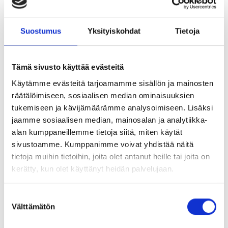
Ps. Mikäli haluat itsellesi muistutuksen kun meiltä ilmestyy
Suostumus
Yksityiskohdat
Tietoja
uutta sisältöä, niin tilaa ohesta blogimme itsellesi =>
KATSO WEBINAARI TÄSTÄ:
Tämä sivusto käyttää evästeitä
Käytämme evästeitä tarjoamamme sisällön ja mainosten
räätälöimiseen, sosiaalisen median ominaisuuksien
tukemiseen ja kävijämäärämme analysoimiseen. Lisäksi
jaamme sosiaalisen median, mainosalan ja analytiikka-
alan kumppaneillemme tietoja siitä, miten käytät
sivustoamme. Kumppanimme voivat yhdistää näitä
tietoja muihin tietoihin, joita olet antanut heille tai joita on
kerätty, kun olet käyttänyt heidän palvelujaan.
S
Välttämätön
u
Jaa artikkeli:
o