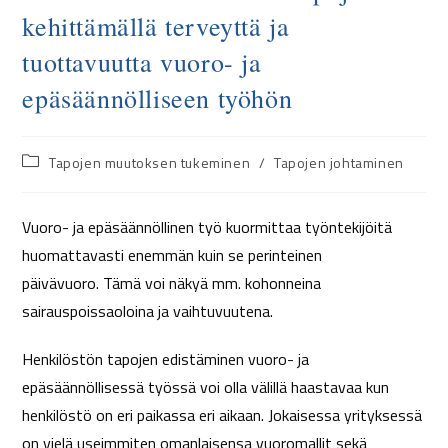
kehittämällä terveyttä ja
tuottavuutta vuoro- ja
epäsäännölliseen työhön
Tapojen muutoksen tukeminen
/
Tapojen johtaminen
Vuoro- ja epäsäännöllinen työ kuormittaa työntekijöitä
huomattavasti enemmän kuin se perinteinen
päivävuoro. Tämä voi näkyä mm. kohonneina
sairauspoissaoloina ja vaihtuvuutena.
Henkilöstön tapojen edistäminen vuoro- ja
epäsäännöllisessä työssä voi olla välillä haastavaa kun
henkilöstö on eri paikassa eri aikaan. Jokaisessa yrityksessä
on vielä useimmiten omanlaisensa vuoromallit sekä