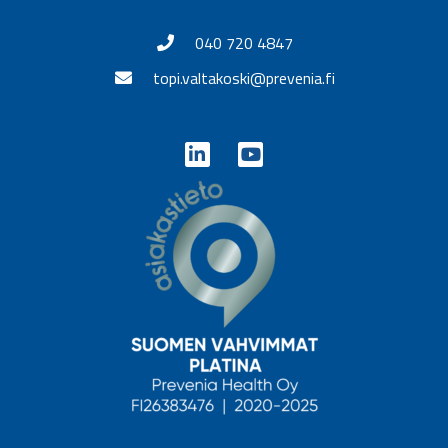
040 720 4847
topi.valtakoski@prevenia.fi