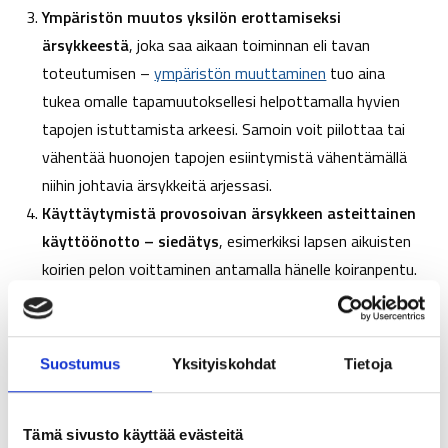
Ympäristön muutos yksilön erottamiseksi
ärsykkeestä
, joka saa aikaan toiminnan eli tavan
toteutumisen –
ympäristön muuttaminen
tuo aina
tukea omalle tapamuutoksellesi helpottamalla hyvien
tapojen istuttamista arkeesi. Samoin voit piilottaa tai
vähentää huonojen tapojen esiintymistä vähentämällä
niihin johtavia ärsykkeitä arjessasi.
Käyttäytymistä provosoivan ärsykkeen asteittainen
käyttöönotto – siedätys
, esimerkiksi lapsen aikuisten
koirien pelon voittaminen antamalla hänelle koiranpentu.
Tämä metodi vaatii paljon epämukavuuden sietoa ja siksi
myös paljon voimavaroja. Tämän työkalun suhteen on
haastavinta löytää palkinto tekemisestä. Se on kuitenkin
Suostumus
Yksityiskohdat
Tietoja
tärkeä osa onnistumista, joten aina kun olet saanut
itsesi vietyä epämukavuusalueella, muista palkita itsesi
– jopa liioitellusti. Näin liität dopamiinin onnistumiseen.
Tämä sivusto käyttää evästeitä