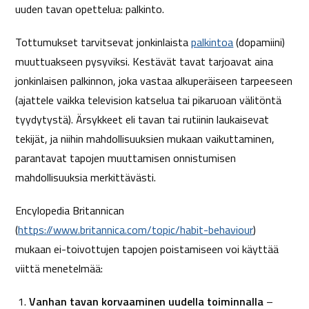
uuden tavan opettelua: palkinto.
Tottumukset tarvitsevat jonkinlaista
palkintoa
(dopamiini)
muuttuakseen pysyviksi. Kestävät tavat tarjoavat aina
jonkinlaisen palkinnon, joka vastaa alkuperäiseen tarpeeseen
(ajattele vaikka television katselua tai pikaruoan välitöntä
tyydytystä). Ärsykkeet eli tavan tai rutiinin laukaisevat
tekijät, ja niihin mahdollisuuksien mukaan vaikuttaminen,
parantavat tapojen muuttamisen onnistumisen
mahdollisuuksia merkittävästi.
Encylopedia Britannican
(
https://www.britannica.com/topic/habit-behaviour
)
mukaan ei-toivottujen tapojen poistamiseen voi käyttää
viittä menetelmää:
Vanhan tavan korvaaminen uudella toiminnalla
–