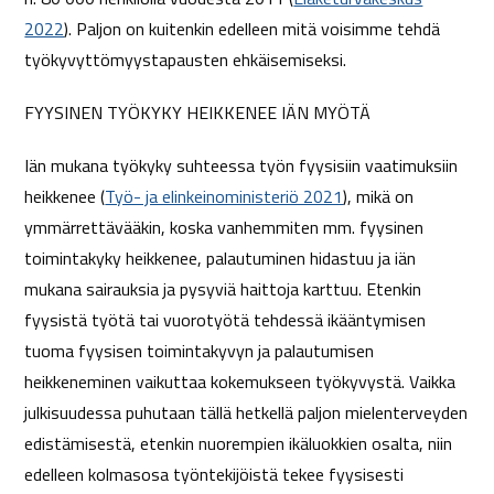
2022
). Paljon on kuitenkin edelleen mitä voisimme tehdä
työkyvyttömyystapausten ehkäisemiseksi.
FYYSINEN TYÖKYKY HEIKKENEE IÄN MYÖTÄ
Iän mukana työkyky suhteessa työn fyysisiin vaatimuksiin
heikkenee (
Työ- ja elinkeinoministeriö 2021
), mikä on
ymmärrettävääkin, koska vanhemmiten mm. fyysinen
toimintakyky heikkenee, palautuminen hidastuu ja iän
mukana sairauksia ja pysyviä haittoja karttuu. Etenkin
fyysistä työtä tai vuorotyötä tehdessä ikääntymisen
tuoma fyysisen toimintakyvyn ja palautumisen
heikkeneminen vaikuttaa kokemukseen työkyvystä. Vaikka
julkisuudessa puhutaan tällä hetkellä paljon mielenterveyden
edistämisestä, etenkin nuorempien ikäluokkien osalta, niin
edelleen kolmasosa työntekijöistä tekee fyysisesti