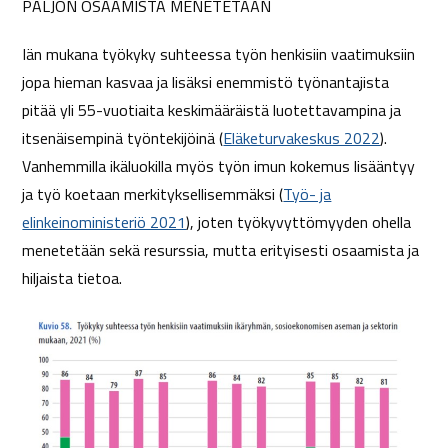
PALJON OSAAMISTA MENETETÄÄN
Iän mukana työkyky suhteessa työn henkisiin vaatimuksiin
jopa hieman kasvaa ja lisäksi enemmistö työnantajista
pitää yli 55-vuotiaita keskimääräistä luotettavampina ja
itsenäisempinä työntekijöinä (
Eläketurvakeskus 2022
).
Vanhemmilla ikäluokilla myös työn imun kokemus lisääntyy
ja työ koetaan merkityksellisemmäksi (
Työ- ja
elinkeinoministeriö 2021
), joten työkyvyttömyyden ohella
menetetään sekä resurssia, mutta erityisesti osaamista ja
hiljaista tietoa.