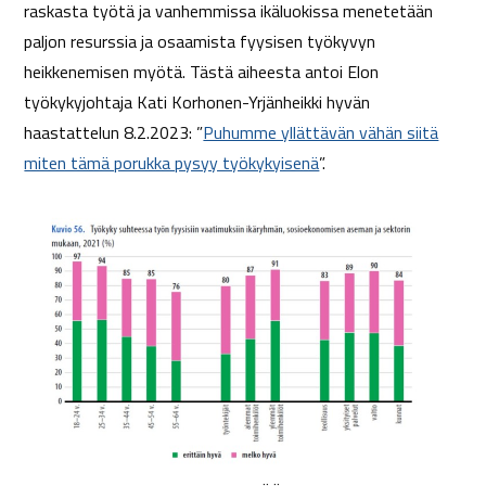
raskasta työtä ja vanhemmissa ikäluokissa menetetään
paljon resurssia ja osaamista fyysisen työkyvyn
heikkenemisen myötä. Tästä aiheesta antoi Elon
työkykyjohtaja Kati Korhonen-Yrjänheikki hyvän
haastattelun 8.2.2023: ”
Puhumme yllättävän vähän siitä
miten tämä porukka pysyy työkykyisenä
”.