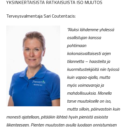
YKSINKERTAISISTA RATKAISUISTA ISO MUUTOS
Terveysvalmentaja Sari Coutentacis:
”Aluksi lähdemme yhdessä
osallistujan kanssa
pohtimaan
kokonaisvaltaisesti arjen
tilannetta – haasteita ja
kuormitustekijöitä niin työssä
kuin vapaa-ajalla, mutta
myös voimavaroja ja
mahdollisuuksia. Monella
tarve muutokselle on iso,
mutta silloin, päinvastoin kuin
monesti ajatellaan, pitääkin lähteä hyvin pienistä asioista
liikenteeseen. Pienten muutosten avulla luodaan onnistumisen