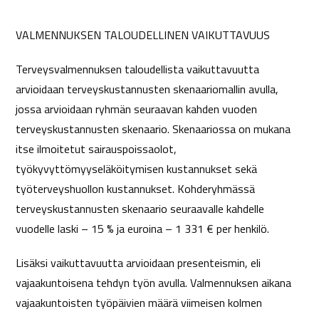
VALMENNUKSEN TALOUDELLINEN VAIKUTTAVUUS
Terveysvalmennuksen taloudellista vaikuttavuutta
arvioidaan terveyskustannusten skenaariomallin avulla,
jossa arvioidaan ryhmän seuraavan kahden vuoden
terveyskustannusten skenaario. Skenaariossa on mukana
itse ilmoitetut sairauspoissaolot,
työkyvyttömyyseläköitymisen kustannukset sekä
työterveyshuollon kustannukset. Kohderyhmässä
terveyskustannusten skenaario seuraavalle kahdelle
vuodelle laski – 15 % ja euroina – 1 331 € per henkilö.
Lisäksi vaikuttavuutta arvioidaan presenteismin, eli
vajaakuntoisena tehdyn työn avulla. Valmennuksen aikana
vajaakuntoisten työpäivien määrä viimeisen kolmen