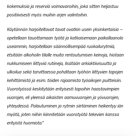
kokemuksia ja reserviä voimavaroihin, joka sitten heijastuu
positiivisesti myös muihin arjen valintoihin.
Käytännön harjoiteltavat tavat ovatkin usein yksinkertaisia –
opetellaan tauottamaan työtä ja katkaisemaan paikallaanolo
useammin, harjoitellaan säännöllisempää ruokailurytmiä,
etsitään alkoholin tilalle muita rentoutumisen keinoja, hiotaan
nukkumiseen liittyviä rutiineja, lisätään arkiaktiivisuutta ja
ulkoilua sekä tarvittaessa pohditaan työhön liittyvien tapojen
kehittämistä ja esim. töiden rajaamista työaikojen puitteisiin.
Vuorotyössä keskitytään erityisesti tapoihin haastavimpien
vuorojen, eli yleensä aikaisten aamuvuorojen ja yövuorojen,
yhteydessä. Palautuminen ja rytmin siirtäminen heikentyy iän
myötä, joten niihin kiinnitetään vuorotyötä tekevien kanssa
erityistä huomiota.”