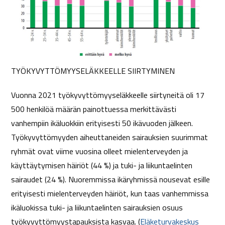
TYÖKYVYTTÖMYYSELÄKKEELLE SIIRTYMINEN
Vuonna 2021 työkyvyttömyyseläkkeelle siirtyneitä oli 17
500 henkilöä määrän painottuessa merkittävästi
vanhempiin ikäluokkiin erityisesti 50 ikävuoden jälkeen.
Työkyvyttömyyden aiheuttaneiden sairauksien suurimmat
ryhmät ovat viime vuosina olleet mielenterveyden ja
käyttäytymisen häiriöt (44 %) ja tuki- ja liikuntaelinten
sairaudet (24 %). Nuoremmissa ikäryhmissä nousevat esille
erityisesti mielenterveyden häiriöt, kun taas vanhemmissa
ikäluokissa tuki- ja liikuntaelinten sairauksien osuus
työkyvyttömyystapauksista kasvaa. (
Eläketurvakeskus