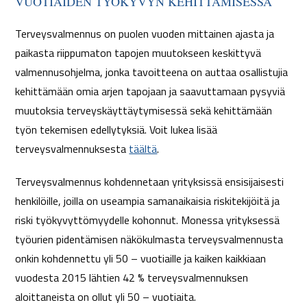
VUOTIAIDEN TYÖKYVYN KEHITTÄMISESSÄ
Terveysvalmennus on puolen vuoden mittainen ajasta ja
paikasta riippumaton tapojen muutokseen keskittyvä
valmennusohjelma, jonka tavoitteena on auttaa osallistujia
kehittämään omia arjen tapojaan ja saavuttamaan pysyviä
muutoksia terveyskäyttäytymisessä sekä kehittämään
työn tekemisen edellytyksiä. Voit lukea lisää
terveysvalmennuksesta
täältä
.
Terveysvalmennus kohdennetaan yrityksissä ensisijaisesti
henkilöille, joilla on useampia samanaikaisia riskitekijöitä ja
riski työkyvyttömyydelle kohonnut. Monessa yrityksessä
työurien pidentämisen näkökulmasta terveysvalmennusta
onkin kohdennettu yli 50 – vuotiaille ja kaiken kaikkiaan
vuodesta 2015 lähtien 42 % terveysvalmennuksen
aloittaneista on ollut yli 50 – vuotiaita.