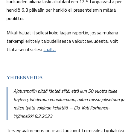
kuukauden aikana laski alkutilanteen 12,5 työpäivästä per
henkilö 6,3 päivään per henkilö eli presenteismin määrä
puolittui.
Mikäli haluat itsellesi koko laajan raportin, jossa mukana
tarkempi erittely taloudellisesta vaikuttavuudesta, voit
tilata sen itsellesi
täältä
.
YHTEENVETOA
Ajatusmallin pitää lähteä siitä, että kun 50 vuotta tulee
täyteen, lähdetään ennakoimaan, miten töissä jaksetaan ja
miten työtä voidaan kehittää. – Elo, Kati Korhonen-
Yrjänheikki 8.2.2023
Terveysvalmennus on osoittautunut toimivaksi työkaluksi