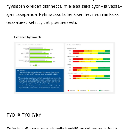
fyysisten oireiden tilannetta, mielialaa sekä työn- ja vapaa-
ajan tasapainoa. Ryhmätasolla henkisen hyvinvoinnin kaikki
osa-alueet kehittyivät positiivisesti.
TYÖ JA TYÖKYKY
Työn ja työkyvyn osa-alueella henkilö arvioi omaa työstä