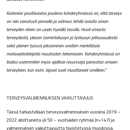
Kuitenkin positiivisena puolena kohderyhmässä on, että terveys
on niin sanotusti pinnalla ja valmius tehdä asioita oman
terveyden eteen on usein hyvällä tasolla. Huoli omasta
terveydestä, yleisen toimintakyvyn ja työkyvyn jatkuvuudesta
sekä yleinen työssä jaksaminen ovatkin merkittäviä
motivaatiotekijöitä muutosten tekemiseen. Kohderyhmässä on
lisäksi useimmiten myös ajallisia resursseja panostaa omaan
terveyteen, kun esim. lapset ovat muuttaneet omilleen.”
TERVEYSVALMENNUKSEN VAIKUTTAVUUS
Tässä tarkastellaan terveysvalmennuksen vuosina 2019 –
2022 aloittaneita yli 50 – vuotiaiden ryhmää (n=147) ja
valmennuksen vaikuttavuutta tiivistetyssä muodossa.