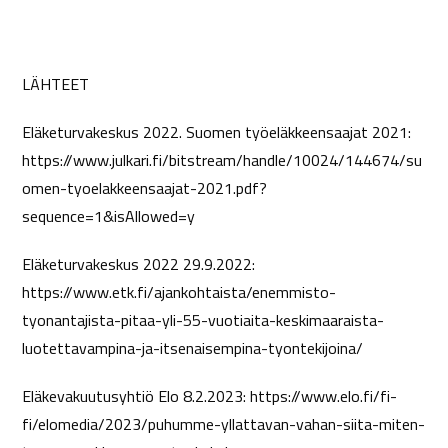
LÄHTEET
Eläketurvakeskus 2022. Suomen työeläkkeensaajat 2021:
https://www.julkari.fi/bitstream/handle/10024/144674/su
omen-tyoelakkeensaajat-2021.pdf?
sequence=1&isAllowed=y
Eläketurvakeskus 2022 29.9.2022:
https://www.etk.fi/ajankohtaista/enemmisto-
tyonantajista-pitaa-yli-55-vuotiaita-keskimaaraista-
luotettavampina-ja-itsenaisempina-tyontekijoina/
Eläkevakuutusyhtiö Elo 8.2.2023: https://www.elo.fi/fi-
fi/elomedia/2023/puhumme-yllattavan-vahan-siita-miten-