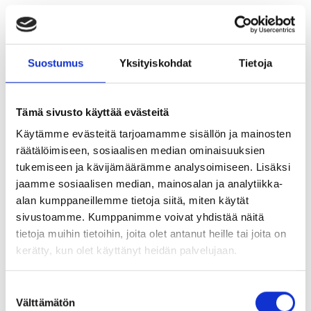
TULOKSET ERI OSA-ALUEITTAIN
Suostumus
Yksityiskohdat
Tietoja
Terveysvalmennuksen vaikuttavuutta mitataan kyselyn
avulla, jossa henkilö arvioi tilannettaan eri osa-alueittain
asteikolla 0-10 (0 = huonoin tilanne, 10 = paras tilanne).
Tämä sivusto käyttää evästeitä
Kyselyssä valmentavia elämäntapakysymyksiä lukuun
Käytämme evästeitä tarjoamamme sisällön ja mainosten
ottamatta kaikki kysymykset perustuvat yleisesti
räätälöimiseen, sosiaalisen median ominaisuuksien
käytössä oleviin kansallisiin tai kansainvälisiin
tukemiseen ja kävijämäärämme analysoimiseen. Lisäksi
kyselypatteristoihin.
jaamme sosiaalisen median, mainosalan ja analytiikka-
alan kumppaneillemme tietoja siitä, miten käytät
Raportin jokaisen kohdan taustalla on yksi kysymys ja
sivustoamme. Kumppanimme voivat yhdistää näitä
vastausten perusteella tilanne luokitellaan heikoksi (0-4),
tietoja muihin tietoihin, joita olet antanut heille tai joita on
kerätty, kun olet käyttänyt heidän palvelujaan.
välttäväksi (5-6), kohtalaiseksi (7-8) tai erinomaiseksi (9-
10). Ryhmätasolla seurataan kohtalaisen ja erinomaisen
S
prosenttiosuutta koko ryhmästä.
Välttämätön
u