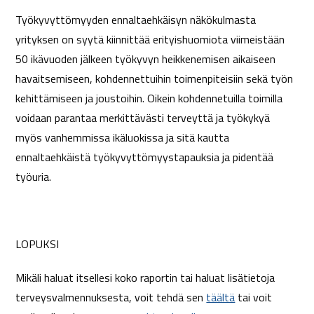
Työkyvyttömyyden ennaltaehkäisyn näkökulmasta
yrityksen on syytä kiinnittää erityishuomiota viimeistään
50 ikävuoden jälkeen työkyvyn heikkenemisen aikaiseen
havaitsemiseen, kohdennettuihin toimenpiteisiin sekä työn
kehittämiseen ja joustoihin. Oikein kohdennetuilla toimilla
voidaan parantaa merkittävästi terveyttä ja työkykyä
myös vanhemmissa ikäluokissa ja sitä kautta
ennaltaehkäistä työkyvyttömyystapauksia ja pidentää
työuria.
LOPUKSI
Mikäli haluat itsellesi koko raportin tai haluat lisätietoja
terveysvalmennuksesta, voit tehdä sen
täältä
tai voit