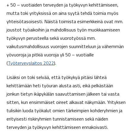
+ 50 – vuotiaiden terveyden ja työkyvyn kehittämiseen,
mutta toki yrityksissä on aina syytä tehdä toimia myös
yhteisötasoisesti. Näistä toimista esimerkkeinä ovat mm.
joustot työaikoihin ja mahdollisuus työn muokkaamiseen
työkyvyn perusteella sekä vuorotyössä mm.
vaikutusmahdollisuus vuorojen suunnitteluun ja vähemmän
yövuoroja ja pitkiä vuoroja yli 50 – vuotiaille
(
Työterveyslaitos 2022
).
Lisäksi on toki selvää, että työkykyä pitäisi lähteä
kehittämään heti työuran alusta asti, eikä pelkästään
jonkun tietyn ikäpykälän saavuttamisen jälkeen tai vasta
sitten, kun ensimmäiset oireet alkavat näkymään. Yrityksen
tulisikin luoda työkalut omien tärkeimpien kohderyhmien ja
erityisesti riskiryhmien tunnistamiseen sekä näiden
terveyden ja työkyvyn kehittämiseen ennakoivasti.