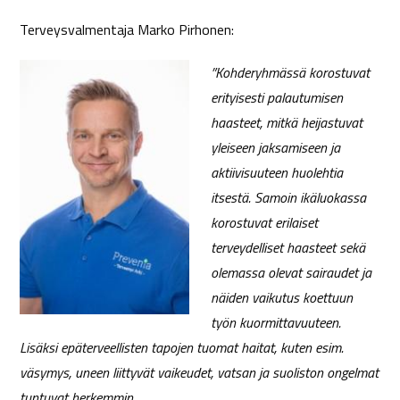
Terveysvalmentaja Marko Pirhonen:
”Kohderyhmässä korostuvat
erityisesti palautumisen
haasteet, mitkä heijastuvat
yleiseen jaksamiseen ja
aktiivisuuteen huolehtia
itsestä. Samoin ikäluokassa
korostuvat erilaiset
terveydelliset haasteet sekä
olemassa olevat sairaudet ja
näiden vaikutus koettuun
työn kuormittavuuteen.
Lisäksi epäterveellisten tapojen tuomat haitat, kuten esim.
väsymys, uneen liittyvät vaikeudet, vatsan ja suoliston ongelmat
tuntuvat herkemmin.