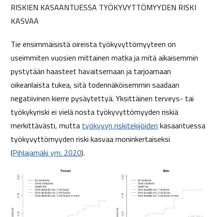
RISKIEN KASAANTUESSA TYÖKYVYTTÖMYYDEN RISKI
KASVAA
Tie ensimmäisistä oireista työkyvyttömyyteen on
useimmiten vuosien mittainen matka ja mitä aikaisemmin
pystytään haasteet havaitsemaan ja tarjoamaan
oikeanlaista tukea, sitä todennäköisemmin saadaan
negatiivinen kierre pysäytettyä. Yksittäinen terveys- tai
työkykyriski ei vielä nosta työkyvyttömyyden riskiä
merkittävästi, mutta
työkyvyn riskitekijöiden
kasaantuessa
työkyvyttömyyden riski kasvaa moninkertaiseksi
(
Pihlajamäki ym. 2020
).