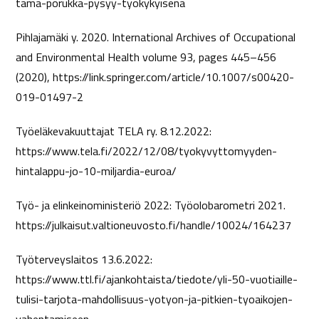
tama-porukka-pysyy-tyokykyisena
Pihlajamäki y. 2020. International Archives of Occupational
and Environmental Health volume 93, pages 445–456
(2020), https://link.springer.com/article/10.1007/s00420-
019-01497-2
Työeläkevakuuttajat TELA ry. 8.12.2022:
https://www.tela.fi/2022/12/08/tyokyvyttomyyden-
hintalappu-jo-10-miljardia-euroa/
Työ- ja elinkeinoministeriö 2022: Työolobarometri 2021.
https://julkaisut.valtioneuvosto.fi/handle/10024/164237
Työterveyslaitos 13.6.2022:
https://www.ttl.fi/ajankohtaista/tiedote/yli-50-vuotiaille-
tulisi-tarjota-mahdollisuus-yotyon-ja-pitkien-tyoaikojen-
vahentamiseen