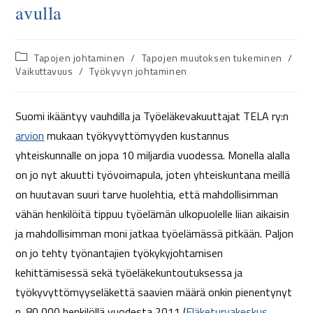
avulla
Tapojen johtaminen
/
Tapojen muutoksen tukeminen
/
Vaikuttavuus
/
Työkyvyn johtaminen
Suomi ikääntyy vauhdilla ja Työeläkevakuuttajat TELA ry:n
arvion
mukaan työkyvyttömyyden kustannus
yhteiskunnalle on jopa 10 miljardia vuodessa. Monella alalla
on jo nyt akuutti työvoimapula, joten yhteiskuntana meillä
on huutavan suuri tarve huolehtia, että mahdollisimman
vähän henkilöitä tippuu työelämän ulkopuolelle liian aikaisin
ja mahdollisimman moni jatkaa työelämässä pitkään. Paljon
on jo tehty työnantajien työkykyjohtamisen
kehittämisessä sekä työeläkekuntoutuksessa ja
työkyvyttömyyseläkettä saavien määrä onkin pienentynyt
n. 80 000 henkilöllä vuodesta 2011 (
Eläketurvakeskus