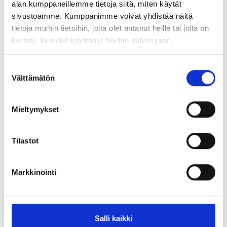
alan kumppaneillemme tietoja siitä, miten käytät
houkuttele liikkeelle ja unirytmi voi olla kesän jäljiltä
sivustoamme. Kumppanimme voivat yhdistää näitä
lomamoodissa. Hyvä…
tietoja muihin tietoihin, joita olet antanut heille tai joita on
kerätty, kun olet käyttänyt heidän palvelujaan.
Jatka Lukemista
S
Välttämätön
u
o
s
Mieltymykset
t
u
m
Tilastot
u
k
Markkinointi
s
Kesä on täällä – hyödynnä luonnon
e
palauttava ja virkistävä vaikutus
n
v
Salli kaikki
Aurinko lämmittää, linnut laulavat elämäniloaan ja
a