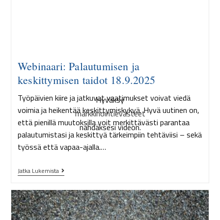
Webinaari: Palautumisen ja
keskittymisen taidot 18.9.2025
Työpäivien kiire ja jatkuvat vaatimukset voivat viedä
Hyväksy
voimia ja heikentää keskittymiskykyä. Hyvä uutinen on,
markkinointievästeet
että pienillä muutoksilla voit merkittävästi parantaa
nähdäksesi videon.
palautumistasi ja keskittyä tärkeimpiin tehtäviisi – sekä
työssä että vapaa-ajalla.…
Jatka Lukemista