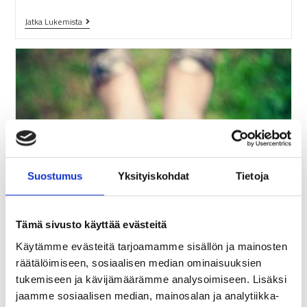
Jatka Lukemista
Suostumus
Yksityiskohdat
Tietoja
Paluu arkeen – näin löydät energiaa
Tämä sivusto käyttää evästeitä
tuovat rutiinit takaisin
Käytämme evästeitä tarjoamamme sisällön ja mainosten
Loman päättyminen usein kirpaisee enemmän tai
räätälöimiseen, sosiaalisen median ominaisuuksien
vähemmän ja paluu arkeen voi tuntua tahmealta.
tukemiseen ja kävijämäärämme analysoimiseen. Lisäksi
Herätyskellolla alkavat aamut ja pimenevät illat eivät
jaamme sosiaalisen median, mainosalan ja analytiikka-