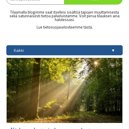
Tilaamalla blogimme saat itsellesi sisältöä tapojen muuttamisesta
sekä satunnaisesti tietoa palveluistamme. Voit perua tilauksen aina
halutessasi.
Lue tietosuojaselosteemme tästä.
Kaikki
▼