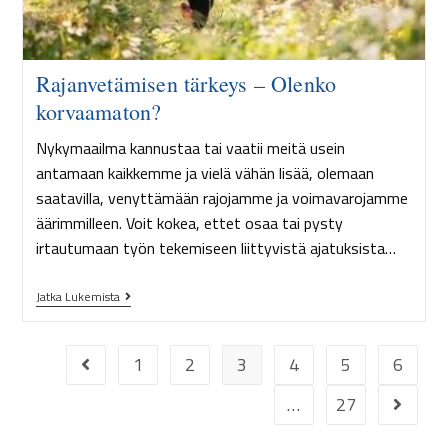
Rajanvetämisen tärkeys – Olenko
korvaamaton?
Nykymaailma kannustaa tai vaatii meitä usein
antamaan kaikkemme ja vielä vähän lisää, olemaan
saatavilla, venyttämään rajojamme ja voimavarojamme
äärimmilleen. Voit kokea, ettet osaa tai pysty
irtautumaan työn tekemiseen liittyvistä ajatuksista…
Jatka Lukemista
1
2
3
4
5
6
…
27